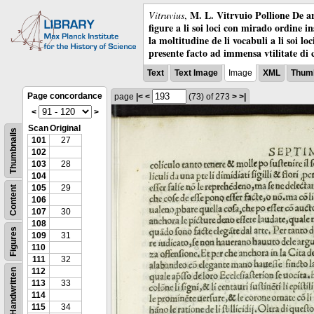
M. L. Vitrvuio Pollione De ar
Vitruvius
,
figure a li soi loci con mirado ordine i
la moltitudine de li vocabuli a li soi l
presente facto ad immensa vtilitate di 
Text
Text Image
Image
XML
Thumb
Page concordance
page
|<
<
(73)
of 273
>
>|
<
>
Scan
Original
Thumbnails
101
27
102
103
28
104
105
29
Content
106
107
30
108
Figures
109
31
110
111
32
112
Handwritten
113
33
114
115
34