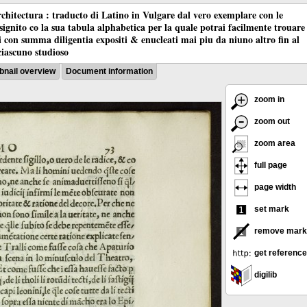
chitectura : traducto di Latino in Vulgare dal vero exemplare con le
nsignito co la sua tabula alphabetica per la quale potrai facilmente trouare
oci con summa diligentia expositi & enucleati mai piu da niuno altro fin al
ciascuno studioso
nail overview
Document information
zoom in
zoom out
zoom area
full page
page width
set mark
remove mark
get reference
digilib