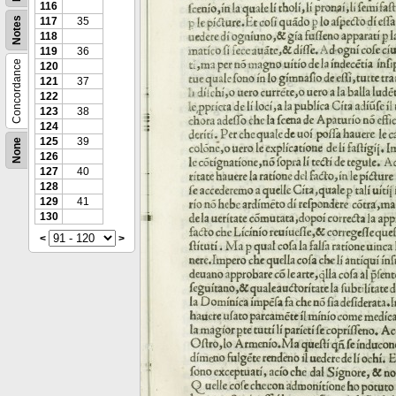
116
Notes
117
35
118
119
36
Concordance
120
121
37
122
123
38
124
125
39
None
126
127
40
128
129
41
130
<
>