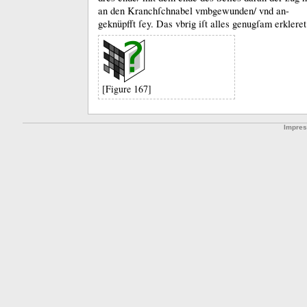
an den Kranchſchnabel vmbgewunden/ vnd an-
geknüpfft ſey.
Das vbrig iſt alles genugſam erkleret
[Figure 167]
Impre