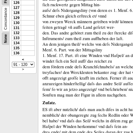
126
ſich ruckwertz gegen Mittag hin-
127
auſs/ deſs Nidergangsliny (von deren es 1.
Menſ.
6.
Concordance
128
Schnur eben gleich erſtreck et/ vnnd
129
von zweyen Werck männern getriben wirdt/ können 
130
ſeiten getragẽ vñ auffs Land geſetzt wer-
131
den.
Das andre gehöret zum theil zu der ſtercke diſ
132
None
Inſtruments/ zum theil zum auffheben der laſt.
133
134
An dem jenigen theil/ welchs von deſs Nidergangslin
135
Menſ.
6.
Part.
von der Mittagsliny
136
1.
Menſ.
17.
Part.
iſt eine Winden vnd Haſpel/ an 
<
windet ſich ein Seil auff/ das reichet zu
dem fördern ende deſs Kranchſchnabels/ an welch
>
treyfacher/ den Werckleuten bekanter zug:
der hat
offt angezeigt groſſe krafft im ziehen.
Ferner iſt au
anzuzeigen hinderſtellig/ daſs das andre Seil/ auſſer
ſem/ ſo wir an jetzo angezeigt/ vnd beſchrieben/ nic
Sonſten mag man der Figur in allem nachgehen.
Zuſatz.
ES iſt aber nutzlich/ daſs man auch diſes in acht ha
nemblich/ der obangeregte zug ſechs Redlin oder 
bel habe/ vnd daſs das Seil/ welchs in diſem zug g
Haſpel der Winden herkomme/ vnd daſs ſein an-
dres ende/ mit dem ende des Seiles daran der zug 