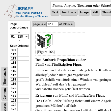
Theatrum oder Schawb
Besson, Jacques
,
Text
Text Image
Image
XML
Thumb
Page
page
|<
<
of 136
>
>|
concordance
<
>
Scan
Original
111
[Figure 166]
112
113
Des Authoris Propoſition zu der
114
Fünff vnd Fünfftzigſten Figur.
115
Ein newe vnd biſs daher niemals geſehene Kunſt/ 
Thumbnails
116
allerley/ jedoch nicht gar vngehewre
117
groſſe Schiff:
vermittels einer Winden/ vnd geringe
118
Werckleut/ auff das Vfer gezogen/
119
120
vnd daſelbs können gebeſſert werden.
Content
121
Erklerung zur Fünff vnd Fünfftz
gſten Figur.
122
DAs Geſtell diſer Rüſtung ſtehet auff einem Angel/
123
Figures
124
gemeinen Mühlen/ auff daſs
125
die auff gezogenen hangenden Laſt/ durch
ülff des