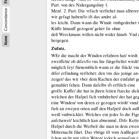
Part.
von des Nidergangsliny 1.
Menſ.
2.
Part.
Die vrſach verſtehet man alberer
Concordance
wir geſagt haben/ſo iſt das andre al-
les leicht.
Dann wann die Winde vmbgedrehet wi
Küffe hinauff gezogen/ gehet ſie ohne
deß Werckmans willen nicht wider hinab.
Vnd 
None
hergegen.
Zuſatz.
WEr die macht der Winden erfahren hat/ wirdt 
zweiffeln/ ob diſes/ſo vns hie fürgeſtellet wirdt/
müglich ſey/ fürnemblich wann er die ſtück/ vn
diſer erſindung verſtehet:
den vns das jenige an
zeiget/ das wir vber dem Rachen der einfahrt g
gemahlet ſehen.
Dann daſelbs iſt erſtlich eine
groſſe Kuffe/ die hat in jhren ſeiten ſtarcke dic
welchen der Haſpel ſich vmbdrehet/ der hat ge
eine Winden/ von deren er gezogen wirdt/ vnnd 
ſieh an zweyen orten auff den Haſpel/ doch auff
weiß vmbwicklet.
Welches ein jeder ſo die Figur
anſchawet/ leichtlich kan abnemmẽ.
Diſe Kette
Haſpel durch die Werbel/ die man in dem zwe
Mitternacht ſihet.
Das vbrige iſt vom Außleger/
ſchon nicht mit vilen W
rten/ jedoch genugſam er