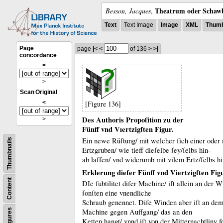
Theatrum oder Schawb
Besson, Jacques
,
Text
Text Image
Image
XML
Thumb
Page
page
|<
<
of 136
>
>|
concordance
<
>
Scan
Original
<
[Figure 136]
Des Authoris Propoſition zu der
>
Fünff vnd Vıertzigſten Figur.
Ein newe Rüſtung/ mit welcher ſich einer oder 
Thumbnails
Ertzgruben/ wie tieff dieſelbe ſey/ſelbs hin-
ab laſſen/ vnd widerumb mit vilem Ertz/ſelbs hi
Erklerung dieſer Fünff vnd Viertzigſten Fig
Content
DIe ſubtilitet diſer Machine/ iſt allein an der 
ſonſten eine vnendliche
Schraub genennet.
Diſe Winden aber iſt an dem 
Figures
Machine gegen Auffgang/ das an den
Ketten hangt/ vnnd iſt von der Mitternachtliny fe