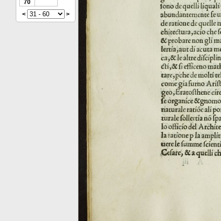
70
<
>