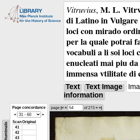
M. L. Vitrv
Vitruvius
,
di Latino in Vulgare 
loci con mirado ordin
per la quale potrai f
vocabuli a li soi loc
enucleati mai piu da 
immensa vtilitate di 
Text
Text Image
Im
information
Page concordance
page
|<
<
of 273
>
>|
<
>
Scan
Original
Thumbnails
41
42
43