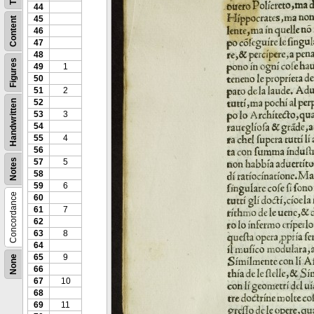
44
45
Content
46
47
48
Figures
49
1
50
51
2
52
Handwritten
53
3
54
55
4
56
Notes
57
5
58
59
6
Concordance
60
61
7
62
63
8
64
65
9
None
66
67
10
68
69
11