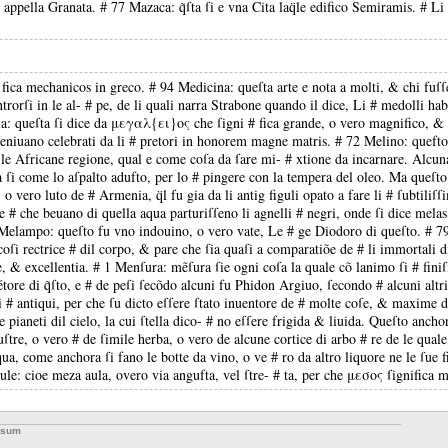
 appella Granata. # 77 Mazaca: q̃ſta ſi e vna Cita laq̈le edifico Semiramis. # 
ica mechanicos in greco. # 94 Medicina: queſta arte e nota a molti, & chi fuſſe
ntrorſi in le al- # pe, de li quali narra Strabone quando il dice, Li # medolli
: queſta ſi dice da μεγαλ{ει}ος che ſigni # fica grande, o vero magnifico, & g
veniuano celebrati da li # pretori in honorem magne matris. # 72 Melino: quefto
 le Africane regione, qual e come coſa da ſare mi- # xtione da incarnare. Alcun
ra ſi come lo aſpalto adufto, per lo # pingere con la tempera del oleo. Ma queſt
o vero luto de # Armenia, q̈l fu gia da li antig figuli opato a fare li # ſubtiliſſ
 # che beuano di quella aqua parturiſſeno li agnelli # negri, onde ſi dice melas
Melampo: queſto fu vno indouino, o vero vate, Le # ge Diodoro di queſto. # 79 
ſi rectrice # dil corpo, & pare che ſia quaſi a comparatiõe de # li immortali di
te, & excellentia. # 1 Menſura: mẽſura ſie ogni coſa la quale cõ lanimo ſi # finiſſ
étore di q̃ſto, e # de peſi ſecõdo alcuni fu Phidon Argiuo, ſecondo # alcuni alt
 # antiqui, per che ſu dicto eſſere ſtato inuentore de # molte coſe, & maxime de
 pianeti dil cielo, la cui ſtella dico- # no eſſere frigida & liuida. Queſto anchor
luſtre, o vero # de ſimile herba, o vero de alcune cortice di arbo # re de le qua
qua, come anchora ſi fano le botte da vino, o ve # ro da altro liquore ne le ſue f
ule: cioe meza aula, overo via angufta, vel ſtre- # ta, per che μεσος ſignifica
ssum