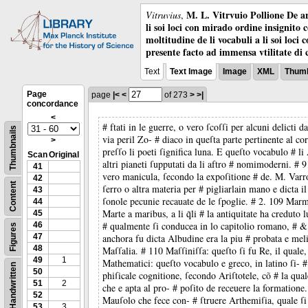
M. L. Vitrvuio Pollione De ar
Vitruvius
,
li soi loci con mirado ordine insignito 
moltitudine de li vocabuli a li soi loci
presente facto ad immensa vtilitate di 
Text
Text Image
Image
XML
Thumb
Page
page
|<
<
of 273
>
>|
concordance
<
# ftati in le guerre, o vero ſcoſſi per alcuni delict
Thumbnails
via peril Zo- # diaco in queſta parte pertinente al 
>
preſſo li poeti ſignifica luna. E queſto vocabulo # l
Scan
Original
altri pianeti ſupputati da li aftro # nomimoderni. #
41
vero manicula, ſecondo la expoſitione # de. M. Varro
42
Content
ſerro o altra materia per # pigliarlain mano e dicta 
43
ſonole pecunie recauate de le ſpoglie. # 2. 109 Marmo
44
Marte a maribus, a li q̃li # la antiquitate ha creduto 
45
# qualmente ſi conducea in lo capitolio romano, # &
46
Figures
47
anchora fu dicta Albudine era la piu # probata e melio
48
Maſſalia. # 110 Maſſiniſſa: queſto ſi fu Re, il quale,
49
1
Mathematici: queſto vocabulo e greco, in latino ſi- # 
Handwritten
50
phiſicale cognitione, ſecondo Ariſtotele, cõ # la qua
51
2
che e apta al pro- # poſito de receuere la formatione
52
Mauſolo che fece con- # ſtruere Arthemiſia, quale ſi 
53
3