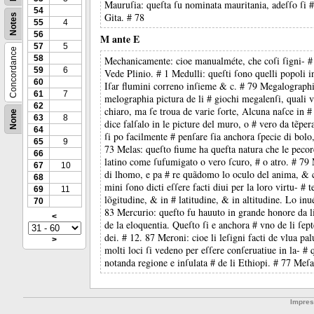
Mauruſia: queſta ſu nominata mauritania, adeſſo ſi #
54
Gita. # 78
Notes
55
4
56
M ante E
57
5
Concordance
58
Mechanicamente: cioe manualméte, che coſi ſigni- # f
59
6
Vede Plinio. # 1 Medulli: queſti ſono quelli popoli i
60
Iſar flumini correno inſieme & c. # 79 Megalographia
61
7
melographia pictura de li # giochi megalenſi, quali 
62
chiaro, ma ſe troua de varie ſorte, Alcuna naſce in #
None
63
8
dice falſalo in le picture del muro, o # vero da tẽpe
64
ſi po facilmente # penſare ſia anchora ſpecie di bolo, 
65
9
73 Melas: queſto fiume ha quefta natura che le pecore
66
latino come ſufumigato o vero ſcuro, # o atro. # 79 
67
10
di lhomo, e pa # re quãdomo lo oculo del anima, & co
68
mini ſono dicti eſſere facti diui per la loro virtu- # 
69
11
lõgitudine, & in # latitudine, & in altitudine. Lo inu
70
83 Mercurio: quefto fu hauuto in grande honore da li
<
de la eloquentia. Queſto ſi e anchora # vno de li ſepte
dei. # 12. 87 Meroni: cioe li leſigni facti de vlua pa
>
molti loci ſi vedeno per eſſere conſeruatiue in la- # 
notanda regione e inſulata # de li Ethiopi. # 77 Meſa
Impre