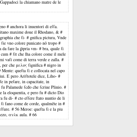
Li Gappadoci la chiamano matre de le
no # anchora li inuentori di eſſa.
 habitano maxime doue il Rhodano, & #
raphia che ſi- # gnifica pictura, Vnde
 ſie vno colore punicato nõ tropo #
a da fare la ꝓpria vm- # bra, quale ſi
o cum # ſit che lha colore come il mele
imi vaſi come di terra verde e zalla. #
, per che μελος ſignifica # nigro in
Mente: queſta ſi e collocata nel capo
ui. E pero Ariſtotele dice, Liho- #
e in peſare, in capacitate, in
ri fu Palamede ſcđo che ſcriue Plinio. #
 la eloquentia, e pero fu # dicto Dio
a fu di- # cto eſſere ftato nuntio de li
le ſi fano come de corde, qualmẽte in #
iſſure. # 56 Meroe: queſta ſi e la piu
 mezo, ανλκ aula. # 66