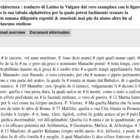
chitectura : traducto di Latino in Vulgare dal vero exemplare con le figur
co la sua tabula alphabetica per la quale potrai facilmente trouare la
 con summa diligentia expositi & enucleati mai piu da niuno altro fin al
ciascuno studioso
nail overview
Document information
i da # le carcere, vel naue maritime. E ſono dicti manci # cipii quaſi manu capti
corſo de la lu # na, e pero da greci e nominato Manacho penul- # tima longa, ci
i Arabilhãno hauuto da li greci & e molto trito # a quefti tempi appellandoſe Alm
 91 Manando: cioe fluendo, o vero correndo, per che # manare e ꝓprio pertinente
ne e vna parte del aratro, la quale ſu # tenuta in mano dal Bubulco, & e quella 
il manico. # 105 Manubie: cioe ſpoglie de li inimici, vulgarmente ſi # dicono li
re: queſta e vna piera dura, la quale naſce ne # li monti, come e noto a ciaſcu
lui eſſere preſidente ne # le facende militare, o vero di guerra. # 12 Martia font
 per li vici come ha ſcripto anchora. P. Victore. # Ma queſta Martia che fu no
re de tutte le altre di Roma. # 77 Maſſilia: queſta e vna Cita ſituata in Prouenz
 ſecõdo li ſcripto- # ri, haue. xliiii. figlioli, coſtui fu grãde arnico al po # pu
gnifica doctrinabile, vel diſciplinabile, Queſta ſci # entia e de le quadriuiale, 
le e la efficace potentia del Arithmetica, # Geometria, Muſica, & Aſtrologia. # 
. # 13 Mauſolo: di queſto Rehanno ſcripto molti aucto- # ri, hiſtorici, e poeti. 
dice fu di eſſo ſorella # e moglie, il qual Mauſoleo ſi dice eſſere ſtatovno # de