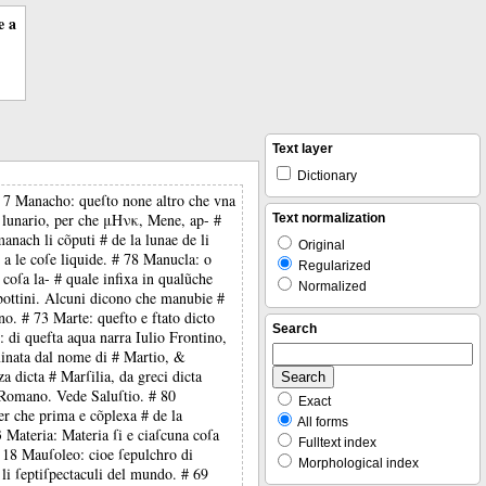
e a
Text layer
Dictionary
. # 7 Manacho: queſto none altro che vna
oe lunario, per che μΗνκ, Mene, ap- #
Text normalization
anach li cõputi # de la lunae de li
Original
 a le coſe liquide. # 78 Manucla: o
Regularized
coſa la- # quale infixa in qualũche
Normalized
 bottini. Alcuni dicono che manubie #
no. # 73 Marte: quefto e ftato dicto
Search
e: di quefta aqua narra Iulio Frontino,
minata dal nome di # Martio, &
a dicta # Marſilia, da greci dicta
lo Romano. Vede Saluſtio. # 80
Exact
per che prima e cõplexa # de la
All forms
3 Materia: Materia ſi e ciaſcuna coſa
Fulltext index
# 18 Mauſoleo: cioe ſepulchro di
Morphological index
 li ſeptiſpectaculi del mundo. # 69