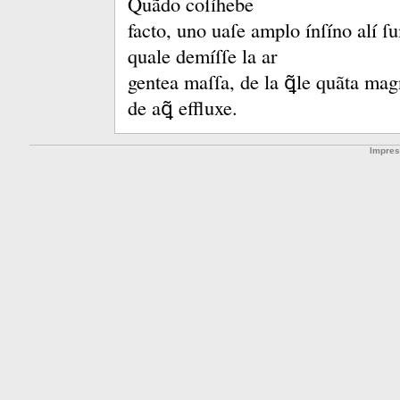
Quãdo coſíhebe
facto, uno uaſe amplo ínſíno alí ſ
quale demíſſe la ar
gentea maſſa, de la ꝗ̃le quãta magn
de aꝗ̃ effluxe.
Impre