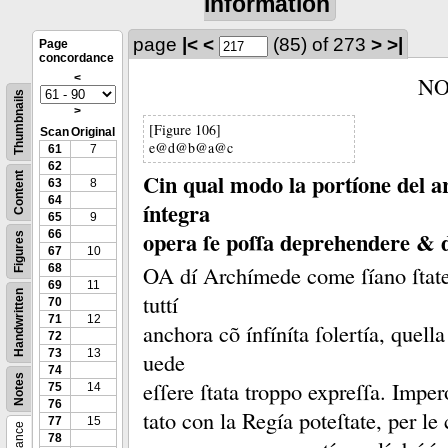
information
page
|<
<
(85)
of 273
>
>|
Page
concordance
<
N
Thumbnails
>
[Figure 106]
Scan
Original
e@d@b@a@c
61
7
62
Cin qual modo la portíone del ar
Content
63
8
64
íntegra
65
9
opera ſe poſſa deprehendere & d
66
Figures
67
10
OA dí Archímede come ſíano ſtat
68
69
11
Handwritten
tuttí
70
71
12
anchora cõ ínfíníta ſolertía, quella
72
73
13
uede
74
Notes
eſſere ſtata troppo expreſſa.
Imper
75
14
76
tato con la Regía poteſtate, per le
77
15
78