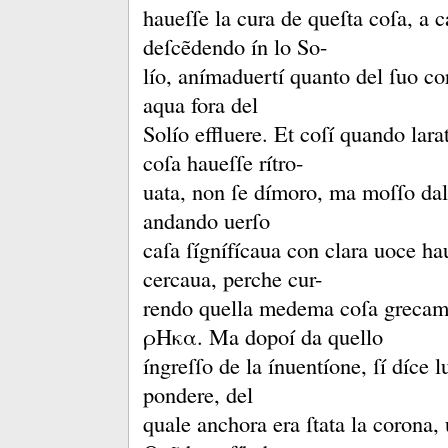
haueſſe la cura de queſta coſa, a 
deſcẽdendo ín lo So-
lío, anímaduertí quanto del ſuo cor
aqua fora del
Solío effluere.
Et coſí quando larat
coſa haueſſe rítro-
uata, non ſe dímoro, ma moſſo dal
andando uerſo
caſa ſígnífícaua con clara uoce ha
cercaua, perche cur-
rendo quella medema coſa greca
ρΗκα.
Ma dopoí da quello
íngreſſo de la ínuentíone, ſí díce 
pondere, del
quale anchora era ſtata la corona, 