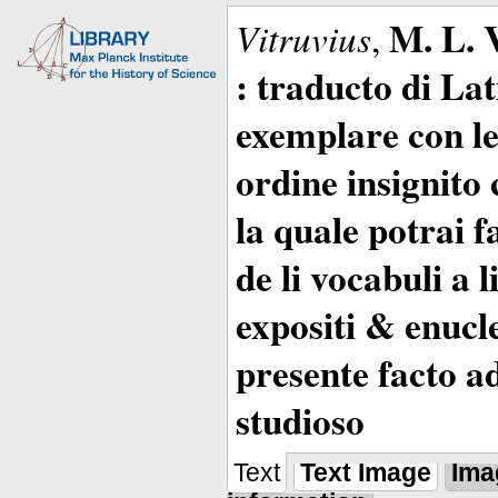
M. L. 
Vitruvius
,
: traducto di La
exemplare con le 
ordine insignito 
la quale potrai 
de li vocabuli a 
expositi & enucle
presente facto a
studioso
Text
Text Image
Ima