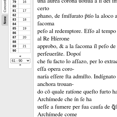
Concordance
una aurea corona uotíua a lí deí í
79
16
certo
80
81
17
phano, de ſmíſurato p̃tío la aloco 
82
None
83
18
ſacoma
84
peſo al redemptore.
Eſſo al tempo 
85
19
86
al Re Híerone
87
20
88
approbo, &
a la ſacoma íl peſo de 
89
21
90
perſeuerãte.
Dopoí
<
che fu facto lo aſſazo, per lo extra
>
eſſa opera coro-
naría eſſere ſta admíſto.
Indígnato 
anchora trouan-
do cõ quale ratíone queſto furto h
Archímede che ín ſe ha
ueſſe a ſumere per ſua cauſa de ꝗ̃ſ
Archímede come