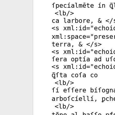
ſpecíalmēte ín ꝗ
<
lb
/>
ca larbore, & </
<
s
xml:id
="
echoi
xml:space
="
prese
terra, & </
s
>
<
s
xml:id
="
echoi
ſera optía ad uſ
<
s
xml:id
="
echoi
ꝗ̃ſta coſa co
<
lb
/>
ſí eſſere bíſogn
arboſcíellí, ꝑch
<
lb
/>
tẽpo al baſſo ꝑf