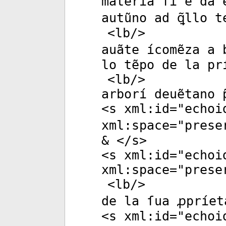
matería ſí e da 
autũno ad ꝗ̃llo t
<
lb
/>
auãte ícomẽza a 
lo tẽpo de la pr
<
lb
/>
arborí deuẽtano p
<
s
xml:id
="
echoi
xml:space
="
prese
& </
s
>
<
s
xml:id
="
echoi
xml:space
="
prese
<
lb
/>
de la ſua ꝓpríet
<
s
xml:id
="
echoi