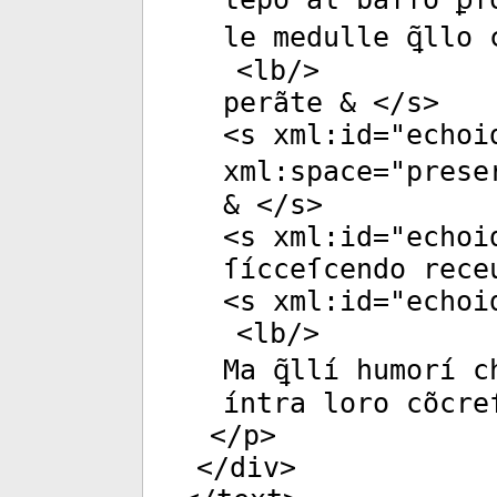
le medulle ꝗ̃llo
<
lb
/>
perãte & </
s
>
<
s
xml:id
="
echoi
xml:space
="
prese
& </
s
>
<
s
xml:id
="
echoi
ſícceſcendo rece
<
s
xml:id
="
echoi
<
lb
/>
Ma ꝗ̃llí humorí 
íntra loro cõcre
</
p
>
</
div
>