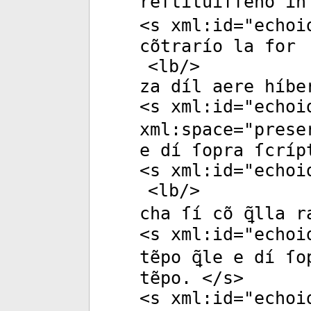
reſtítuíſſeno ín
<
s
xml:id
="
echoi
cõtrarío la for
<
lb
/>
za díl aere híbe
<
s
xml:id
="
echoi
xml:space
="
prese
e dí ſopra ſcríp
<
s
xml:id
="
echoi
<
lb
/>
cha ſí cõ ꝗ̃lla r
<
s
xml:id
="
echoi
tẽpo ꝗ̃le e dí ſ
tẽpo. </
s
>
<
s
xml:id
="
echoi