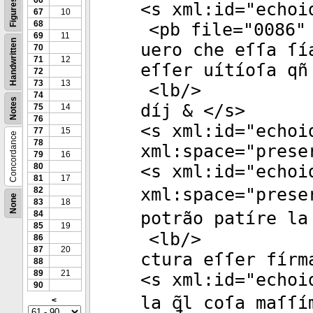
66
Figures
<
s
xml:id
="
echoi
67
10
68
<
pb
file
="
0086
"
69
11
Handwritten
uero che eſſa ſí
70
71
12
eſſer uítíoſa qñ
72
73
13
<
lb
/>
74
Notes
díj & </
s
>
75
14
76
<
s
xml:id
="
echoi
77
15
Concordance
78
xml:space
="
prese
79
16
80
<
s
xml:id
="
echoi
81
17
xml:space
="
prese
82
None
83
18
potrão patíre la
84
85
19
<
lb
/>
86
87
20
ctura eſſer fírm
88
89
21
<
s
xml:id
="
echoi
90
la ꝗ̃l coſa maſſ
<