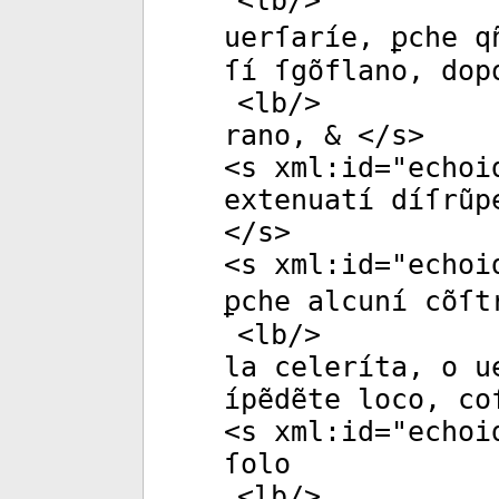
<
lb
/>
uerſaríe, ꝑche q
ſí ſgõflano, dop
<
lb
/>
rano, & </
s
>
<
s
xml:id
="
echoi
extenuatí díſrũp
</
s
>
<
s
xml:id
="
echoi
ꝑche alcuní cõſt
<
lb
/>
la celeríta, o u
ípẽdẽte loco, co
<
s
xml:id
="
echoi
ſolo
<
lb
/>