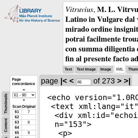
M. L. Vitrvu
Vitruvius
,
Latino in Vulgare dal v
mirado ordine insignit
potrai facilmente troua
con summa diligentia e
fin al presente facto a
Text
Text Image
Image
XML
Thumb
page
|<
<
of 273
>
>|
Page
concordance
<
<
echo
version
="
1.0R
Thumbnails
>
<
text
xml:lang
="
it
Scan
Original
61
7
<
div
xml:id
="
echoi
62
Content
n
="
153
">
63
8
64
<
p
>
65
9