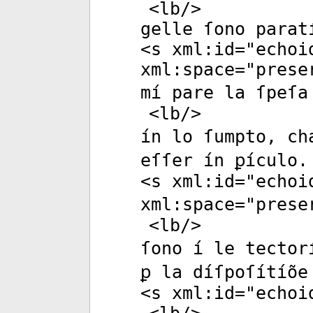
<
lb
/>
gelle ſono parat
<
s
xml:id
="
echoi
xml:space
="
prese
mí pare la ſpeſa
<
lb
/>
ín lo ſumpto, ch
eſſer ín ꝑículo.
<
s
xml:id
="
echoi
xml:space
="
prese
<
lb
/>
ſono í le tector
ꝑ la díſpoſítíõe
<
s
xml:id
="
echoi