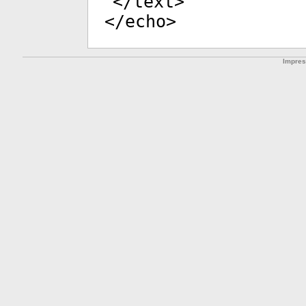
</
text
>
</
echo
>
Impre