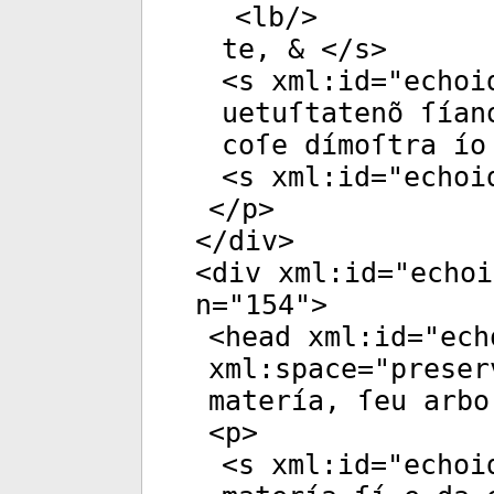
<
lb
/>
te, & </
s
>
<
s
xml:id
="
echoi
uetuſtatenõ ſían
coſe dímoſtra ío
<
s
xml:id
="
echoi
</
p
>
</
div
>
<
div
xml:id
="
echoi
n
="
154
">
<
head
xml:id
="
ech
xml:space
="
preser
matería, ſeu arbo
<
p
>
<
s
xml:id
="
echoi