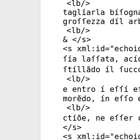
<
lb
/>
taglíarla bíſogn
groſſezza díl ar
<
lb
/>
& </
s
>
<
s
xml:id
="
echoi
ſía laſſata, ací
ſtíllãdo íl ſucc
<
lb
/>
e entro í eſſí e
morẽdo, ín eſſo 
<
lb
/>
ctíõe, ne eſſer 
</
s
>
<
s
xml:id
="
echoi