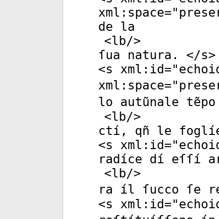
xml:space
="
prese
de la
<
lb
/>
ſua natura. </
s
>
<
s
xml:id
="
echoi
xml:space
="
prese
lo autũnale tẽpo
<
lb
/>
ctí, qñ le foglí
<
s
xml:id
="
echoi
radíce dí eſſí a
<
lb
/>
ra íl ſucco ſe r
<
s
xml:id
="
echoi