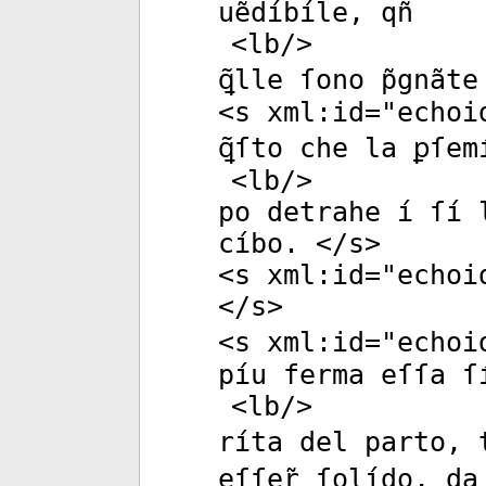
uẽdíbíle, qñ
<
lb
/>
ꝗ̃lle ſono p̃gnãt
<
s
xml:id
="
echoi
ꝗ̃ſto che la ꝑſe
<
lb
/>
po detrahe í ſí 
cíbo. </
s
>
<
s
xml:id
="
echoi
</
s
>
<
s
xml:id
="
echoi
píu ferma eſſa ſ
<
lb
/>
ríta del parto, 
eſſer̃ ſolído, da