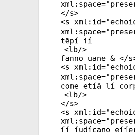
xml:space
="
prese
</
s
>
<
s
xml:id
="
echoi
xml:space
="
prese
tẽpí ſí
<
lb
/>
fanno uane & </
s
<
s
xml:id
="
echoi
xml:space
="
prese
come etíã lí cor
<
lb
/>
</
s
>
<
s
xml:id
="
echoi
xml:space
="
prese
ſí íudícano eſſe