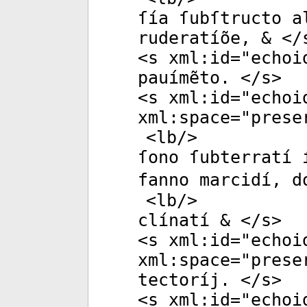
ſía ſubſtructo a
ruderatíõe, & </
<
s
xml:id
="
echoi
pauímẽto. </
s
>
<
s
xml:id
="
echoi
xml:space
="
prese
<
lb
/>
ſono ſubterratí 
fanno marcidí, d
<
lb
/>
clínatí & </
s
>
<
s
xml:id
="
echoi
xml:space
="
prese
tectoríj. </
s
>
<
s
xml:id
="
echoi