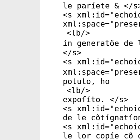
le paríete & </
s
<
s
xml:id
="
echoi
xml:space
="
prese
<
lb
/>
ín generatõe de 
</
s
>
<
s
xml:id
="
echoi
xml:space
="
prese
potuto, ho
<
lb
/>
expoſíto. </
s
>
<
s
xml:id
="
echoi
de le cõtígnatío
<
s
xml:id
="
echoi
le lor copíe cõ 