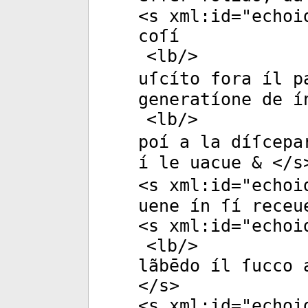
<
s
xml:id
="
echoi
coſí
<
lb
/>
uſcíto fora íl p
generatíone de í
<
lb
/>
poí a la díſcepa
í le uacue & </
s
<
s
xml:id
="
echoi
uene ín ſí receu
<
s
xml:id
="
echoi
<
lb
/>
lãbēdo íl ſucco 
</
s
>
<
s
xml:id
="
echoi