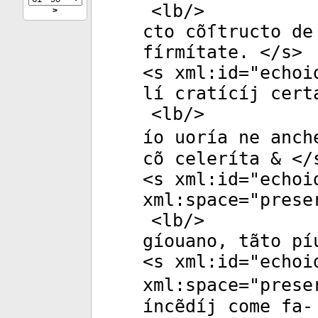
<
lb
/>
>
cto cõſtructo de
fírmítate. </
s
>
<
s
xml:id
="
echoi
lí cratícíj cert
<
lb
/>
ío uoría ne anch
cõ celeríta & </
<
s
xml:id
="
echoi
xml:space
="
prese
<
lb
/>
gíouano, tãto pí
<
s
xml:id
="
echoi
xml:space
="
prese
íncẽdíj come fa-