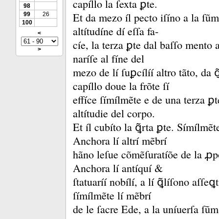
capíllo la ſexta ꝑte.
98
Et da mezo íl pecto iſíno a la ſũm
99
26
100
altítudíne dí eſſa fa-
<
cíe, la terza ꝑte dal baſſo mento a
>
naríſe al fíne del
mezo de lí ſuꝑcílíí altro tãto, da ꝗ
capíllo doue la frõte ſí
effíce ſímílmẽte e de una terza ꝑ
altítudie del corpo.
Et íl cubíto la ꝗ̃rta ꝑte.
Símílmẽte
Anchora lí altrí mẽbrí
hãno leſue cõmẽſuratíõe de la ꝓpor
Anchora lí antíquí &
ſtatuaríí nobílí, a lí ꝗ̃líſono aſſ
ſímílmẽte lí mẽbrí
de le ſacre Ede, a la uníuerſa ſũ