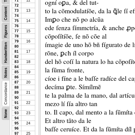
ogní oꝑa, &
del tut-
71
12
72
to la cõmodulatíõe, da la ꝗ̃le ſí ef
Content
73
13
74
Imꝑo che nõ po alcũa
75
14
ede ſenza ſímmctría, &
anche ꝓpo
76
Figures
77
15
cõpoſítíõe, ſe nõ cõe al
78
79
16
ímagie de uno hõ bñ fígurato de l
Handwritten
80
rõne, ꝑcħ íl corpo
81
17
82
del hõ coſí la natura lo ha cõpoſít
83
18
84
la ſũma fronte,
Notes
85
19
cíoe i fíne a le baſſe radíce del ca
86
87
20
Concordance
decíma ꝑte.
Símílmẽ
88
89
21
te la palma de la mano, dal artícu
90
mezo lí ſía altro tan
91
22
92
to.
Il capo, dal mento a la ſũmíta 
None
93
23
94
Et altro tãto da le
95
24
baſſe ceruíce.
Et da la ſũmíta díl 
96
97
25