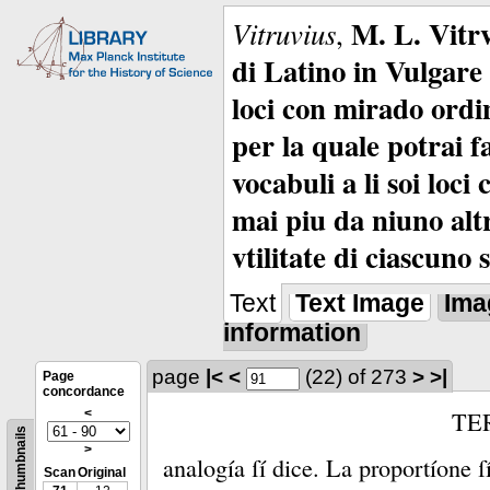
M. L. Vitrv
Vitruvius
,
di Latino in Vulgare 
loci con mirado ordin
per la quale potrai f
vocabuli a li soi loc
mai piu da niuno alt
vtilitate di ciascuno 
Text
Text Image
Ima
information
page
|<
<
(22)
of 273
>
>|
Page
concordance
<
TE
Thumbnails
>
analogía ſí dice.
La proportíone ſí
Scan
Original