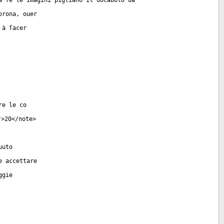
a ſe le imagini pigliano il uocabolo da
orona, ouer
 à ſacer
re le co
">20</
note
>
uuto
e accettare
ggie