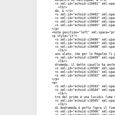
mulachro di Casſiopea, & </
s
>
<
s
xml:id
="
echoid-s19491
"
xml:spa
<
lb
/>
da, & </
s
>
<
s
xml:id
="
echoid-s19492
"
xml:spa
<
s
xml:id
="
echoid-s19493
"
xml:spa
<
s
xml:id
="
echoid-s19494
"
xml:spa
<
s
xml:id
="
echoid-s19495
"
xml:spa
</
p
>
<
note
position
="
left
"
xml:space
="
pr
<
p
style
="
it
">
<
s
xml:id
="
echoid-s19496
"
xml:spa
<
s
xml:id
="
echoid-s19497
"
xml:spa
<
s
xml:id
="
echoid-s19498
"
xml:spa
<
lb
/>
uno alato, che per lo Pegaſeo ſi 
<
s
xml:id
="
echoid-s19499
"
xml:spa
<
lb
/>
dromeda, il detto cauallo ha anch
<
s
xml:id
="
echoid-s19500
"
xml:spa
<
s
xml:id
="
echoid-s19501
"
xml:spa
<
s
xml:id
="
echoid-s19502
"
xml:spa
</
p
>
<
p
>
<
s
xml:id
="
echoid-s19503
"
xml:spa
<
s
xml:id
="
echoid-s19504
"
xml:spa
<
lb
/>
tre del primo è una lucidis ſima 
<
s
xml:id
="
echoid-s19505
"
xml:spa
<
lb
/>
di Andromeda è poſta ſopra il ſim
<
s
xml:id
="
echoid-s19506
"
xml:spa