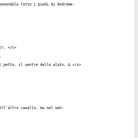
ponendolo ſotto i piedi di Androme-
tr. </
s
>
,
l petto, il uentre dello alato, & </
s
>
ell’altro cauallo, ma nel uen-