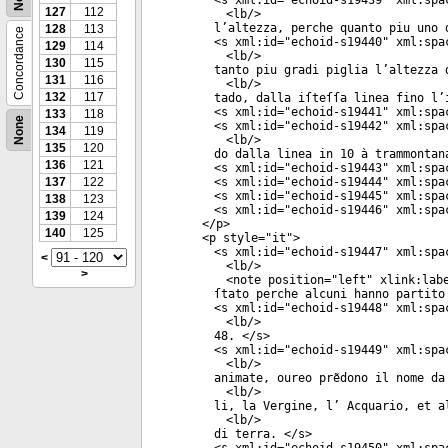
<
s
xml:id
="
echoid-s19439
"
xml:spa
127
112
<
lb
/>
l’altezza, perche quanto piu uno 
128
113
Concordance
<
s
xml:id
="
echoid-s19440
"
xml:spa
129
114
<
lb
/>
130
115
tanto piu gradi piglia l’altezza 
131
116
<
lb
/>
132
117
tado, dalla iſteſſa linea fino l’
<
s
xml:id
="
echoid-s19441
"
xml:spa
133
118
None
<
s
xml:id
="
echoid-s19442
"
xml:spa
134
119
<
lb
/>
135
120
do dalla linea in 10 à trammontan
136
121
<
s
xml:id
="
echoid-s19443
"
xml:spa
137
122
<
s
xml:id
="
echoid-s19444
"
xml:spa
<
s
xml:id
="
echoid-s19445
"
xml:spa
138
123
<
s
xml:id
="
echoid-s19446
"
xml:spa
139
124
</
p
>
140
125
<
p
style
="
it
">
<
s
xml:id
="
echoid-s19447
"
xml:spa
<
<
lb
/>
>
<
note
position
="
left
"
xlink:lab
ſtato perche alcuni hanno partito
<
s
xml:id
="
echoid-s19448
"
xml:spa
<
lb
/>
48. </
s
>
<
s
xml:id
="
echoid-s19449
"
xml:spa
<
lb
/>
animate, oureo prẽdono il nome da
<
lb
/>
li, la Vergine, l’ Acquario, et a
<
lb
/>
di terra. </
s
>