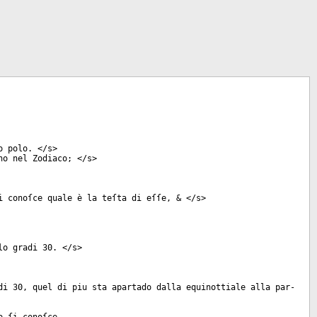
o polo. </
s
>
no nel Zodiaco; </
s
>
i conoſce quale è la teſta di eſſe, & </
s
>
lo gradi 30. </
s
>
di 30, quel di piu sta apartado dalla equinottiale alla par-