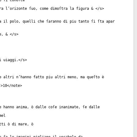
o ſi conoſce
ra l’orizonte ſuo, come dimoſtra la figura & </
s
>
a il polo, quelli che ſaranno di piu tanto ſi ſta apar
e, & </
s
>
i uiaggi.</
s
>
e altri n’hanno fatto piu altri meno, ma queſto è
">10</
note
>
e hanno anima, ò dalle coſe inanimate, ſe dalle
mel
tti ò di mare, ò