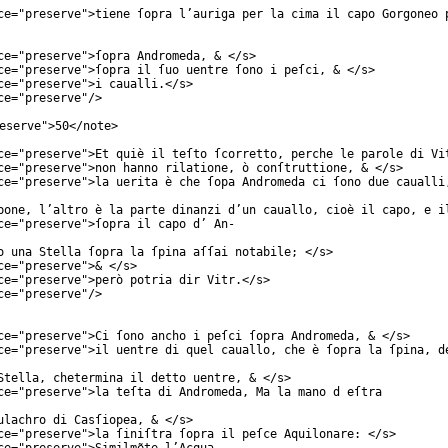
ce
="
preserve
">tiene ſopra l’auriga per la cima il capo Gorgoneo 
ce
="
preserve
">ſopra Andromeda, & </
s
>
ce
="
preserve
">ſopra il ſuo uentre ſono i peſci, & </
s
>
ce
="
preserve
">i caualli.</
s
>
ce
="
preserve
"/>
eserve
">50</
note
>
ce
="
preserve
">Et quiè il teſto ſcorretto, perche le parole di Vi
ce
="
preserve
">non hanno rilatione, ò conſtruttione, & </
s
>
ce
="
preserve
">la uerita è che ſopa Andromeda ci ſono due caualli
pone, l’altro è la parte dinanzi d’un cauallo, cioè il capo, e i
ce
="
preserve
">ſopra il capo d’ An-
o una Stella ſopra la ſpina aſſai notabile; </
s
>
ce
="
preserve
">& </
s
>
ce
="
preserve
">però potria dir Vitr.</
s
>
ce
="
preserve
"/>
ce
="
preserve
">Ci ſono ancho i peſci ſopra Andromeda, & </
s
>
ce
="
preserve
">il uentre di quel cauallo, che è ſopra la ſpina, d
Stella, chetermina il detto uentre, & </
s
>
ce
="
preserve
">la teſta di Andromeda, Ma la mano d eſtra
ulachro di Casſiopea, & </
s
>
ce
="
preserve
">la ſiniſtra ſopra il peſce Aquilonare: </
s
>