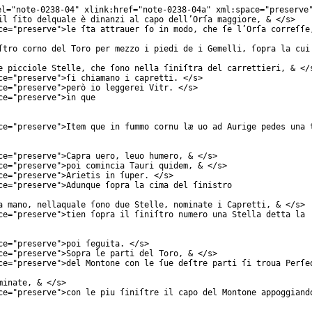
el
="
note-0238-04
"
xlink:href
="
note-0238-04a
"
xml:space
="
preserve
il ſito delquale è dinanzi al capo dell’Orſa maggiore, & </
s
>
ce
="
preserve
">le ſta attrauer ſo in modo, che ſe l’Orſa correſſe
ſtro corno del Toro per mezzo i piedi de i Gemelli, ſopra la cui
e picciole Stelle, che ſono nella ſiniſtra del carrettieri, & </
ce
="
preserve
">ſi chiamano i capretti. </
s
>
ce
="
preserve
">però io leggerei Vitr. </
s
>
ce
="
preserve
">in que
ce
="
preserve
">Item que in fummo cornu læ uo ad Aurige pedes una 
ce
="
preserve
">Capra uero, leuo humero, & </
s
>
ce
="
preserve
">poi comincia Tauri quidem, & </
s
>
ce
="
preserve
">Arietis in ſuper. </
s
>
ce
="
preserve
">Adunque ſopra la cima del ſinistro
a mano, nellaquale ſono due Stelle, nominate i Capretti, & </
s
>
ce
="
preserve
">tien ſopra il ſiniſtro numero una Stella detta la
ce
="
preserve
">poi ſeguita. </
s
>
ce
="
preserve
">Sopra le parti del Toro, & </
s
>
ce
="
preserve
">del Montone con le ſue deſtre parti ſi troua Perſe
minate, & </
s
>
ce
="
preserve
">con le piu ſiniſtre il capo del Montone appoggiand