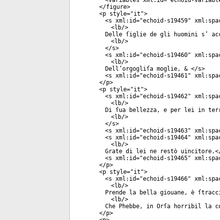
<
variables
xml:id
="
echoid-variabl
</
figure
>
<
p
style
="
it
">
<
s
xml:id
="
echoid-s19459
"
xml:spa
<
lb
/>
Delle ſiglie de gli huomini s’ ac
<
lb
/>
</
s
>
<
s
xml:id
="
echoid-s19460
"
xml:spa
<
lb
/>
Dell’orgogliſa moglie, & </
s
>
<
s
xml:id
="
echoid-s19461
"
xml:spa
</
p
>
<
p
style
="
it
">
<
s
xml:id
="
echoid-s19462
"
xml:spa
<
lb
/>
Di ſua bellezza, e per lei in ter
<
lb
/>
</
s
>
<
s
xml:id
="
echoid-s19463
"
xml:spa
<
s
xml:id
="
echoid-s19464
"
xml:spa
<
lb
/>
Grate di lei ne restò uincitore.<
<
s
xml:id
="
echoid-s19465
"
xml:spa
</
p
>
<
p
style
="
it
">
<
s
xml:id
="
echoid-s19466
"
xml:spa
<
lb
/>
Prende la bella giouane, è ſtracc
<
lb
/>
Che Phebbe, in Orſa horribil la c
</
p
>