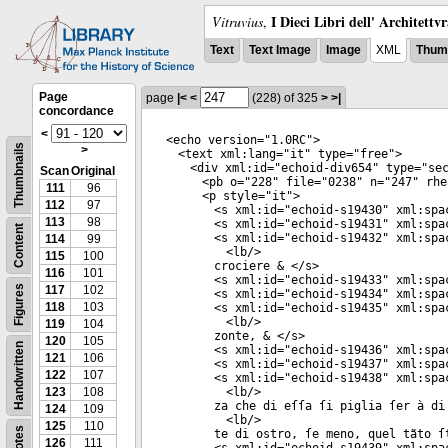
I Dieci Libri dell' Architettv
Vitruvius
,
Text
Text Image
Image
XML
Thumb
Page
page
|<
<
(228)
of 325
>
>|
concordance
<
<
echo
version
="
1.0RC
">
Thumbnails
>
<
text
xml:lang
="
it
"
type
="
free
">
<
div
xml:id
="
echoid-div654
"
type
="
se
Scan
Original
<
pb
o
="
228
"
file
="
0238
"
n
="
247
"
rhe
111
96
<
p
style
="
it
">
112
97
<
s
xml:id
="
echoid-s19430
"
xml:spa
113
98
<
s
xml:id
="
echoid-s19431
"
xml:spa
Content
<
s
xml:id
="
echoid-s19432
"
xml:spa
114
99
<
lb
/>
115
100
crociere & </
s
>
116
101
<
s
xml:id
="
echoid-s19433
"
xml:spa
Figures
117
102
<
s
xml:id
="
echoid-s19434
"
xml:spa
118
103
<
s
xml:id
="
echoid-s19435
"
xml:spa
<
lb
/>
119
104
zonte, & </
s
>
120
105
Handwritten
<
s
xml:id
="
echoid-s19436
"
xml:spa
121
106
<
s
xml:id
="
echoid-s19437
"
xml:spa
122
107
<
s
xml:id
="
echoid-s19438
"
xml:spa
123
108
<
lb
/>
za che di eſſa ſi piglia ſer à di
124
109
<
lb
/>
125
110
Notes
te di ostro, ſe meno, quel tãto ſ
126
111