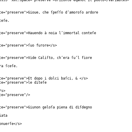
es55
"
xml:space
="
preserve
">orizonte eqwnot il poolo</
variables
>
ce
="
preserve
">Gioue, che ſpeſſo d’amoroſo ardore
ceſe.
ce
="
preserve
">Hauendo à noia l’immortal conteſe
ce
="
preserve
">ſuo furore</
s
>
ce
="
preserve
">Vide Caliſto, ch’era ſu’l fiore
ra ſceſe.
ce
="
preserve
">Et dopo i dolci baſci, & </
s
>
ce
="
preserve
">le diteſe
/
s
>
ce
="
preserve
"/>
ce
="
preserve
">Giunon geloſa piena di diſdegno
iata
onuerſe</
s
>