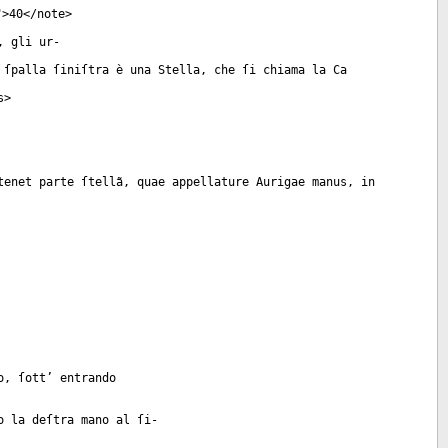
">40</
note
>
, gli ur-
 ſpalla ſiniſtra è una Stella, che ſi chiama la Ca
s
>
tenet parte ſtellã, quae appellature Aurigae manus, in
o, ſott’ entrando
o la deſtra mano al ſi-