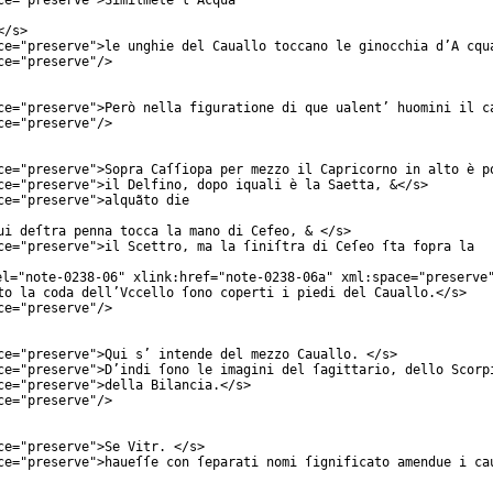
ce
="
preserve
">Similmẽte l’Acqua
</
s
>
ce
="
preserve
">le unghie del Cauallo toccano le ginocchia d’A cqu
ce
="
preserve
"/>
ce
="
preserve
">Però nella figuratione di que ualent’ huomini il c
ce
="
preserve
"/>
ce
="
preserve
">Sopra Caſſiopa per mezzo il Capricorno in alto è p
ce
="
preserve
">il Delfino, dopo iquali è la Saetta, &</
s
>
ce
="
preserve
">alquãto die
ui deſtra penna tocca la mano di Cefeo, & </
s
>
ce
="
preserve
">il Scettro, ma la ſiniſtra di Ceſeo ſta fopra la
el
="
note-0238-06
"
xlink:href
="
note-0238-06a
"
xml:space
="
preserve
to la coda dell’Vccello ſono coperti i piedi del Cauallo.</
s
>
ce
="
preserve
"/>
ce
="
preserve
">Qui s’ intende del mezzo Cauallo. </
s
>
ce
="
preserve
">D’indi ſono le imagini del ſagittario, dello Scorp
ce
="
preserve
">della Bilancia.</
s
>
ce
="
preserve
"/>
ce
="
preserve
">Se Vitr. </
s
>
ce
="
preserve
">haueſſe con ſeparati nomi ſignificato amendue i ca