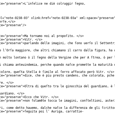
ce
="
preserve
">L’inſelice ne diè colruggir ſegno,
el
="
note-0238-03
"
xlink:href
="
note-0238-03a
"
xml:space
="
preserve
erſe.</
s
>
ce
="
preserve
"/>
ce
="
preserve
">Ma tornamo noi al propoſito. </
s
>
ce
="
preserve
">Vitr. </
s
>
ce
="
preserve
">parlando delle imagini, che ſono uerſo il Settentr
e l’Orſa maggiore, che altri chiamano il carro dalla figura, ha 
n molto lontano ò il ſegno della Vergine che per A ſtrea, ò per 
i chiama anteuindemia, perche quando naſce promette la maturità 
colore, queſta Stella è ſimile al ſerro affocato però Vitr. </
s
>
ce
="
preserve
">dice, che è piu presto candens, che colorata, pche
re. </
s
>
ce
="
preserve
">Oltra di queſto tra le ginocchia del guardiano, è 
uardiano. </
s
>
ce
="
preserve
">Ecco che Vitr. </
s
>
ce
="
preserve
">non ſolamẽte tocca le imagini, conſteltioni, aster
ri, come detto hauemo, dalche naſce la differenza de gli ſcritto
ce
="
preserve
">ſeguita poi l’ Auriga, carrattie-