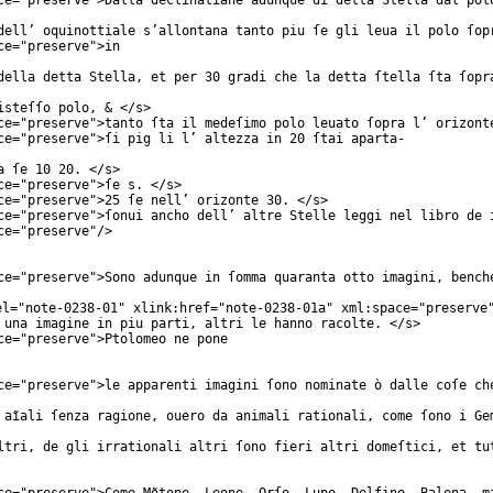
ce
="
preserve
">Dalla declinatiane adunque di detta Stella dal pol
dell’ oquinottiale s’allontana tanto piu ſe gli leua il polo ſop
ce
="
preserve
">in
della detta Stella, et per 30 gradi che la detta ſtella ſta ſopr
isteſſo polo, & </
s
>
ce
="
preserve
">tanto ſta il medeſimo polo leuato ſopra l’ orizont
ce
="
preserve
">ſi pig li l’ altezza in 20 ſtai aparta-
a ſe 10 20. </
s
>
ce
="
preserve
">ſe s. </
s
>
ce
="
preserve
">25 ſe nell’ orizonte 30. </
s
>
ce
="
preserve
">ſonui ancho dell’ altre Stelle leggi nel libro de 
ce
="
preserve
"/>
ce
="
preserve
">Sono adunque in ſomma quaranta otto imagini, bench
el
="
note-0238-01
"
xlink:href
="
note-0238-01a
"
xml:space
="
preserve
 una imagine in piu parti, altri le hanno racolte. </
s
>
ce
="
preserve
">Ptolomeo ne pone
ce
="
preserve
">le apparenti imagini ſono nominate ò dalle coſe ch
 aĩali ſenza ragione, ouero da animali rationali, come ſono i Ge
ltri, de gli irrationali altri ſono fieri altri domeſtici, et tu