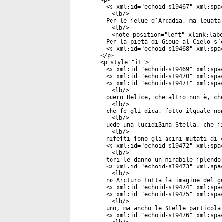
<
p
>
<
s
xml:id
="
echoid-s19467
"
xml:spa
<
lb
/>
Per le ſelue d’Arcadia, ma leuata
<
lb
/>
<
note
position
="
left
"
xlink:lab
Per la pietà di Gioue al Cielo s’
<
s
xml:id
="
echoid-s19468
"
xml:spa
</
p
>
<
p
style
="
it
">
<
s
xml:id
="
echoid-s19469
"
xml:spa
<
s
xml:id
="
echoid-s19470
"
xml:spa
<
s
xml:id
="
echoid-s19471
"
xml:spa
<
lb
/>
ouero Helice, che altro non è, ch
<
lb
/>
che ſe gli dica, ſotto ilquale no
<
lb
/>
uede una lucidiβima Stella, che ſ
<
lb
/>
nifeſti ſono gli acini mutati di 
<
s
xml:id
="
echoid-s19472
"
xml:spa
<
lb
/>
tori le danno un mirabile ſplendo
<
s
xml:id
="
echoid-s19473
"
xml:spa
<
lb
/>
no Arcturo tutta la imagine del g
<
s
xml:id
="
echoid-s19474
"
xml:spa
<
s
xml:id
="
echoid-s19475
"
xml:spa
<
lb
/>
uno, ma ancho le Stelle particola
<
s
xml:id
="
echoid-s19476
"
xml:spa