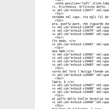
<
lb
/>
<
note
position
="
left
"
xlink:lab
ri, Ericthonio, Orſilocho detto, 
<
s
xml:id
="
echoid-s19477
"
xml:spa
<
lb
/>
terebbe nel capo, sta egli ſul de
<
lb
/>
pra, queſta pare, che riguarde du
<
s
xml:id
="
echoid-s19478
"
xml:spa
<
s
xml:id
="
echoid-s19479
"
xml:spa
<
s
xml:id
="
echoid-s19480
"
xml:spa
<
lb
/>
ſto modo. </
s
>
<
s
xml:id
="
echoid-s19481
"
xml:spa
<
lb
/>
qua hædi:</
s
>
<
s
xml:id
="
echoid-s19482
"
xml:spa
<
s
xml:id
="
echoid-s19483
"
xml:spa
<
s
xml:id
="
echoid-s19484
"
xml:spa
<
s
xml:id
="
echoid-s19485
"
xml:spa
<
lb
/>
corno del Toro l’Auriga ſtende un
<
s
xml:id
="
echoid-s19486
"
xml:spa
<
lb
/>
Capra, & </
s
>
<
s
xml:id
="
echoid-s19487
"
xml:spa
<
s
xml:id
="
echoid-s19488
"
xml:spa
<
s
xml:id
="
echoid-s19489
"
xml:spa
<
lb
/>
al paſſo delle Stelle Vergilie no
<
s
xml:id
="
echoid-s19490
"
xml:spa
<
lb
/>