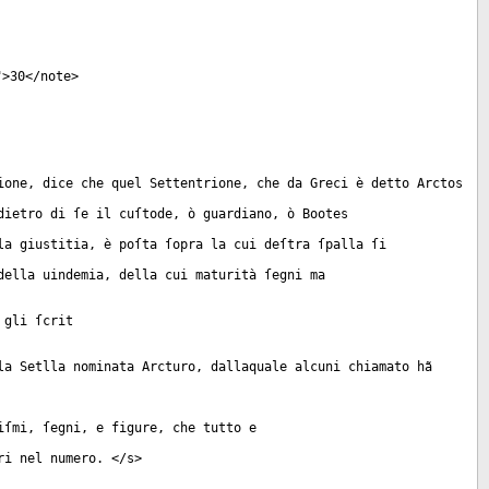
">30</
note
>
ione, dice che quel Settentrione, che da Greci è detto Arctos
dietro di ſe il cuſtode, ò guardiano, ò Bootes
la giustitia, è poſta ſopra la cui deſtra ſpalla ſi
della uindemia, della cui maturità ſegni ma
 gli ſcrit
la Setlla nominata Arcturo, dallaquale alcuni chiamato hã
iſmi, ſegni, e figure, che tutto e
ri nel numero. </
s
>