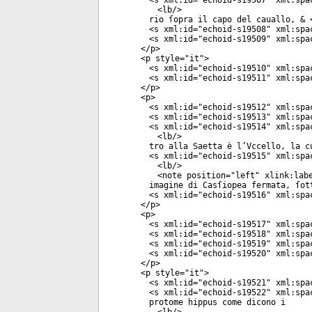
<
s
xml:id
="
echoid-s19507
"
xml:spa
<
lb
/>
rio ſopra il capo del cauallo, & 
<
s
xml:id
="
echoid-s19508
"
xml:spa
<
s
xml:id
="
echoid-s19509
"
xml:spa
</
p
>
<
p
style
="
it
">
<
s
xml:id
="
echoid-s19510
"
xml:spa
<
s
xml:id
="
echoid-s19511
"
xml:spa
</
p
>
<
p
>
<
s
xml:id
="
echoid-s19512
"
xml:spa
<
s
xml:id
="
echoid-s19513
"
xml:spa
<
s
xml:id
="
echoid-s19514
"
xml:spa
<
lb
/>
tro alla Saetta è l’Vccello, la c
<
s
xml:id
="
echoid-s19515
"
xml:spa
<
lb
/>
<
note
position
="
left
"
xlink:lab
imagine di Casſiopea fermata, ſot
<
s
xml:id
="
echoid-s19516
"
xml:spa
</
p
>
<
p
>
<
s
xml:id
="
echoid-s19517
"
xml:spa
<
s
xml:id
="
echoid-s19518
"
xml:spa
<
s
xml:id
="
echoid-s19519
"
xml:spa
<
s
xml:id
="
echoid-s19520
"
xml:spa
</
p
>
<
p
style
="
it
">
<
s
xml:id
="
echoid-s19521
"
xml:spa
<
s
xml:id
="
echoid-s19522
"
xml:spa
protome hippus come dicono i