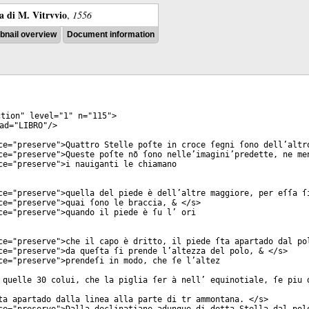
ra di M. Vitrvvio
,
1556
nail overview
Document information
ction
"
level
="
1
"
n
="
115
">
ad
="
LIBRO
"/>
ce
="
preserve
">Quattro Stelle poſte in croce ſegni ſono dell’altr
ce
="
preserve
">Queste poſte nõ ſono nelle’imagini’predette, ne me
ce
="
preserve
">i nauiganti le chiamano
ce
="
preserve
">quella del piede è dell’altre maggiore, per eſſa ſ
ce
="
preserve
">quai ſono le braccia, & </
s
>
ce
="
preserve
">quando il piede è ſu l’ ori
ce
="
preserve
">che il capo è dritto, il piede ſta apartado dal po
ce
="
preserve
">da queſta ſi prende l’altezza del polo, & </
s
>
ce
="
preserve
">prendeſi in modo, che ſe l’altez
 quelle 30 colui, che la piglia ſer à nell’ equinotiale, ſe piu 
ta apartado dalla linea alla parte di tr ammontana. </
s
>