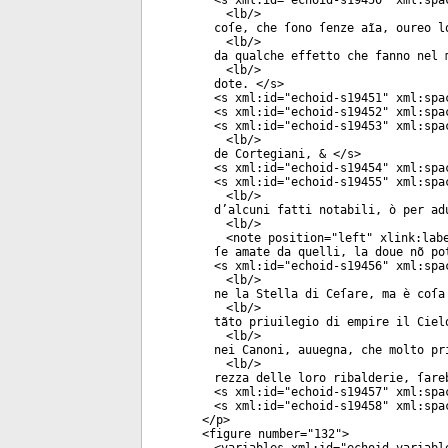
<
s
xml:id
="
echoid-s19450
"
xml:spa
<
lb
/>
coſe, che ſono ſenze aĩa, oureo l
<
lb
/>
da qualche effetto che fanno nel 
<
lb
/>
dote. </
s
>
<
s
xml:id
="
echoid-s19451
"
xml:spa
<
s
xml:id
="
echoid-s19452
"
xml:spa
<
s
xml:id
="
echoid-s19453
"
xml:spa
<
lb
/>
de Cortegiani, & </
s
>
<
s
xml:id
="
echoid-s19454
"
xml:spa
<
s
xml:id
="
echoid-s19455
"
xml:spa
<
lb
/>
d’alcuni fatti notabili, ò per ad
<
lb
/>
<
note
position
="
left
"
xlink:lab
ſe amate da quelli, la doue nõ po
<
s
xml:id
="
echoid-s19456
"
xml:spa
<
lb
/>
ne la Stella di Ceſare, ma è coſa
<
lb
/>
tãto priuilegio di empire il Ciel
<
lb
/>
nei Canoni, auuegna, che molto pr
<
lb
/>
rezza delle loro ribalderie, ſare
<
s
xml:id
="
echoid-s19457
"
xml:spa
<
s
xml:id
="
echoid-s19458
"
xml:spa
</
p
>
<
figure
number
="
132
">