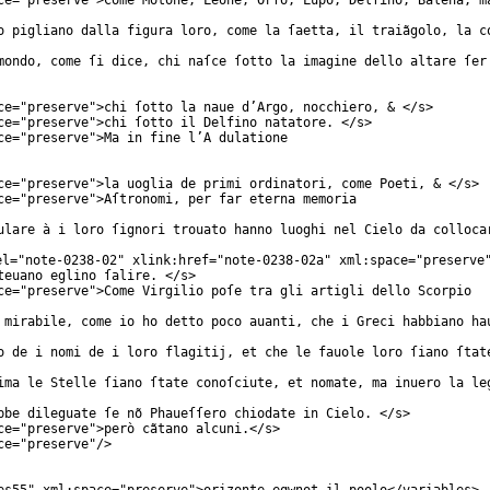
ce
="
preserve
">Come Mõtone, Leone, Orſo, Lupo, Delfino, Balena, m
o pigliano dalla figura loro, come la ſaetta, il traiãgolo, la c
mondo, come ſi dice, chi naſce ſotto la imagine dello altare ſer
ce
="
preserve
">chi ſotto la naue d’Argo, nocchiero, & </
s
>
ce
="
preserve
">chi ſotto il Delfino natatore. </
s
>
ce
="
preserve
">Ma in fine l’A dulatione
ce
="
preserve
">la uoglia de primi ordinatori, come Poeti, & </
s
>
ce
="
preserve
">Aſtronomi, per far eterna memoria
ulare à i loro ſignori trouato hanno luoghi nel Cielo da colloca
el
="
note-0238-02
"
xlink:href
="
note-0238-02a
"
xml:space
="
preserve
teuano eglino ſalire. </
s
>
ce
="
preserve
">Come Virgilio poſe tra gli artigli dello Scorpio
 mirabile, come io ho detto poco auanti, che i Greci habbiano ha
o de i nomi de i loro flagitij, et che le fauole loro ſiano ſtat
ima le Stelle ſiano ſtate conoſciute, et nomate, ma inuero la le
bbe dileguate ſe nõ Phaueſſero chiodate in Cielo. </
s
>
ce
="
preserve
">però cãtano alcuni.</
s
>
ce
="
preserve
"/>