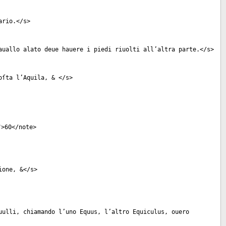
ario.</
s
>
auallo alato deue hauere i piedi riuolti all’altra parte.</
s
>
oſta l’Aquila, & </
s
>
">60</
note
>
ione, &</
s
>
uulli, chiamando l’uno Equus, l’altro Equiculus, ouero