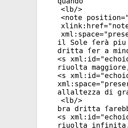
quando
<
lb
/>
<
note
position
=
xlink:href
="
not
xml:space
="
pres
il Sole ſerà piu
dritta ſer a min
<
s
xml:id
="
echoi
riuolta maggiore
<
s
xml:id
="
echoi
xml:space
="
prese
allaltezza di gr
<
lb
/>
bra dritta ſareb
<
s
xml:id
="
echoi
riuolta infinita