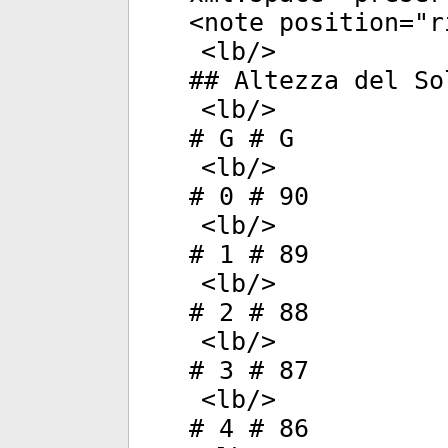
<
note
position
="
r
<
lb
/>
## Altezza del So
<
lb
/>
# G # G
<
lb
/>
# 0 # 90
<
lb
/>
# 1 # 89
<
lb
/>
# 2 # 88
<
lb
/>
# 3 # 87
<
lb
/>
# 4 # 86