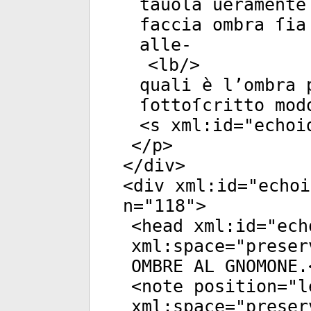
tauola ueramente
faccia ombra ſia
alle-
<
lb
/>
quali è l’ombra 
ſottoſcritto mod
<
s
xml:id
="
echoi
</
p
>
</
div
>
<
div
xml:id
="
echoi
n
="
118
">
<
head
xml:id
="
ech
xml:space
="
preser
OMBRE AL GNOMONE.
<
note
position
="
l
xml:space
="
preser