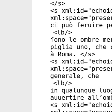
</
s
>
<
s
xml:id
="
echoi
xml:space
="
prese
ci può ſeruire p
<
lb
/>
ſono le ombre me
piglia uno, che 
à Roma. </
s
>
<
s
xml:id
="
echoi
xml:space
="
prese
generale, che
<
lb
/>
in qualunque luo
auuertire all’om
<
s
xml:id
="
echoi