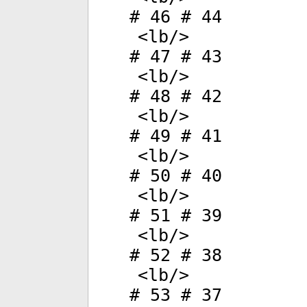
# 46 # 44
<
lb
/>
# 47 # 43
<
lb
/>
# 48 # 42
<
lb
/>
# 49 # 41
<
lb
/>
# 50 # 40
<
lb
/>
# 51 # 39
<
lb
/>
# 52 # 38
<
lb
/>
# 53 # 37