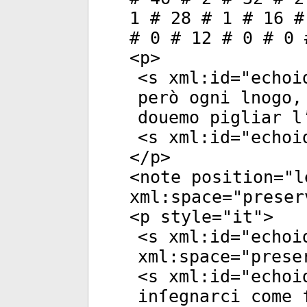
1 # 28 # 1 # 16 #
# 0 # 12 # 0 # 0 
<
p
>
<
s
xml:id
="
echoi
però ogni lnogo,
douemo pigliar l
<
s
xml:id
="
echoi
</
p
>
<
note
position
="
l
xml:space
="
preser
<
p
style
="
it
">
<
s
xml:id
="
echoi
xml:space
="
prese
<
s
xml:id
="
echoi
inſegnarci come 