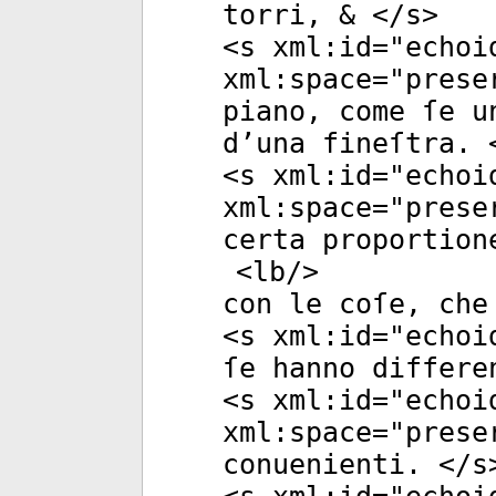
torri, & </
s
>
<
s
xml:id
="
echoi
xml:space
="
prese
piano, come ſe u
d’una fineſtra. 
<
s
xml:id
="
echoi
xml:space
="
prese
certa proportion
<
lb
/>
con le coſe, che
<
s
xml:id
="
echoi
ſe hanno differe
<
s
xml:id
="
echoi
xml:space
="
prese
conuenienti. </
s