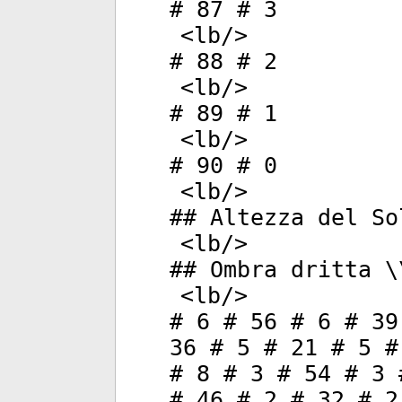
# 87 # 3
<
lb
/>
# 88 # 2
<
lb
/>
# 89 # 1
<
lb
/>
# 90 # 0
<
lb
/>
## Altezza del So
<
lb
/>
## Ombra dritta \
<
lb
/>
# 6 # 56 # 6 # 39
36 # 5 # 21 # 5 #
# 8 # 3 # 54 # 3 
# 46 # 2 # 32 # 2