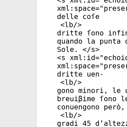
<
s
xml:id
="
echoi
xml:space
="
prese
delle coſe
<
lb
/>
dritte ſono infi
quando la punta 
Sole. </
s
>
<
s
xml:id
="
echoi
xml:space
="
prese
dritte uen-
<
lb
/>
gono minori, le 
breuiβime ſono l
conuengono però,
<
lb
/>
gradi 45 d’altez