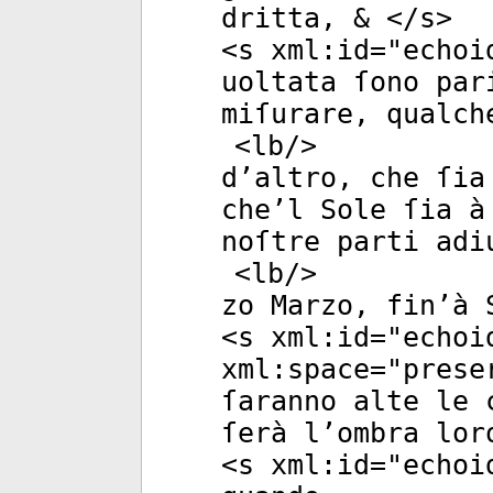
dritta, & </
s
>
<
s
xml:id
="
echoi
uoltata ſono par
miſurare, qualch
<
lb
/>
d’altro, che ſia
che’l Sole ſia à
noſtre parti adi
<
lb
/>
zo Marzo, fin’à 
<
s
xml:id
="
echoi
xml:space
="
prese
ſaranno alte le 
ſerà l’ombra lor
<
s
xml:id
="
echoi