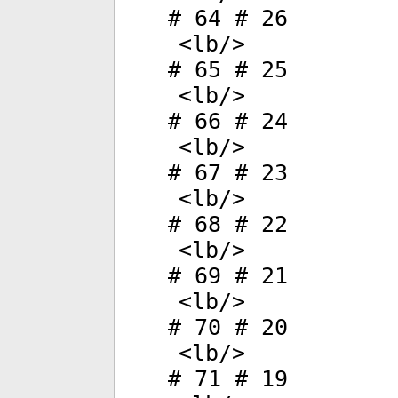
# 64 # 26
<
lb
/>
# 65 # 25
<
lb
/>
# 66 # 24
<
lb
/>
# 67 # 23
<
lb
/>
# 68 # 22
<
lb
/>
# 69 # 21
<
lb
/>
# 70 # 20
<
lb
/>
# 71 # 19