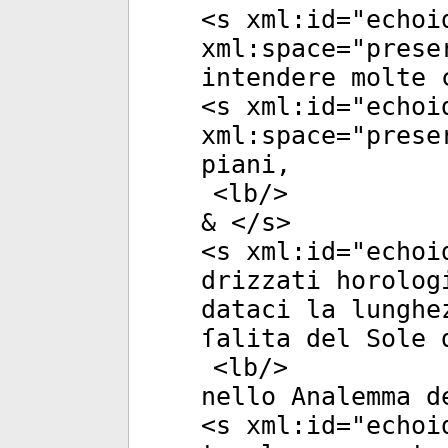
<
s
xml:id
="
echoi
xml:space
="
prese
intendere molte 
<
s
xml:id
="
echoi
xml:space
="
prese
piani,
<
lb
/>
& </
s
>
<
s
xml:id
="
echoi
drizzati horolog
dataci la lunghe
ſalita del Sole 
<
lb
/>
nello Analemma d
<
s
xml:id
="
echoi