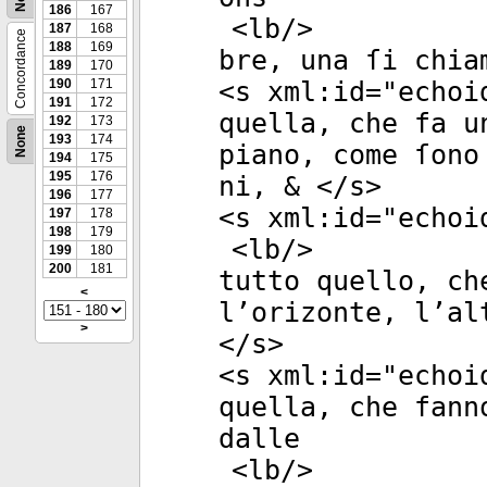
186
167
<
lb
/>
187
168
Concordance
188
169
bre, una ſi chia
189
170
190
171
<
s
xml:id
="
echoi
191
172
quella, che fa u
192
173
None
193
174
piano, come ſono
194
175
195
176
ni, & </
s
>
196
177
<
s
xml:id
="
echoi
197
178
198
179
<
lb
/>
199
180
200
181
tutto quello, ch
<
l’orizonte, l’al
>
</
s
>
<
s
xml:id
="
echoi
quella, che fann
dalle
<
lb
/>