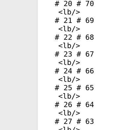
# 20 # 70
<
lb
/>
# 21 # 69
<
lb
/>
# 22 # 68
<
lb
/>
# 23 # 67
<
lb
/>
# 24 # 66
<
lb
/>
# 25 # 65
<
lb
/>
# 26 # 64
<
lb
/>
# 27 # 63
<
lb
/>