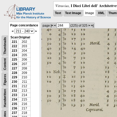
I Dieci Libri dell' Architettv
Vitruvius
,
Text
Text Image
Image
XML
Thumb
Page concordance
page
|<
<
(225)
of 325
>
>|
<
>
Scan
Original
Thumbnails
221
202
222
203
223
204
224
205
225
206
Content
226
207
227
208
228
209
Figures
229
210
230
211
231
212
232
213
Handwritten
233
214
234
215
235
216
236
217
Notes
237
218