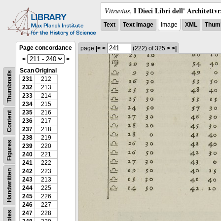
I Dieci Libri dell' Architettv
Vitruvius
,
Text
Text Image
Image
XML
Thumb
Page concordance
page
|<
<
(222)
of 325
>
>|
<
>
Scan
Original
Thumbnails
231
212
232
213
233
214
234
215
235
216
Content
236
217
237
218
238
219
Figures
239
220
240
221
241
222
242
223
Handwritten
243
213
244
225
245
226
246
227
Notes
247
228