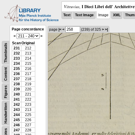
I Dieci Libri dell' Architettv
Vitruvius
,
Text
Text Image
Image
XML
Thumb
Page concordance
page
|<
<
(239)
of 325
>
>|
<
>
Scan
Original
Thumbnails
231
212
232
213
233
214
234
215
235
216
Content
236
217
237
218
238
219
Figures
239
220
240
221
241
222
242
223
Handwritten
243
213
244
225
245
226
246
227
Notes
247
228