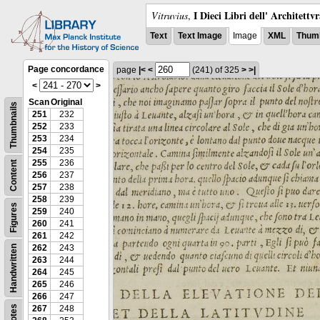
I Dieci Libri dell' Architettv
Vitruvius
,
Text
Text Image
Image
XML
Thumb
Page concordance
page
|<
<
(241)
of 325
>
>|
<
>
Scan
Original
Thumbnails
251
232
252
233
253
234
254
235
255
236
Content
256
237
257
238
258
239
Figures
259
240
260
241
261
242
262
243
Handwritten
263
244
264
245
265
246
266
247
Notes
267
248