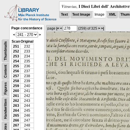
I Dieci Libri dell' Architettv
Vitruvius
,
Text
Text Image
Image
XML
Thumb
Page concordance
page
|<
<
(259)
of 325
>
>|
<
>
Scan
Original
Thumbnails
251
232
252
233
253
234
254
235
255
236
Content
256
237
257
238
258
239
Figures
259
240
260
241
261
242
262
243
Handwritten
263
244
264
245
265
246
266
247
Notes
267
248