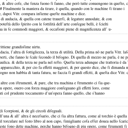
i, &
altre coſe, che ſenza ſuono ſi fanno, che però tutte conuengono in queſto, c
# Finalmente la maniera da tirare, è quella, quando con le machine ſi tirano i
e, dapoi Vitr.
compara inſieme queſte machine e dice.
a di audacia, &
quella con catene trauerſi, &
legature annodate, &
con
eſtà dello ſpirito con le ſottilità dell’arte conſegue belli, è ſcielti
e, ha in ſe commodi maggiori, &
occaſioni piene di magnificenza all’ u-
ittiene grandisſime uirtu.
ia, l’altra di ſottigliezza, la terza di utilità.
Della prima nõ ne parla Vitr.
laſ
ſperti, che fanno le ſcale ſecondo il biſogno.
Di quella di mezzo ne parla, è ne p
aulica.
&
della terza ne parla nel reſto.
Queſta terza adunque che trattoria è da 
o apparecchio, &
per cio fa effetti maggiori, &
per questo dice, che ſi dimanda 
ſogno non habbia di tanta fatura, ne faccia ſi grandi effctti, &
queſta dice Vitr.
 altre con iſtrumenti, &
pare, che tra machina e ſtrumento ci ſia que-
iu opere, ouero con forza maggiore conſeguano gli effetti loro, come
menti col prudente toccamento d’un’opera fanno quello, che s’hanno
gli ſcorpioni, &
de gli circoli diſeguali.
 all’una &
all’ altra è neceſsario, che ci ſia altra fattura, come al torchio è quell
il torculare nel ſesto libro al non capo, ſimigliante coſa eſſer douea nello ſcaric
queste ſono dette machine, perche hanno biſogno di piu opere, come ſtrumenti ſi