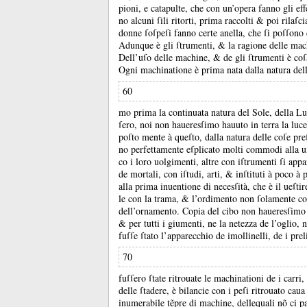
pioni, e catapulte, che con un’opera fanno gli eff
no alcuni ſili ritorti, prima raccolti &
poi rilaſc
donne ſoſpeſi fanno certe anella, che ſi poſſono
Adunque è gli ſtrumenti, &
la ragione delle mac
Dell’uſo delle machine, &
de gli ſtrumenti è co
Ogni machinatione è prima nata dalla natura del
60
mo prima la continuata natura del Sole, della 
ſero, noi non haueresſimo hauuto in terra la luce
poſto mente à queſto, dalla natura delle coſe p
no perfettamente eſplicato molti commodi alla u
co i loro uolgimenti, altre con iſtrumenti ſi ap
de mortali, con iſtudi, arti, &
inſtituti à poco à
alla prima inuentione di necesſità, che è il ueſti
le con la trama, &
l’ordimento non ſolamente cop
dell’ornamento.
Copia del cibo non haueresſimo ha
&
per tutti i giumenti, ne la netezza de l’oglio, 
fuſſe ſtato l’apparecchio de imollinelli, de i pre
70
fuſſero ſtate ritrouate le machinationi de i carri
delle ſtadere, è bilancie con i peſi ritrouato cau
inumerabile tẽpre di machine, dellequali nõ ci pa