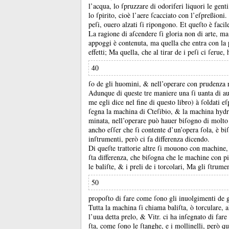
l’acqua, lo ſpruzzare di odoriferi liquori le gent
lo ſpirito, cioè l’aere ſcacciato con l’eſpreßioni.
peſi, ouero alzati ſi ripongono.
Et queſto è facil
La ragione di aſcendere ſi gloria non di arte, m
appoggi è contenuta, ma quella che entra con la pot
effetti;
Ma quella, che al tirar de i peſi ci ſeru
40
ſo de gli huomini, &
nell’operare con prudenza r
Adunque di queste tre maniere una ſi uanta di audac
me egli dice nel fine di questo libro) à ſoldati e
ſegna la machina di Cteſibio, &
la machina hydr
minata, nell’operare può hauer biſogno di molt
ancho eſſer che ſi contente d’un’opera ſola, è bi
inſtrumenti, però ci fa differenza dicendo.
Di queſte trattorie altre ſi mouono con machine,
ſta differenza, che biſogna che le machine con p
le baliſte, &
i preli de i torcolari, Ma gli ſtru
50
propoſto di fare come ſono gli inuolgimenti de 
Tutta la machina ſi chiama baliſta, ò torculare,
l’uua detta prelo, &
Vitr.
ci ha inſegnato di fare 
ſta, come ſono le ſtanghe, e i mollinelli, però 