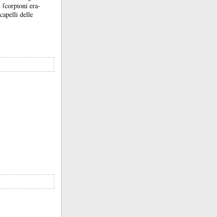
i ſcorpioni era-
capelli delle