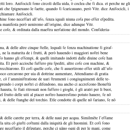
etti loro.
Aniſocicli ſono circoli della uida, ò coclea che ſi dica.
et perche ne gl
iati che ſpigneuano le ſaette, quando ſi ſcaricauano, però Vitr.
dice Aniſocicli, i 
 chiamare Aniſocicli.
hine ſono neceſſari all’uſo, ſenza iquali niuna coſa puo eſſer eſpedita.
ſa manifesta però ueniremo all’origine, dice adunque Vitr.
le coſe, &
ordinata dalla maeſtra uerſatione del mondo.
Conſideria-
Luna, &
delle altre cinque ſtelle, lequali ſe ſenza machinatione ſi giraſ-
, ne la maturita de i frutti, &
però hauendo i maggiori noſtri bene
reſo hanno gli eſſempi, &
quelli imitando indotti dalle diuine coſe han
ita.
Et però accioche fuſſero piu ſpediti, altre coſe con machine, &
parecchiarono.
Et coſi quelle coſe, che ſi auuertirono eſſer utili all’uſo
 poco cercarono per uia di dottrine aumentare, Attendiamo di gratia
re, cõ l’amminiſtratione de uari ſtrumenti i congiugnimenti delle te-
rendo i corpi noſtri ci difendono, ma ancho ci accreſcono lhoneſtà
uuta, ſe ſtati ritrouati non fuſſero i gioghi, è gli aratri per li buoi,
nel frutto delle uiti al piacer noſtro haueresſimo potuto hauere, ſe nõ
li, &
delle ſtanghe del torchio.
Etle condotte di quelle nõ ſariano, ſe nõ
, &
delle carette per terra, &
delle naui per acqua.
Similmẽte l’eſſame
a la uita cõ giuſti coſtumi dalla iniquità de gli huomini.
Et coſi ſono
re neceſſario il diſputare, perche ci uãno ogni di per le mani, come