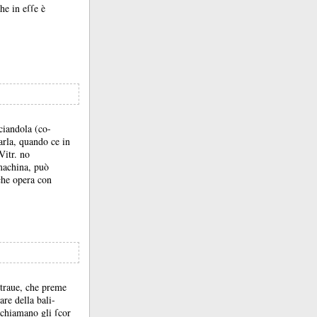
he in eſſe è
ciandola (co-
arla, quando ce in
Vitr.
no
machina, può
che opera con
a traue, che preme
are della bali-
 chiamano gli ſcor