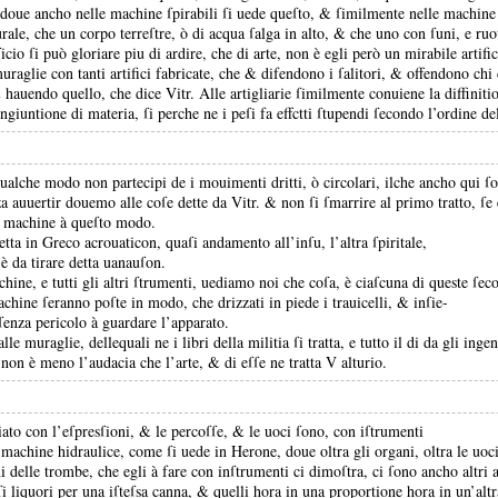
 doue ancho nelle machine ſpirabili ſi uede queſto, &
ſimilmente nelle machine 
urale, che un corpo terreſtre, ò di acqua ſalga in alto, &
che uno con ſuni, e ruote
icio ſi può gloriare piu di ardire, che di arte, non è egli però un mirabile artifi
uraglie con tanti artifici fabricate, che &
difendono i ſalitori, &
offendono chi 
&
hauendo quello, che dice Vitr.
Alle artigliarie ſimilmente conuiene la diffinit
giuntione di materia, ſi perche ne i peſi fa effctti ſtupendi ſecondo l’ordine d
lche modo non partecipi de i mouimenti dritti, ò circolari, ilche ancho qui ſot
za auuertir douemo alle coſe dette da Vitr.
&
non ſi ſmarrire al primo tratto, ſe 
e machine à queſto modo.
tta in Greco acrouaticon, quaſi andamento all’inſu, l’altra ſpiritale,
è da tirare detta uanauſon.
hine, e tutti gli altri ſtrumenti, uediamo noi che coſa, è ciaſcuna di queste ſec
achine ſeranno poſte in modo, che drizzati in piede i trauicelli, &
inſie-
 ſenza pericolo à guardare l’apparato.
e muraglie, dellequali ne i libri della militia ſi tratta, e tutto il di da gli ingen
e non è meno l’audacia che l’arte, &
di eſſe ne tratta V alturio.
iato con l’eſpresſioni, &
le percoſſe, &
le uoci ſono, con iſtrumenti
 machine hidraulice, come ſi uede in Herone, doue oltra gli organi, oltra le uo
i delle trombe, che egli à fare con inſtrumenti ci dimoſtra, ci ſono ancho altri a
ſi liquori per una iſteſsa canna, &
quelli hora in una proportione hora in un’alt