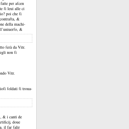
fatte per aſcen
 ſi leui alle ci
cio?
poi che ſi
contraſta, &
ione della machi-
ell’uniuerſo, &
to ſerà da Vitr.
egli non ſi
ondo Vitr.
ioſi ſoldati ſi troua-
ci, &
i canti de
rtificĳ, doue
ra.
il far ſalir