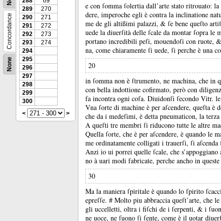
288
69
e con ſomma ſolertia dall’arte stato ritrouato:
la
289
270
dere, imperoche egli è contra la inclinatione nat
Concordance
290
271
me de gli altißimi palazzi, &
ſe bene queſto artiſ
291
272
uede la diuerſità delle ſcale da montar ſopra le m
292
273
portano incredibili peſi, mouendoſi con ruote, 
293
274
na, come chiaramente ſi uede, ſi perche è una con
294
295
None
20
296
297
in ſomma non è ſtrumento, ne machina, che in qua
298
con bella indottione cofirmato, però con diligen
299
fa incontra ogni coſa.
Diuidonſi ſecondo Vitr.
l
300
Vna ſorte di machine è per aſcendere, queſta è de
<
>
che da i medeſimi, è detta pneumaticon, la terza 
A queſti tre membri ſi riducono tutte le altre mac
Quella ſorte, che è per aſcendere, è quando le m
me ordinatamente colligati i trauerſi, ſi aſcenda
Anzi io ui porrei quelle ſcale, che s’appoggiano all
no à uari modi fabricate, perche ancho in quest
30
Ma la maniera ſpiritale è quando lo ſpirito ſcacc
epreſſe.
# Molto piu abbraccia queſt’arte, che le
gli uccelletti, oltra i fiſchi de i ſerpenti, &
i ſuon
ne uoce, ne ſuono ſi ſente, come è il uotar diuer