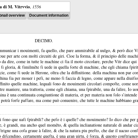
ra di M. Vitrvvio
,
1556
nail overview
Document information
DECIMO.
mmunicar i mouimenti, fa quello, che pare ammirabile al uulgo, &
però dice V
ue per arte con molti circuiti de giri.
Cioe la forma, &
il principio delle machi
 da dire, come in tutte le machine ci ſia il moto circolare, perche Vitr dice qui
 ſi gloria, &
ſimilmẽte ſi uede in quella ſorte di machine, che egli chiama ſpirit
cie, come ſi uede in Herone, oltra che la diffinitione.
della machina non par con
ina ſia per mouer i peſi, ne meno ſi faccia di legno, come appare nella diuiſi
ffinito quelle machine, lequali ſono de mouimenti circolari compoſte, come uo
 tre maniere, una trattoria, come egli chiama, una ſpirabile, una da ſalire, Io uo
ina è una continuata congiuntione di materia, et per materia non ſolo s’intende
to potrà ſorſe paſſare, ma come può conuenire, che tutte le machine habbiano gr
i ſono que uaſi ſpirabili?
che peſo è i quelle?
che mouimento?
Io dico che per 
oſe, è grandi, ma ancho quel momẽto, &
quella inclianatione naturale di andar ci
ſtrigne una coſa graue à ſalire, &
che la natura piu preſto, che dar il uacuo conſ
 ò diſcendino, certamente queſta, è una gran uirtu, è ſorza, &
questo conſtrigner