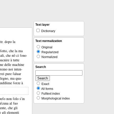
Text layer
Dictionary
itr.
dopo la
Text normalization
Original
 ſotto, che la ma
Regularized
ali, che nõ ci ſono
Normalized
ucnire à tutte
one delle machine
Search
rremo noi inten-
rrei pure ſaluar
 legno, ma qua-
andißime ſorze à
Exact
All forms
Fulltext index
peſo non ſolo s’in
Morphological index
aſcuna al ſuo
ente, che gli
e gli elementi