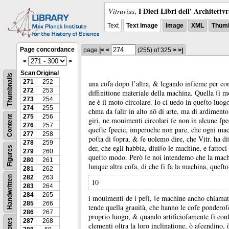
I Dieci Libri dell' Architettv
Vitruvius
,
Text
Text Image
Image
XML
Thumb
Page concordance
page
|<
<
(255)
of 325
>
>|
<
>
Scan
Original
Thumbnails
271
252
una coſa dopo l’altra, &
legando inſieme per co
272
253
diffinitione materiale della machina.
Quella ſi mo
273
254
ne è il moto circolare.
Io ci uedo in queſto luogo
274
255
chma da ſalir in alto nõ di arte, ma di ardimento
275
256
Content
giri, ne mouimenti circolari ſe non in alcune ſpe
276
257
queſte ſpecie, imperoche non pare, che ogni mach
277
258
poſta di ſopra, &
ſe uolemo dire, che Vitr.
ha di
278
259
der, che egli habbia, diuiſo le machine, e fattoci
Figures
279
260
queſto modo.
Però ſe noi intendemo che la mach
280
261
lunque altra coſa, di che ſi ſa la machina, queſ
281
262
282
263
Handwritten
10
283
264
284
265
i mouimenti de i peſi, ſe machine ancho chiamat
285
266
tende quella grauità, che hanno le coſe ponder
286
267
proprio luogo, &
quando artificioſamente ſi con
Notes
287
268
clementi oltra la loro inclinatione, ò aſcendino,