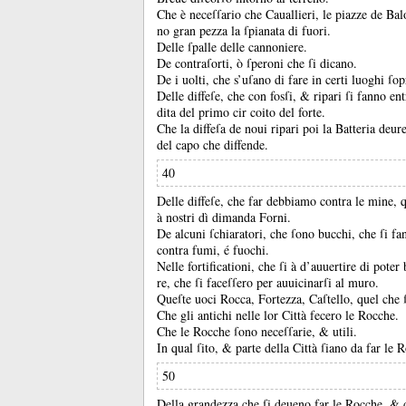
Che è neceſſario che Cauallieri, le piazze de Ba
no gran pezza la ſpianata di fuori.
Delle ſpalle delle cannoniere.
De contraſorti, ò ſperoni che ſi dicano.
De i uolti, che s’uſano di fare in certi luoghi ſop
Delle diffeſe, che con fosſi, &
ripari ſi fanno ent
dita del primo cir coito del forte.
Che la diffeſa de noui ripari poi la Batteria deur
del capo che diffende.
40
Delle diffeſe, che far debbiamo contra le mine, q
à nostri dì dimanda Forni.
De alcuni ſchiaratori, che ſono bucchi, che ſi fan
contra fumi, é fuochi.
Nelle fortificationi, che ſi à d’auuertire di poter 
re, che ſi faceſſero per auuicinarſi al muro.
Queſte uoci Rocca, Fortezza, Caſtello, quel che ſ
Che gli antichi nelle lor Città fecero le Rocche.
Che le Rocche ſono neceſſarie, &
utili.
In qual ſito, &
parte della Città ſiano da far le 
50
Della grandezza che ſi deueno far le Rocche, &