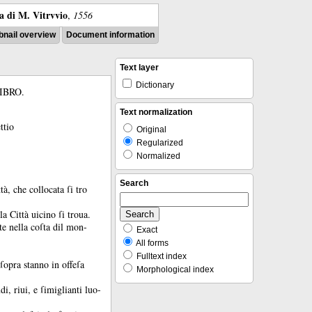
ra di M. Vitrvvio
,
1556
nail overview
Document information
Text layer
Dictionary
IBRO.
Text normalization
ttio
Original
Regularized
Normalized
Search
tà, che collocata ſi tro
a Città uicino ſi troua.
te nella coſta dil mon-
Exact
All forms
Fulltext index
ſopra stanno in offeſa
Morphological index
i, riui, e ſimiglianti luo-