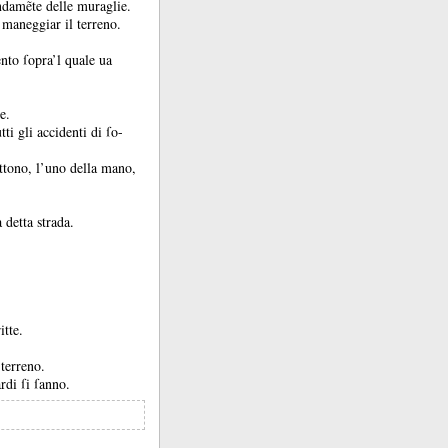
ndamẽte delle muraglie.
 maneggiar il terreno.
nto ſopra’l quale ua
e.
ti gli accidenti di ſo-
ttono, l’uno della mano,
 detta strada.
itte.
 terreno.
rdi ſi ſanno.