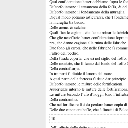
Qual conſideratione hauer debbiamo ſopra le ſo
Diſcorſo intorno il cauamento della ſoſſa, &
del
Diſcorſo intorno il ſondamento della muraglia.
Diqual modo potiamo asſicurarci, che’l ſondame
la muraglia ſia buono.
Delle arene, &
calcine.
Quali ſian le cagioni, che ſanno roinar le ſabrich
Che glie neceſſario hauer conſideratione ſopra tut
pra, che danno cagione alla ruina delle ſabriche.
Due ſono gli errori, che nelle fabriche ſi comme
l’altro dell’occhio.
Della ſtrada coperta, che uà nel ciglio del ſoſſo.
Delle montate, che ſi fanno dal ſondo del ſoſſo à
Della contraſcarpa.
In tre parti ſi diuide il lauoro del muro.
A qual parte della fortezza ſi deue dar principio.
Diſcorſo intorno le miſure delle fortificationi.
Auuertenze intorno le miſure delle fortiſicationi.
Le miſure ſecondo l’uſo d’hoggi, ſono l’infraſcr
Della contramina.
Che nel fortificare ſi à da penſare hauer copia di
Delle due canoniere baſſe, che à ſianchi di Baloa
10
Dell’ officio delle dette cannoniere.