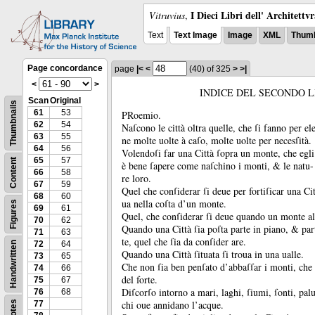
I Dieci Libri dell' Architettv
Vitruvius
,
Text
Text Image
Image
XML
Thumb
Page concordance
page
|<
<
(40)
of 325
>
>|
<
>
INDICE DEL SECONDO L
Scan
Original
Thumbnails
61
53
PRoemio.
62
54
Naſcono le città oltra quelle, che ſi fanno per ele
63
55
ne molte uolte à caſo, molte uolte per necesſità.
64
56
Volendoſi far una Città ſopra un monte, che egli
65
57
Content
è bene ſapere come naſchino i monti, &
le natu-
66
58
re loro.
67
59
Quel che conſiderar ſi deue per fortiſicar una Cit
68
60
ua nella coſta d’un monte.
Figures
69
61
Quel, che conſiderar ſi deue quando un monte all
70
62
Quando una Città ſia poſta parte in piano, &
par
71
63
te, quel che ſia da conſider are.
72
64
Handwritten
Quando una Città ſituata ſi troua in una ualle.
73
65
Che non ſia ben penſato d’abbaſſar i monti, che 
74
66
del forte.
75
67
Diſcorſo intorno a mari, laghi, ſiumi, ſonti, palud
76
68
chi oue annidano l’acque.
Notes
77