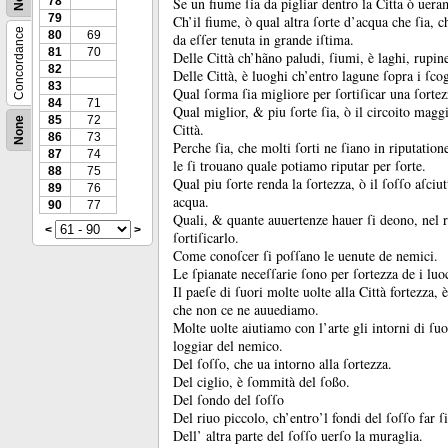
78
Se un fiume ſia da pigliar dentro la Citta ò ueram
79
Ch’il fiume, ò qual altra ſorte d’acqua che ſia, c
Concordance
80
69
da eſſer tenuta in grande iſtima.
81
70
Delle Città ch’hãno paludi, ſiumi, è laghi, rupine
82
Delle Città, è luoghi ch’entro lagune ſopra i ſcog
83
Qual ſorma ſia migliore per ſortiſicar una ſortez
84
71
Qual miglior, &
piu ſorte ſia, ò il circoito mag
85
72
None
Città.
86
73
Perche ſia, che molti ſorti ne ſiano in riputation
87
74
le ſi trouano quale potiamo riputar per ſorte.
88
75
Qual piu ſorte renda la ſortezza, ò il ſoſſo aſciu
89
76
acqua.
90
77
Quali, &
quante auuertenze hauer ſi deono, nel r
<
>
ſortiſicarlo.
Come conoſcer ſi poſſano le uenute de nemici.
Le ſpianate neceſſarie ſono per ſortezza de i luo
Il paeſe di ſuori molte uolte alla Città fortezza,
che non ce ne auuediamo.
Molte uolte aiutiamo con l’arte gli intorni di ſuor
loggiar del nemico.
Del ſoſſo, che ua intorno alla ſortezza.
Del ciglio, è ſommità del ſoßo.
Del ſondo del ſoſſo
Del riuo piccolo, ch’entro’l fondi del ſoſſo far ſ
Dell’ altra parte del ſoſſo uerſo la muraglia.