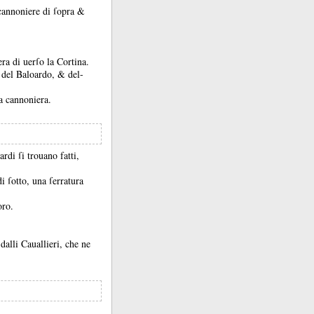
cannoniere di ſopra &
era di uerſo la Cortina.
a del Baloardo, &
del-
ra cannoniera.
rdi ſi trouano fatti,
di ſotto, una ſerratura
oro.
dalli Cauallieri, che ne