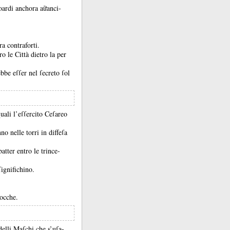
loardi anchora aữanci-
ra contraforti.
ro le Città dietro la per
ebbe eſſer nel ſecreto ſol
uali l’eſſercito Ceſareo
no nelle torri in diffeſa
batter entro le trince-
ignifichino.
Rocche.
delli Maſchi che s’uſa-