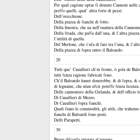
Per qual cagione oprar ſi deueno Cannoni nelle 
preſſo quelli, qual’ altra ſorte di pezzi.
Dell’orecchione.
Della piazza di ſianchi di ſotto.
Della finestra, che ua nell’ouatura della Cannoni
Della ſtrada, che paſſa dall’una, &
l’altra piazz
l’utilità di quella.
Del Merlone, che s’uſa di ſare tra l’una, &
l’alt
Della piazza di ſopra entro il Baloardo.
20
Tutti que’ Cauallieri ch’in fronte, ò gola de Baloa
tutti ſenza ragione ſabricati ſono.
Ch’il Baloardo hauer douerebbe, &
di ſopra, &
di legname, che niun uſcir poteſſe ſenza licenza.
Delle cannoniere della Girlanda, &
dell’officio l
Di Cauallieri di Mezzo.
Di Cauallieri ſopra ſianchi.
Quali ſiano le commodità, gli utili, che trahemo 
fianchi di Baloardi ſono posti.
Delli Parapetti.
30
Breue diſcorſo intorno al terreno.