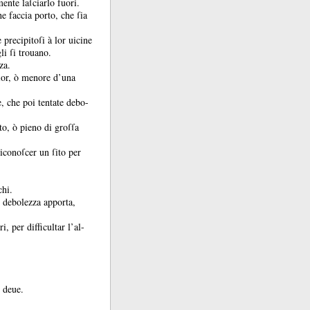
ente laſciarlo fuori.
he faccia porto, che ſia
 precipitoſi à lor uicine
li ſi trouano.
za.
gior, ò menore d’una
e, che poi tentate debo-
tto, ò pieno di groſſa
iconoſcer un ſito per
chi.
 è debolezza apporta,
i, per difficultar l’al-
i deue.