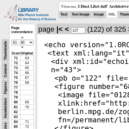
I Dieci Libri dell' Architettv
Vitruvius
,
Text
Text Image
Image
XML
Thumb
page
|<
<
(122)
of 325
Page
concordance
<
<
echo
version
="
1.0R
Thumbnails
>
<
text
xml:lang
="
it
Scan
Original
71
63
<
div
xml:id
="
echoi
72
64
Content
n
="
43
">
73
65
74
66
<
pb
o
="
122
"
file
=
75
67
76
68
Figures
<
figure
number
="
6
77
78
<
image
file
="
012
79
Handwritten
xlink:href
="
http
80
69
81
70
berlin.mpg.de/zo
82
83
fn=/permanent/li
84
71
Notes
</
figure
>
85
72