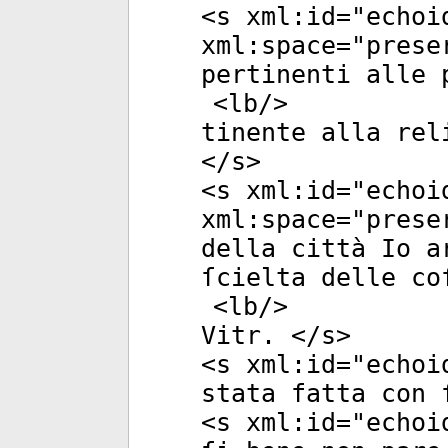
<
s
xml:id
="
echoi
xml:space
="
prese
pertinenti alle 
<
lb
/>
tinente alla rel
</
s
>
<
s
xml:id
="
echoi
xml:space
="
prese
della città Io a
ſcielta delle co
<
lb
/>
Vitr. </
s
>
<
s
xml:id
="
echoi
stata fatta con 
<
s
xml:id
="
echoi