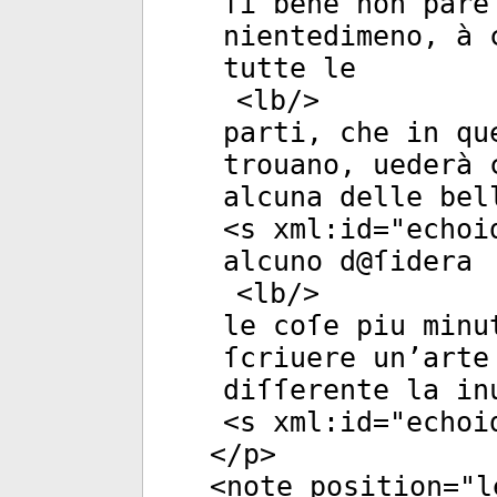
ſi bene non pare
nientedimeno, à 
tutte le
<
lb
/>
parti, che in qu
trouano, uederà 
alcuna delle bel
<
s
xml:id
="
echoi
alcuno d@ſidera
<
lb
/>
le coſe piu minu
ſcriuere un’arte
diſſerente la in
<
s
xml:id
="
echoi
</
p
>
<
note
position
="
l