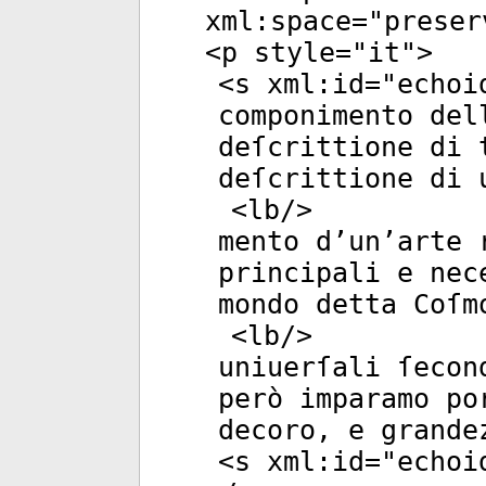
xml:space
="
preser
<
p
style
="
it
">
<
s
xml:id
="
echoi
componimento del
deſcrittione di 
deſcrittione di 
<
lb
/>
mento d’un’arte 
principali e nec
mondo detta Coſm
<
lb
/>
uniuerſali ſecon
però imparamo po
decoro, e grande
<
s
xml:id
="
echoi