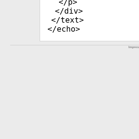
</
p
>
</
div
>
</
text
>
</
echo
>
Impre