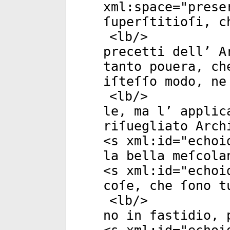
xml:space
="
prese
ſuperſtitioſi, c
<
lb
/>
precetti dell’ A
tanto pouera, ch
iſteſſo modo, ne
<
lb
/>
le, ma l’ applic
riſuegliato Arch
<
s
xml:id
="
echoi
la bella meſcola
<
s
xml:id
="
echoi
coſe, che ſono t
<
lb
/>
no in fastidio, 