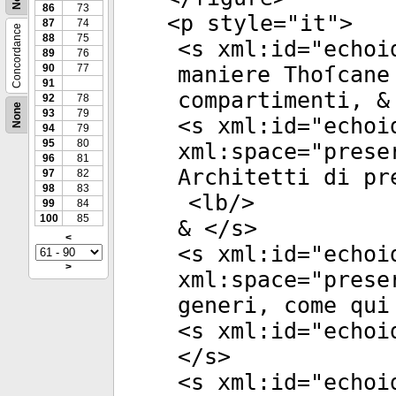
86
73
<
p
style
="
it
">
87
74
Concordance
88
75
<
s
xml:id
="
echoi
89
76
90
77
maniere Thoſcane
91
compartimenti, &
92
78
None
93
79
<
s
xml:id
="
echoi
94
79
95
80
xml:space
="
prese
96
81
Architetti di pr
97
82
98
83
<
lb
/>
99
84
100
85
& </
s
>
<
<
s
xml:id
="
echoi
>
xml:space
="
prese
generi, come qui
<
s
xml:id
="
echoi
</
s
>
<
s
xml:id
="
echoi