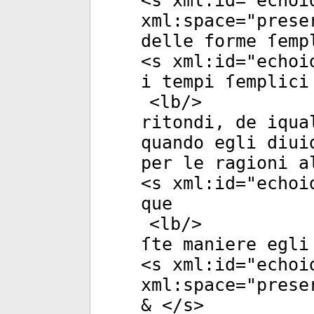
<
s
xml:id
="
echoi
xml:space
="
prese
delle forme ſemp
<
s
xml:id
="
echoi
i tempi ſemplici
<
lb
/>
ritondi, de iqua
quando egli diui
per le ragioni a
<
s
xml:id
="
echoi
que
<
lb
/>
ſte maniere egli
<
s
xml:id
="
echoi
xml:space
="
prese
& </
s
>