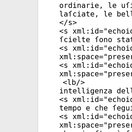
ordinarie, le uſ
laſciate, le bel
</
s
>
<
s
xml:id
="
echoi
ſcielte ſono sta
<
s
xml:id
="
echoi
xml:space
="
prese
<
s
xml:id
="
echoi
xml:space
="
prese
<
lb
/>
intelligenza del
<
s
xml:id
="
echoi
tempo e che ſegu
<
s
xml:id
="
echoi
xml:space
="
prese