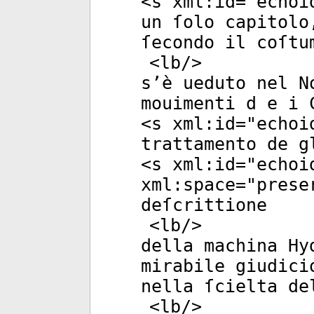
<
s
xml:id
="
echoi
un ſolo capitolo
ſecondo il coſtu
<
lb
/>
s’è ueduto nel N
mouimenti d e i 
<
s
xml:id
="
echoi
trattamento de g
<
s
xml:id
="
echoi
xml:space
="
prese
deſcrittione
<
lb
/>
della machina Hy
mirabile giudici
nella ſcielta de
<
lb
/>