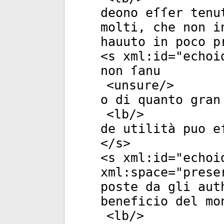
deono eſſer tenu
molti, che non i
hauuto in poco p
<
s
xml:id
="
echoi
non ſanu
<
unsure
/>
o di quanto gran
<
lb
/>
de utilità puo e
</
s
>
<
s
xml:id
="
echoi
xml:space
="
prese
poste da gli aut
beneficio del mo
<
lb
/>