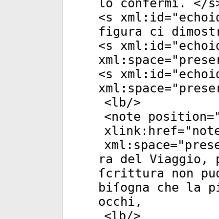
lo confermi. </
s
<
s
xml:id
="
echoi
figura ci dimost
<
s
xml:id
="
echoi
xml:space
="
prese
<
s
xml:id
="
echoi
xml:space
="
prese
<
lb
/>
<
note
position
=
xlink:href
="
not
xml:space
="
pres
ra del Viaggio, 
ſcrittura non pu
biſogna che la p
occhi,
<
lb
/>