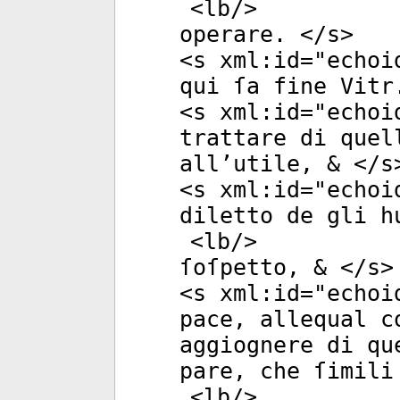
<
lb
/>
operare. </
s
>
<
s
xml:id
="
echoi
qui ſa fine Vitr
<
s
xml:id
="
echoi
trattare di quel
all’utile, & </
s
<
s
xml:id
="
echoi
diletto de gli h
<
lb
/>
ſoſpetto, & </
s
>
<
s
xml:id
="
echoi
pace, allequal c
aggiognere di qu
pare, che ſimili
<
lb
/>