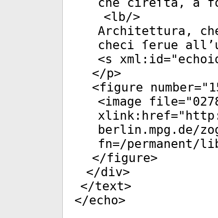
che cireſta, à f
<
lb
/>
Architettura, ch
checi ſerue all’
<
s
xml:id
="
echoi
</
p
>
<
figure
number
="
1
<
image
file
="
027
xlink:href
="
http
berlin.mpg.de/zo
fn=/permanent/li
</
figure
>
</
div
>
</
text
>
</
echo
>