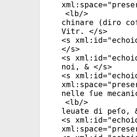
xml:space
="
prese
<
lb
/>
chinare (diro co
Vitr. </
s
>
<
s
xml:id
="
echoi
</
s
>
<
s
xml:id
="
echoi
noi, & </
s
>
<
s
xml:id
="
echoi
xml:space
="
prese
nelle ſue mecani
<
lb
/>
leuate di peſo, 
<
s
xml:id
="
echoi
xml:space
="
prese