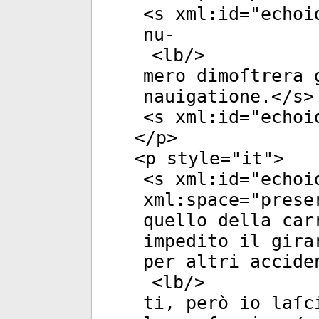
<
s
xml:id
="
echoi
nu-
<
lb
/>
mero dimoſtrera 
nauigatione.</
s
>
<
s
xml:id
="
echoi
</
p
>
<
p
style
="
it
">
<
s
xml:id
="
echoi
xml:space
="
prese
quello della car
impedito il gira
per altri accide
<
lb
/>
ti, però io laſc