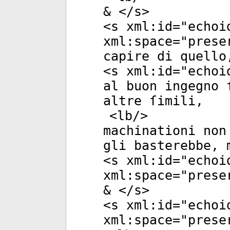
& </
s
>
<
s
xml:id
="
echoi
xml:space
="
prese
capire di quello
<
s
xml:id
="
echoi
al buon ingegno 
altre ſimili,
<
lb
/>
machinationi non
gli basterebbe, 
<
s
xml:id
="
echoi
xml:space
="
prese
& </
s
>
<
s
xml:id
="
echoi
xml:space
="
prese