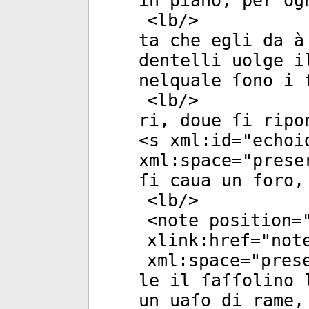
in piano, per og
<
lb
/>
ta che egli da à
dentelli uolge i
nelquale ſono i 
<
lb
/>
ri, doue ſi ripo
<
s
xml:id
="
echoi
xml:space
="
prese
ſi caua un foro,
<
lb
/>
<
note
position
=
xlink:href
="
not
xml:space
="
pres
le il ſaſſolino 
un uaſo di rame,