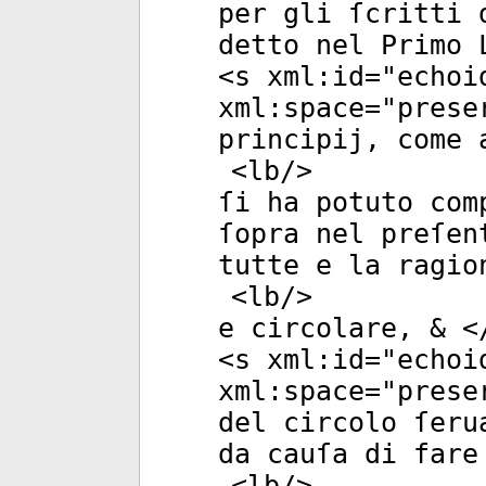
per gli ſcritti 
detto nel Primo 
<
s
xml:id
="
echoi
xml:space
="
prese
principij, come 
<
lb
/>
ſi ha potuto com
ſopra nel preſen
tutte e la ragio
<
lb
/>
e circolare, & <
<
s
xml:id
="
echoi
xml:space
="
prese
del circolo ſeru
da cauſa di fare
<
lb
/>