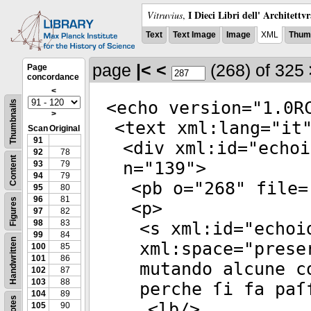
I Dieci Libri dell' Architettv
Vitruvius
,
Text
Text Image
Image
XML
Thumb
page
|<
<
(268)
of 325
Page
concordance
<
<
echo
version
="
1.0R
Thumbnails
>
<
text
xml:lang
="
it
Scan
Original
91
<
div
xml:id
="
echoi
92
78
Content
n
="
139
">
93
79
94
79
<
pb
o
="
268
"
file
=
95
80
96
81
Figures
<
p
>
97
82
98
83
<
s
xml:id
="
echoi
99
84
Handwritten
xml:space
="
prese
100
85
101
86
mutando alcune c
102
87
103
88
perche ſi fa paſ
104
89
Notes
<
lb
/>
105
90