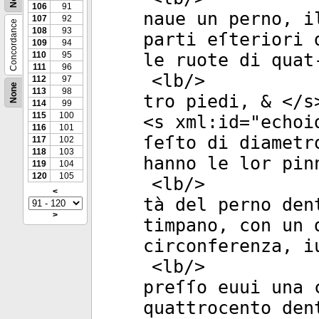
106
91
naue un perno, i
107
92
Concordance
108
93
parti eſteriori 
109
94
110
95
le ruote di quat
111
96
<
lb
/>
112
97
None
113
98
tro piedi, & </
s
114
99
115
100
<
s
xml:id
="
echoi
116
101
ſeſto di diametr
117
102
118
103
hanno le lor pin
119
104
120
105
<
lb
/>
<
tà del perno den
>
timpano, con un 
circonferenza, i
<
lb
/>
preſſo euui una 
quattrocento den