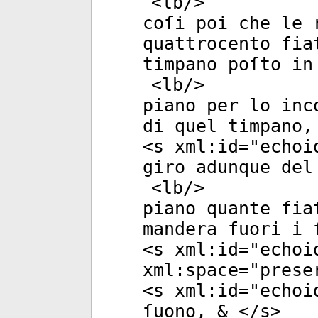
<
lb
/>
coſi poi che le 
quattrocento fia
timpano poſto in
<
lb
/>
piano per lo inc
di quel timpano,
<
s
xml:id
="
echoi
giro adunque del
<
lb
/>
piano quante fia
mandera fuori i 
<
s
xml:id
="
echoi
xml:space
="
prese
<
s
xml:id
="
echoi
ſuono, & </
s
>