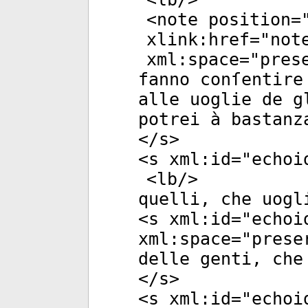
<
note
position
=
xlink:href
="
not
xml:space
="
pres
fanno conſentire
alle uoglie de g
potrei à bastanz
</
s
>
<
s
xml:id
="
echoi
<
lb
/>
quelli, che uogl
<
s
xml:id
="
echoi
xml:space
="
prese
delle genti, che
</
s
>
<
s
xml:id
="
echoi