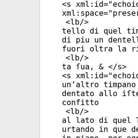
<
s
xml:id
="
echoi
xml:space
="
prese
<
lb
/>
tello di quel ti
di piu un dentel
fuori oltra la r
<
lb
/>
ta ſua, & </
s
>
<
s
xml:id
="
echoi
un’altro timpano
dentato allo iſt
confitto
<
lb
/>
al lato di quel 
urtando in que d