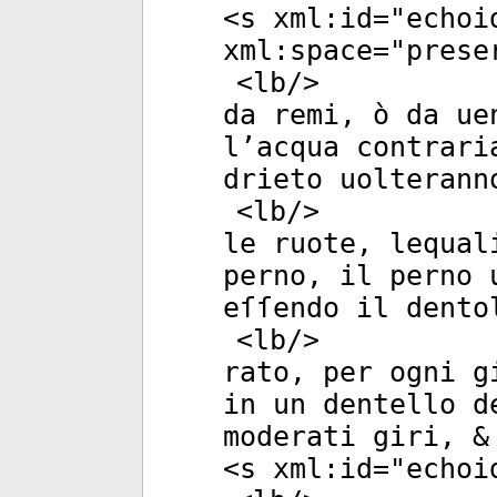
<
s
xml:id
="
echoi
xml:space
="
prese
<
lb
/>
da remi, ò da ue
l’acqua contrari
drieto uolterann
<
lb
/>
le ruote, lequal
perno, il perno 
eſſendo il dento
<
lb
/>
rato, per ogni g
in un dentello d
moderati giri, &
<
s
xml:id
="
echoi