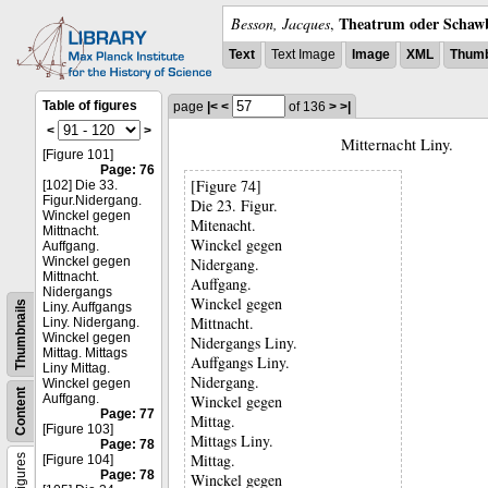
Theatrum oder Schawb
Besson, Jacques
,
Text
Text Image
Image
XML
Thumb
Table of figures
page
|<
<
of 136
>
>|
<
>
Mitternacht Liny.
[Figure 101]
Page: 76
[Figure 74]
[102] Die 33.
Figur.Nidergang.
Die 23. Figur.
Winckel gegen
Mitenacht.
Mittnacht.
Winckel gegen
Auffgang.
Winckel gegen
Nidergang.
Mittnacht.
Auffgang.
Nidergangs
Winckel gegen
Thumbnails
Liny. Auffgangs
Mittnacht.
Liny. Nidergang.
Winckel gegen
Nidergangs Liny.
Mittag. Mittags
Auffgangs Liny.
Liny Mittag.
Nidergang.
Winckel gegen
Content
Auffgang.
Winckel gegen
Page: 77
Mittag.
[Figure 103]
Mittags Liny.
Page: 78
Mittag.
Figures
[Figure 104]
Page: 78
Winckel gegen