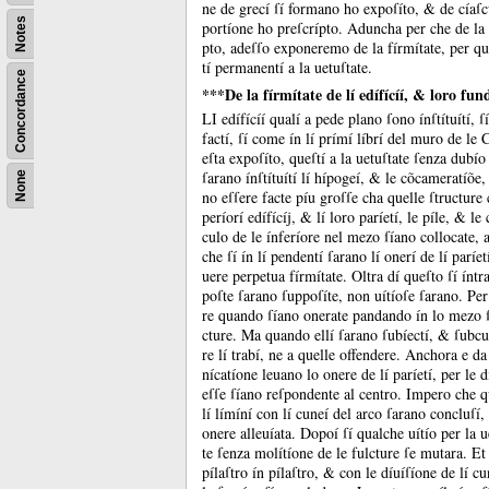
ne de grecí ſí formano ho expoſíto, &
de cíaſ
Notes
portíone ho preſcrípto.
Aduncha per che de la
pto, adeſſo exponeremo de la fírmítate, per qu
tí permanentí a la uetuſtate.
Concordance
***De la fírmítate de lí edífícíí, & loro fu
LI edífícíí qualí a pede plano ſono ínſtítuítí, 
factí, ſí come ín lí prímí líbrí del muro de le
eſta expoſíto, queſtí a la uetuſtate ſenza dubí
ſarano ínſtítuítí lí hípogeí, &
le cõcameratíõe, 
None
no eſſere facte píu groſſe cha quelle ſtructure 
períorí edífícíj, &
lí loro paríetí, le píle, &
le
culo de le ínferíore nel mezo ſíano collocate,
che ſí ín lí pendentí ſarano lí onerí de lí parí
uere perpetua fírmítate.
Oltra dí queſto ſí íntr
poſte ſarano ſuppoſíte, non uítíoſe ſarano.
Per
re quando ſíano onerate pandando ín lo mezo ſp
cture.
Ma quando ellí ſarano ſubíectí, &
ſubcu
re lí trabí, ne a quelle offendere.
Anchora e da 
nícatíone leuano lo onere de lí paríetí, per le 
eſſe ſíano reſpondente al centro.
Impero che qu
lí límíní con lí cuneí del arco ſarano concluſ
onere alleuíata.
Dopoí ſí qualche uítío per la 
te ſenza molítíone de le fulcture ſe mutara.
Et
pílaſtro ín pílaſtro, &
con le díuíſíone de lí c