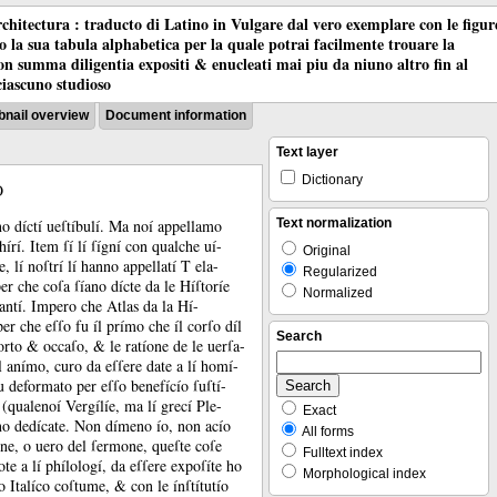
chitectura : traducto di Latino in Vulgare dal vero exemplare con le figur
co la sua tabula alphabetica per la quale potrai facilmente trouare la
 con summa diligentia expositi & enucleati mai piu da niuno altro fin al
ciascuno studioso
nail overview
Document information
Text layer
Dictionary
O
no díctí ueſtíbulí.
Ma noí appellamo
Text normalization
hírí.
Item ſí lí ſígní con qualche uí-
Original
, lí noſtrí lí hanno appellatí T ela-
Regularized
er che coſa ſíano dícte da le Híſtoríe
Normalized
antí.
Impero che Atlas da la Hí-
er che eſſo fu íl prímo che íl corſo díl
Search
o orto &
occaſo, &
le ratíone de le uerſa-
l anímo, curo da eſſere date a lí homí-
fu deformato per eſſo benefícío ſuſtí-
s (qualenoí Vergílíe, ma lí grecí Ple-
Exact
no dedícate.
Non dímeno ío, non acío
All forms
ne, o uero del ſermone, queſte coſe
Fulltext index
te a lí phílologí, da eſſere expoſíte ho
Morphological index
lo Italíco coſtume, &
con le ínſtítutío