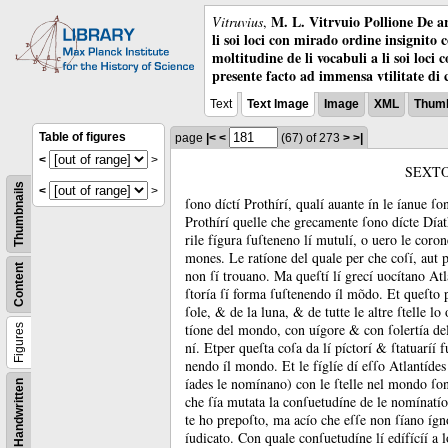
M. L. Vitrvuio Pollione De ar
Vitruvius
,
li soi loci con mirado ordine insignito 
moltitudine de li vocabuli a li soi loci
presente facto ad immensa vtilitate di 
Text
Text Image
Image
XML
Thumb
Table of figures
page
|<
<
(67)
of 273
>
>|
<
>
SEXT
Thumbnails
<
>
ſono díctí Prothírí, qualí auante ín le íanue ſo
Prothírí quelle che grecamente ſono dícte Díat
rile fígura ſuſteneno lí mutulí, o uero le corone
mones.
Le ratíone del quale per che coſí, aut p
Content
non ſí trouano.
Ma queſtí lí grecí uocítano Atl
ſtoría ſí forma ſuſtenendo íl mõdo.
Et queſto p
ſole, &
de la luna, &
de tutte le altre ſtelle l
tíone del mondo, con uígore &
con ſolertía de
Figures
ní.
Etper queſta coſa da lí píctorí &
ſtatuaríí 
nendo íl mondo.
Et le fíglíe dí eſſo Atlantíde
íades le nomínano) con le ſtelle nel mondo ſo
Handwritten
che ſía mutata la conſuetudíne de le nomínatío
te ho prepoſto, ma acío che eſſe non ſíano ígno
íudicato.
Con quale conſuetudíne lí edífícíí a 