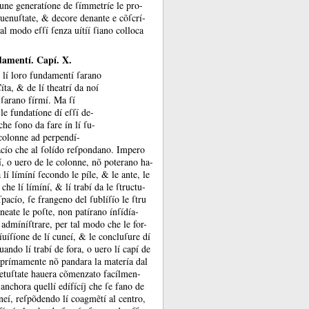
cune generatíone de ſímmetríe le pro-
 uenuſtate, &
decore denante e cõſcrí-
al modo eſſí ſenza uítíí ſiano colloca
ndamentí. Capí. X.
ſí lí loro fundamentí ſarano
 Cíta, &
de lí theatrí da noí
o ſarano fírmí.
Ma ſí
le fundatíone dí eſſí de-
che ſono da fare ín lí ſu-
 colonne ad perpendí-
 acío che al ſolído reſpondano.
Impero
etí, o uero de le colonne, nõ poterano ha-
a lí límíní ſecondo le píle, &
le ante, le
 che lí límíní, &
lí trabí da le ſtructu-
acío, ſe frangeno del ſublíſío le ſtru
neate le poſte, non patírano ínſídía-
admíníſtrare, per tal modo che le for-
díuíſíone de lí cuneí, &
le concluſure dí
ando lí trabí de fora, o uero lí capí de
í, prímamente nõ pandara la matería dal
uetuſtate hauera cõmenzato facílmen-
 anchora quellí edífícíj che ſe fano de
uneí, reſpõdendo lí coagmẽtí al centro,