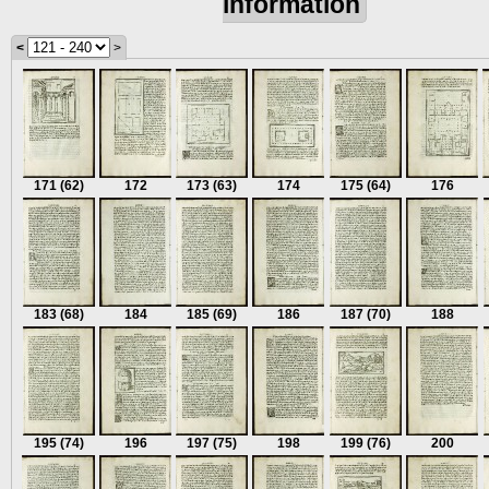
information
<
>
171
(62)
172
173
(63)
174
175
(64)
176
183
(68)
184
185
(69)
186
187
(70)
188
195
(74)
196
197
(75)
198
199
(76)
200