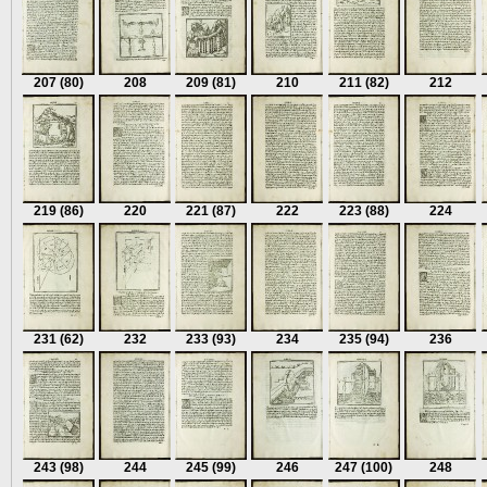
207
(80)
208
209
(81)
210
211
(82)
212
219
(86)
220
221
(87)
222
223
(88)
224
231
(62)
232
233
(93)
234
235
(94)
236
243
(98)
244
245
(99)
246
247
(100)
248