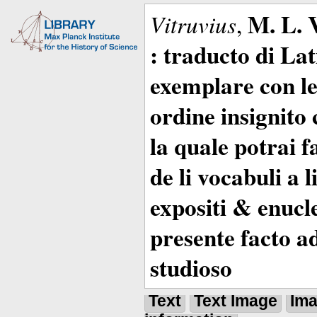
M. L. 
Vitruvius
,
: traducto di La
exemplare con le 
ordine insignito 
la quale potrai 
de li vocabuli a 
expositi & enucle
presente facto a
studioso
Text
Text Image
Im