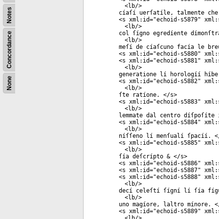
<
lb
/>
Notes
cíaſí uerſatíle, talmente che
<
s
xml:id
="
echoid-s5879
"
xml:
<
lb
/>
col ſígno egredíente dímonſtr
Concordance
<
lb
/>
meſí de cíaſcuno facía le bre
<
s
xml:id
="
echoid-s5880
"
xml:
<
s
xml:id
="
echoid-s5881
"
xml:
<
lb
/>
generatione lí horologíí híbe
None
<
s
xml:id
="
echoid-s5882
"
xml:
<
lb
/>
ſte ratíone. </
s
>
<
s
xml:id
="
echoid-s5883
"
xml:
<
lb
/>
lemmate dal centro díſpoſíte 
<
s
xml:id
="
echoid-s5884
"
xml:
<
lb
/>
níſſeno lí menſualí ſpacíí. <
<
s
xml:id
="
echoid-s5885
"
xml:
<
lb
/>
ſía deſcrípto & </
s
>
<
s
xml:id
="
echoid-s5886
"
xml:
<
s
xml:id
="
echoid-s5887
"
xml:
<
s
xml:id
="
echoid-s5888
"
xml:
<
lb
/>
decí celeſtí ſígní lí ſía fíg
<
lb
/>
uno magíore, laltro mínore. <
<
s
xml:id
="
echoid-s5889
"
xml:
<
lb
/>