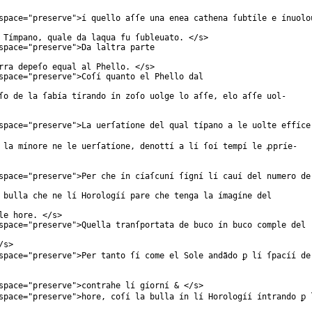
space
="
preserve
">í quello aſſe una enea cathena ſubtíle e ínuolo
 Tímpano, quale da laqua fu ſubleuato. </
s
>
space
="
preserve
">Da laltra parte
rra depeſo equal al Phello. </
s
>
space
="
preserve
">Coſí quanto el Phello dal
ſo de la ſabía tírando ín zoſo uolge lo aſſe, elo aſſe uol-
space
="
preserve
">La uerſatíone del qual típano a le uolte effíce
 la mínore ne le uerſatíone, denottí a lí ſoí tempí le ꝓpríe-
space
="
preserve
">Per che ín cíaſcuní ſígní lí cauí del numero de
 bulla che ne lí Horologíí pare che tenga la ímagíne del
le hore. </
s
>
space
="
preserve
">Quella tranſportata de buco ín buco comple del
/
s
>
space
="
preserve
">Per tanto ſí come el Sole andãdo ꝑ lí ſpacíí de
space
="
preserve
">contrahe lí gíorní & </
s
>
space
="
preserve
">hore, coſí la bulla ín lí Horologíí íntrando ꝑ 