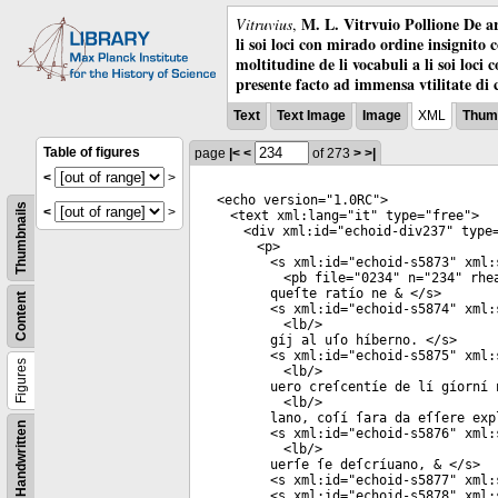
M. L. Vitrvuio Pollione De ar
Vitruvius
,
li soi loci con mirado ordine insignito 
moltitudine de li vocabuli a li soi loci
presente facto ad immensa vtilitate di 
Text
Text Image
Image
XML
Thumb
Table of figures
page
|<
<
of 273
>
>|
<
>
<
echo
version
="
1.0RC
">
Thumbnails
<
>
<
text
xml:lang
="
it
"
type
="
free
">
<
div
xml:id
="
echoid-div237
"
type
<
p
>
<
s
xml:id
="
echoid-s5873
"
xml:
<
pb
file
="
0234
"
n
="
234
"
rhe
queſte ratío ne & </
s
>
Content
<
s
xml:id
="
echoid-s5874
"
xml:
<
lb
/>
gíj al uſo híberno. </
s
>
<
s
xml:id
="
echoid-s5875
"
xml:
Figures
<
lb
/>
uero creſcentíe de lí gíorní 
<
lb
/>
lano, coſí ſara da eſſere exp
Handwritten
<
s
xml:id
="
echoid-s5876
"
xml:
<
lb
/>
uerſe ſe deſcríuano, & </
s
>
<
s
xml:id
="
echoid-s5877
"
xml:
<
s
xml:id
="
echoid-s5878
"
xml: