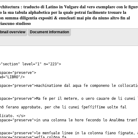
chitectura : traducto di Latino in Vulgare dal vero exemplare con le figur
co la sua tabula alphabetica per la quale potrai facilmente trouare la
 con summa diligentia expositi & enucleati mai piu da niuno altro fin al
ciascuno studioso
nail overview
Document information
="
section
"
level
="
1
"
n
="
223
">
space
="
preserve
">
ad
="
LIBRO
"/>
space
="
preserve
">machínatíone dal aqua ſe componeno le collocatí
space
="
preserve
">Ma ſe per íl metere, o uero cauare de lí cuneí 
nõ ſerano approbate, per che lí cuneí ſpeſſíſſíme uolte fal
lícato. </
s
>
space
="
preserve
">ín una colonna le hore ſecondo lo Analẽma tranſ
space
="
preserve
">le menſuale línee ín la colonna ſíano ſígnate, 
space
="
preserve
">eſſa colõna fa