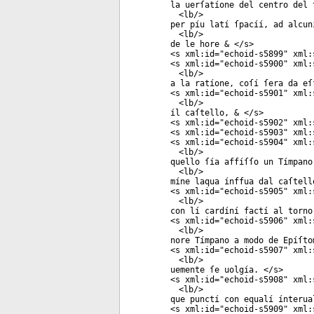
la uerſatíone del centro del 
<
lb
/>
per píu latí ſpacíí, ad alcun
<
lb
/>
de le hore & </
s
>
<
s
xml:id
="
echoid-s5899
"
xml:
<
s
xml:id
="
echoid-s5900
"
xml:
<
lb
/>
a la ratíone, coſí ſera da eſ
<
s
xml:id
="
echoid-s5901
"
xml:
<
lb
/>
íl caſtello, & </
s
>
<
s
xml:id
="
echoid-s5902
"
xml:
<
s
xml:id
="
echoid-s5903
"
xml:
<
s
xml:id
="
echoid-s5904
"
xml:
<
lb
/>
quello ſía affíſſo un Tímpano
<
lb
/>
míne laqua ínffua dal caſtell
<
s
xml:id
="
echoid-s5905
"
xml:
<
lb
/>
con lí cardíní factí al torno
<
s
xml:id
="
echoid-s5906
"
xml:
<
lb
/>
nore Tímpano a modo de Epíſto
<
s
xml:id
="
echoid-s5907
"
xml:
<
lb
/>
uemente ſe uolgía. </
s
>
<
s
xml:id
="
echoid-s5908
"
xml:
<
lb
/>
que punctí con equalí ínterua
<
s
xml:id
="
echoid-s5909
"
xml: