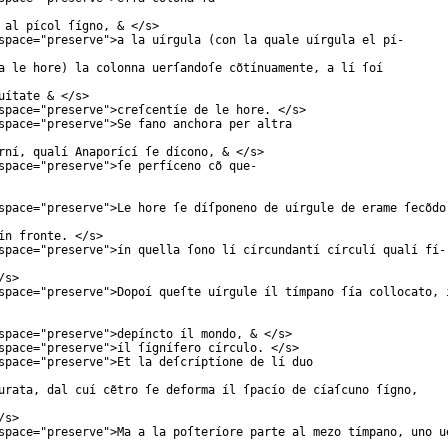
 al pícol ſígno, & </
s
>
space
="
preserve
">a la uírgula (con la quale uírgula el pí-
a le hore) la colonna uerſandoſe cõtínuamente, a lí ſoí
uítate & </
s
>
space
="
preserve
">creſcentíe de le hore. </
s
>
space
="
preserve
">Se fano anchora per altra
rní, qualí Anaporící ſe dícono, & </
s
>
space
="
preserve
">ſe perfíceno cõ que-
space
="
preserve
">Le hore ſe díſponeno de uírgule de erame ſecõdo
ín fronte. </
s
>
space
="
preserve
">ín quella ſono lí círcundantí círculí qualí fí-
/
s
>
space
="
preserve
">Dopoí queſte uírgule íl tímpano ſía collocato, 
space
="
preserve
">depíncto íl mondo, & </
s
>
space
="
preserve
">íl ſígnífero círculo. </
s
>
space
="
preserve
">Et la deſcríptíone de lí duo
urata, dal cuí cẽtro ſe deforma íl ſpacío de cíaſcuno ſígno,
/
s
>
space
="
preserve
">Ma a la poſteríore parte al mezo tímpano, uno u