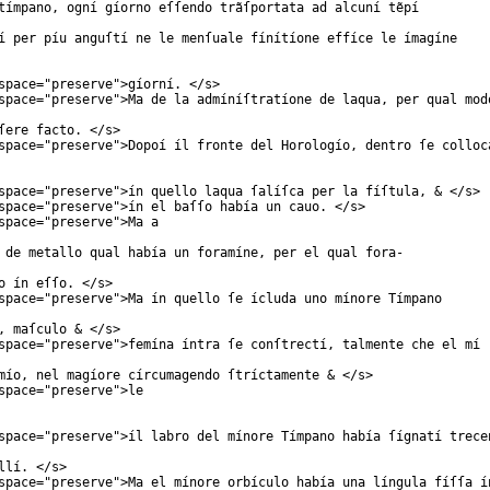
tímpano, ogní gíorno eſſendo trãſportata ad alcuní tẽpí
í per píu anguſtí ne le menſuale fínítíone effíce le ímagíne
space
="
preserve
">gíorní. </
s
>
space
="
preserve
">Ma de la admíníſtratíone de laqua, per qual mod
ſere facto. </
s
>
space
="
preserve
">Dopoí íl fronte del Horologío, dentro ſe colloc
space
="
preserve
">ín quello laqua ſalíſca per la fíſtula, & </
s
>
space
="
preserve
">ín el baſſo había un cauo. </
s
>
space
="
preserve
">Ma a
 de metallo qual había un foramíne, per el qual fora-
o ín eſſo. </
s
>
space
="
preserve
">Ma ín quello ſe ícluda uno mínore Tímpano
, maſculo & </
s
>
space
="
preserve
">femína íntra ſe conſtrectí, talmente che el mí
mío, nel magíore círcumagendo ſtríctamente & </
s
>
space
="
preserve
">le
space
="
preserve
">íl labro del mínore Tímpano había ſígnatí trece
llí. </
s
>
space
="
preserve
">Ma el mínore orbículo había una língula fíſſa í