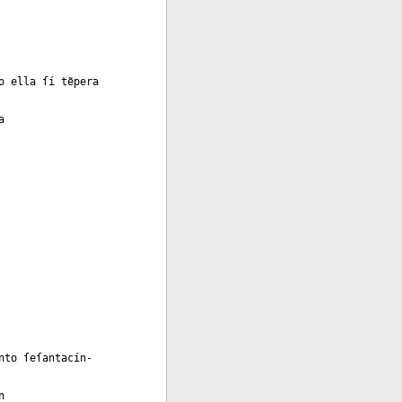
o ella ſí tẽpera
a
nto ſeſantacín-
n