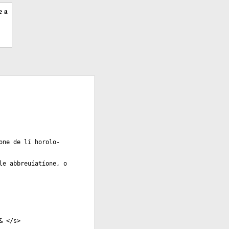
e a
one de lí horolo-
le abbreuíatíone, o
& </
s
>