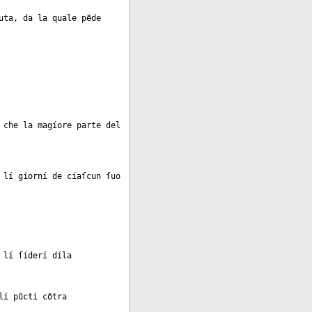
uta, da la quale pẽde
 che la magíore parte del
 lí gíorní de cíaſcun ſuo
 lí ſíderí díla
lí pũctí cõtra