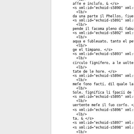
aſſe e íncluſo, & </
s
>
<
s
xml:id
="
echoid-s5890
"
xml:
<
lb
/>
da una parte íl Phellos, ſiue
<
s
xml:id
="
echoid-s5891
"
xml:
<
lb
/>
pende íl ſacoma pleno dí ſabu
<
s
xml:id
="
echoid-s5892
"
xml:
<
lb
/>
aqua e ſubleuato, tanto el pe
<
lb
/>
ge el tímpano. </
s
>
<
s
xml:id
="
echoid-s5893
"
xml:
<
lb
/>
círculo ſígnífero, a le uolte
<
lb
/>
tate de le hore. </
s
>
<
s
xml:id
="
echoid-s5894
"
xml:
<
lb
/>
meſe ſono factí, díl quale la
<
lb
/>
Sole, ſígnífíca lí ſpacíí de 
<
s
xml:id
="
echoid-s5895
"
xml:
<
lb
/>
uertente meſe íl ſuo corſo. <
<
s
xml:id
="
echoid-s5896
"
xml:
<
lb
/>
ta, & </
s
>
<
s
xml:id
="
echoid-s5897
"
xml:
<
s
xml:id
="
echoid-s5898
"
xml:
<
lb
/>