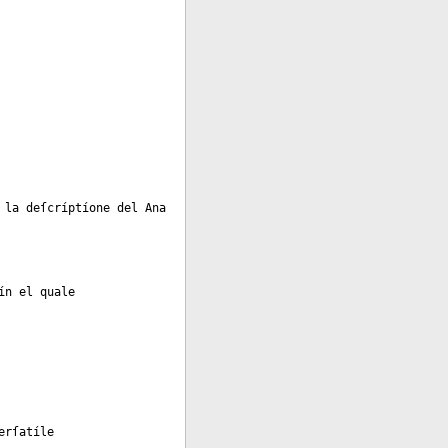
 la deſcríptíone del Ana
ín el quale
erſatíle