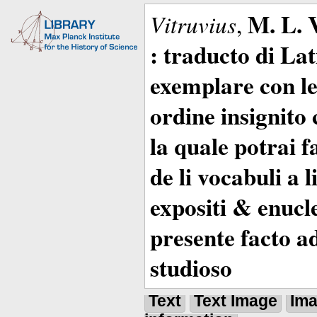
M. L. 
Vitruvius
,
: traducto di La
exemplare con le 
ordine insignito 
la quale potrai 
de li vocabuli a 
expositi & enucle
presente facto a
studioso
Text
Text Image
Im