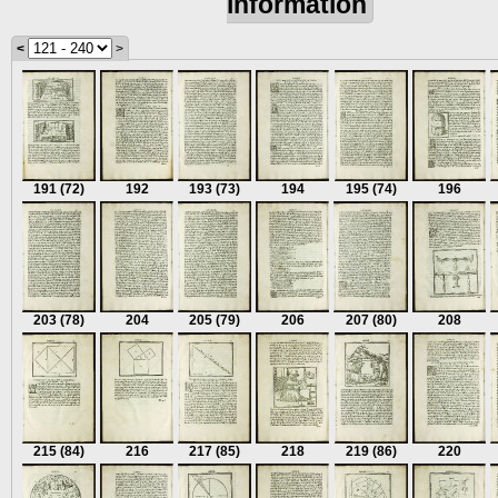
information
<
>
191
(72)
192
193
(73)
194
195
(74)
196
203
(78)
204
205
(79)
206
207
(80)
208
215
(84)
216
217
(85)
218
219
(86)
220