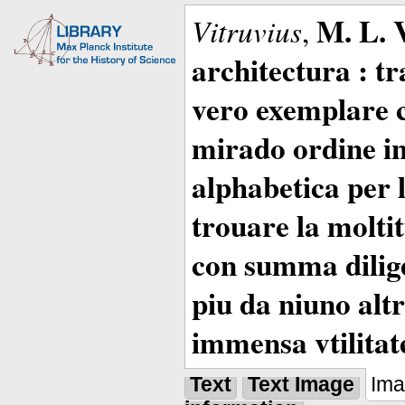
M. L. 
Vitruvius
,
architectura : t
vero exemplare co
mirado ordine in
alphabetica per 
trouare la moltitu
con summa dilige
piu da niuno altr
immensa vtilitat
Text
Text Image
Im