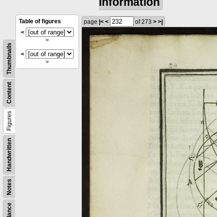
information
Table of figures
page
|<
<
of 273
>
>|
<
>
Thumbnails
<
>
Content
Figures
Handwritten
Notes