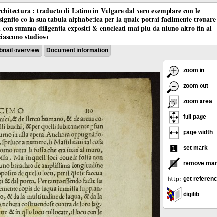
chitectura : traducto di Latino in Vulgare dal vero exemplare con le
nsignito co la sua tabula alphabetica per la quale potrai facilmente trouare
oci con summa diligentia expositi & enucleati mai piu da niuno altro fin al
ciascuno studioso
nail overview
Document information
zoom in
zoom out
zoom area
full page
page width
set mark
remove mar
get referen
digilib