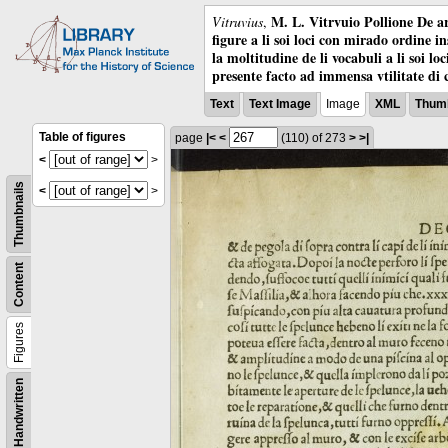
M. L. Vitrvuio Pollione De ar
Vitruvius
,
figure a li soi loci con mirado ordine i
la moltitudine de li vocabuli a li soi l
presente facto ad immensa vtilitate di 
Text
Text Image
Image
XML
Thumb
Table of figures
page
|<
<
(110)
of 273
>
>|
<
>
Thumbnails
<
>
Content
Figures
Handwritten