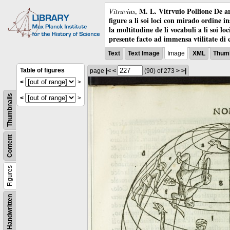
M. L. Vitrvuio Pollione De ar
Vitruvius
,
figure a li soi loci con mirado ordine i
la moltitudine de li vocabuli a li soi l
presente facto ad immensa vtilitate di 
Text
Text Image
Image
XML
Thumb
Table of figures
page
|<
<
(90)
of 273
>
>|
<
>
Thumbnails
<
>
Content
Figures
Handwritten