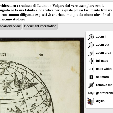
chitectura : traducto di Latino in Vulgare dal vero exemplare con le
nsignito co la sua tabula alphabetica per la quale potrai facilmente trouare
oci con summa diligentia expositi & enucleati mai piu da niuno altro fin al
ciascuno studioso
nail overview
Document information
zoom in
zoom out
zoom area
full page
page width
set mark
remove ma
get referen
digilib