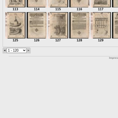
113
114
115
116
117
125
126
127
128
129
<
>
Impre