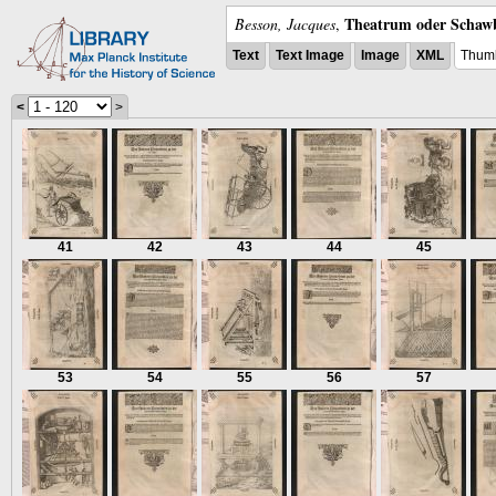
Theatrum oder Schawb
Besson, Jacques
,
Text
Text Image
Image
XML
Thumb
<
>
41
42
43
44
45
53
54
55
56
57