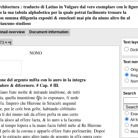
chitectura : traducto di Latino in Vulgare dal vero exemplare con le figur
co la sua tabula alphabetica per la quale potrai facilmente trouare la
 con summa diligentia expositi & enucleati mai piu da niuno altro fin al
ciascuno studioso
nail overview
Document information
Text lay
273
>
>|
Dict
NONO
Text nor
Orig
Regu
ne del argento míſta con lo auro ín la íntegra
Norm
dere & díſcernere. # Cap. # III.
íano ſtate molte &
mírande ínuẽtíone, de tuttí
Search
ía, quella ínuentíone ꝗ̃le ío exponaro, ſí uede
ſſa.
Impero che Híerone ín Síracuſe augumẽ
te, per le coſe bon geſte, habíando cõſtítuíto
 lí deí ímmo talí da eſſere poſta in uno certo
Exac
 la aloco ad eſſere ſacta, &
lo auro a la ſacoma
All 
 al tempo lopera a la mano facta ſubtíl mẽte al Re Híerone
Fullt
l peſo de la corona e apparſo eſſere ſtato perſeuerãte.
Dopoí
Morp
r lo extracto auro altro tanto de argento ín eſſa opera coro-