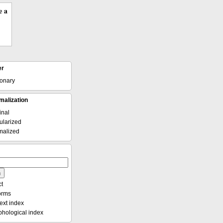
e a
er
ionary
malization
inal
larized
alized
t
forms
ext index
hological index