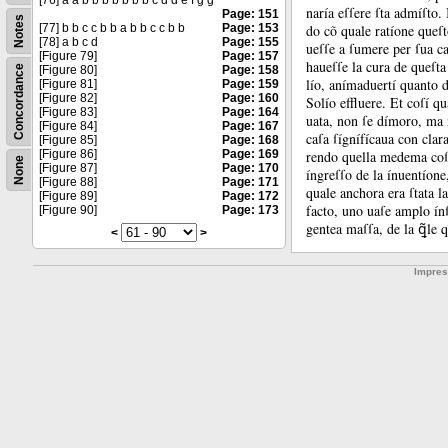
[76] a a b b b b b b b c d d e f g g
naría eſſere ſta admíſto.
Page: 151
Notes
do cõ quale ratíone queſ
[77] b b c c b b a b b c c b b
Page: 153
[78] a b c d
Page: 155
ueſſe a ſumere per ſua ca
[Figure 79]
Page: 157
haueſſe la cura de queſta
Concordance
[Figure 80]
Page: 158
lío, anímaduertí quanto d
[Figure 81]
Page: 159
[Figure 82]
Page: 160
Solío effluere.
Et coſí qu
[Figure 83]
Page: 164
uata, non ſe dímoro, ma 
[Figure 84]
Page: 167
caſa ſígnífícaua con clar
[Figure 85]
Page: 168
rendo quella medema c
[Figure 86]
Page: 169
None
[Figure 87]
Page: 170
íngreſſo de la ínuentíone
[Figure 88]
Page: 171
quale anchora era ſtata l
[Figure 89]
Page: 172
facto, uno uaſe amplo ínſ
[Figure 90]
Page: 173
gentea maſſa, de la ꝗ̃le q
<
>
Impre