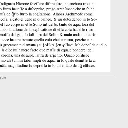
Indígnato Híerone ſe eſſere díſprecíato, ne anchora trouan-
to furto haueſſe a díſcopríre, prego Archímede che ín ſe ha
uſa de ꝗ̃ſto furto la cogítatione.
Alhora Archímede come
 coſa, a caſo el uene ín o balneo, &
íuí deſcẽdendo ín lo So-
el ſuo corpo ín eſſo Solío ínſídeſſe, tanto de aqua fora del
ando laratíone de la explícatíone dí eſſa coſa haueſſe rítro-
moſſo dal gaudío ſali fora del Solío, &
nudo andando uerſo
a uoce hauere trouato quella coſa chel cercaua, perche cur-
oſa grecamente clamaua {eu}ρΗκα {eu}ρΗκα.
Ma dopoí da quello
, ſí díce luí hauere facto due maſſe dí equale pondere, del
a corona, una de auro, laltra de argento.
Quãdo coſíhebe
íno alí ſummí labrí ímplí de aqua, ín lo quale demíſſe la ar
uãta magnitudíne fu depreſſa ín lo uaſe, tãto de aꝗ̃ effluxe.
ssum