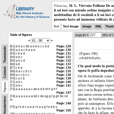
M. L. Vitrvuio Pollione De ar
Vitruvius
,
li soi loci con mirado ordine insignito 
moltitudine de li vocabuli a li soi loci
presente facto ad immensa vtilitate di 
Text
Text Image
Image
XML
Thumb
Table of figures
page
|<
<
(85)
of 
<
>
[61] d b a c bb a d d a c c d d
Page: 129
Thumbnails
[62] a a a c b a a a
Page: 130
[Figure 106]
[63] c b e d
Page: 131
[64] a b c
Page: 131
e@d@b@a@c
[65] a b c d
Page: 132
[66] a b
Page: 133
Cin qual modo la portío
[67] c b a
Page: 134
Content
opera ſe poſſa deprehen
[68] d a c c b c c
Page: 135
[69] a c c b c c
Page: 138
OA dí Archímede come ſ
[70] c a c b
Page: 139
anchora cõ ínfíníta ſolert
[71] a b c
Page: 140
Figures
eſſere ſtata troppo expre
[72] a b c
Page: 141
tato con la Regía poteſta
[73] a a a a a a c ab e d b ef h g h f
Page: 147
una aurea corona uotíua a
[74] a a a a a a a bd c de eg g f g gh hk i kl
Handwritten
phano, de ſmíſurato p̃tío
m
peſo al redemptore.
Eſſo
Page: 148
[75] g f e d c a a a i h a a g f e d b s
approbo, &
a la ſacoma í
Page: 150
che fu facto lo aſſazo, pe