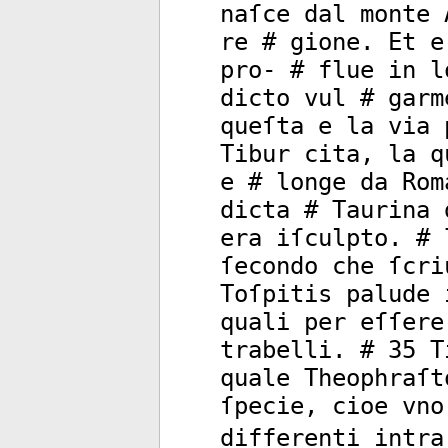
naſce dal monte 
re # gione. Et e
pro- # flue in l
dicto vul # garm
queſta e la via 
Tibur cita, la q
e # longe da Rom
dicta # Taurina 
era iſculpto. # 
ſecondo che ſcri
Toſpitis palude 
quali per eſſere
trabelli. # 35 T
quale Theophraſt
ſpecie, cioe vno
differenti intra