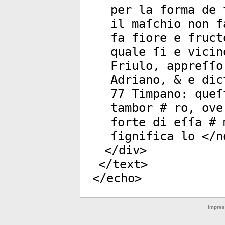
per la forma de 
il maſchio non f
fa fiore e fruct
quale ſi e vicin
Friulo, appreſſo
Adriano, & e dic
77 Timpano: queſ
tambor # ro, ove
forte di eſſa # 
ſignifica lo </
n
</
div
>
</
text
>
</
echo
>
Impre