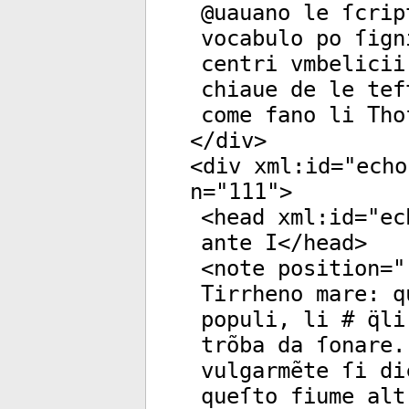
@uauano le ſcrip
vocabulo po ſign
centri vmbelicii
chiaue de le tef
come fano li Tho
</
div
>
<
div
xml:id
="
echo
n
="
111
">
<
head
xml:id
="
ec
ante I</
head
>
<
note
position
="
Tirrheno mare: q
populi, li # q̈l
trõba da ſonare. 
vulgarmẽte ſi di
queſto fiume alt