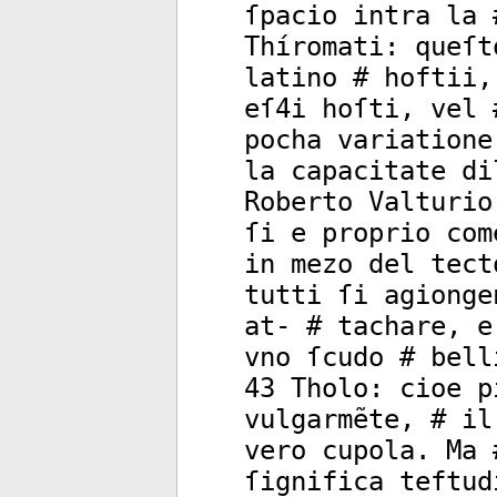
ſpacio intra la 
Thíromati: queſt
latino # hoftii,
eſ4i hoſti, vel 
pocha variatione
la capacitate di
Roberto Valturio
ſi e proprio com
in mezo del tect
tutti ſi agionge
at- # tachare, e
vno ſcudo # bell
43 Tholo: cioe p
vulgarmẽte, # il
vero cupola. Ma 
ſignifica teftud