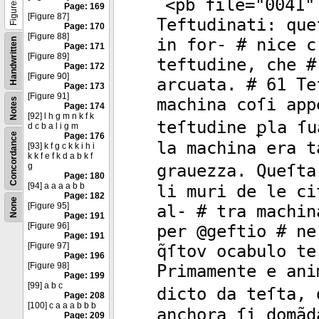
<
pb
file
="
0041
"
Figures
Page: 169
[Figure 87]
Teftudinati: que
Page: 170
[Figure 88]
in for- # nice c
Handwritten
Page: 171
[Figure 89]
teftudine, che #
Page: 172
[Figure 90]
arcuata. # 61 Te
Page: 173
[Figure 91]
machina coſi app
Notes
Page: 174
[92] l h g m n k f k
teſtudine ꝑla ſu
d c b a l i g m
Concordance
Page: 176
la machina era t
[93] k f g c k k i h i
k k f e f k d a b k f
g
grauezza. Queſta
Page: 180
[94] a a a a b b
li muri de le ci
Page: 182
None
[Figure 95]
al- # tra machin
Page: 191
[Figure 96]
per @geftio # ne
Page: 191
[Figure 97]
q̃ſtov ocabulo t
Page: 196
[Figure 98]
Primamente e ani
Page: 199
[99] a b c
dicto da teſta, 
Page: 208
[100] c a a a b b b
anchora ſi domãd
Page: 209