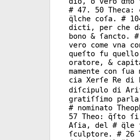
dio, o vero ἀπὸ 
# 47. 50 Theca: 
q̈lche coſa. # 1
dicti, per che d
bono & ſancto. #
vero come vna co
queſto fu quello
oratore, & capit
mamente con ſua 
cia Xerſe Re di 
diſcipulo di Ari
gratiſſimo parla
# nominato Theop
57 Theo: q̃ſto ſ
Aſia, del # q̈le
ſculptore. # 26 