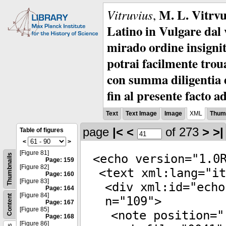
M. L. Vitrvu
Vitruvius
,
Latino in Vulgare dal v
mirado ordine insignit
potrai facilmente troua
con summa diligentia e
fin al presente facto a
Text
Text Image
Image
XML
Thumb
page
|<
<
of 273
>
>|
Table of figures
<
>
[Figure 81]
<
echo
version
="
1.0
Thumbnails
Page: 159
[Figure 82]
<
text
xml:lang
="
it
Page: 160
[Figure 83]
<
div
xml:id
="
echo
Page: 164
[Figure 84]
Content
n
="
109
">
Page: 167
[Figure 85]
<
note
position
="
Page: 168
[Figure 86]