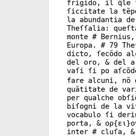
frigido, il q̈le
ſiccitate la tẽp
la abundantia de
Theſſalia: queſt
monte # Bernius,
Europa. # 79 The
dicto, ſecõdo al
del oro, & del a
vaſi ſi po aſcõd
fare alcuni, nõ 
quãtitate de var
per qualche obſi
biſogni de la vi
vocabulo ſi deri
porta, & ορ{ει}ο
inter # cluſa, &