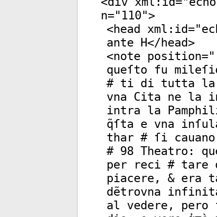
<
div
xml:id
="
echo
n
="
110
">
<
head
xml:id
="
ec
ante H</
head
>
<
note
position
="
queſto fu mileſi
# ti di tutta la
vna Cita ne la i
intra la Pamphil
q̃ſta e vna inſu
thar # ſi cauano
# 98 Theatro: qu
per reci # tare 
piacere, & era t
dẽtrovna infinit
al vedere, pero 