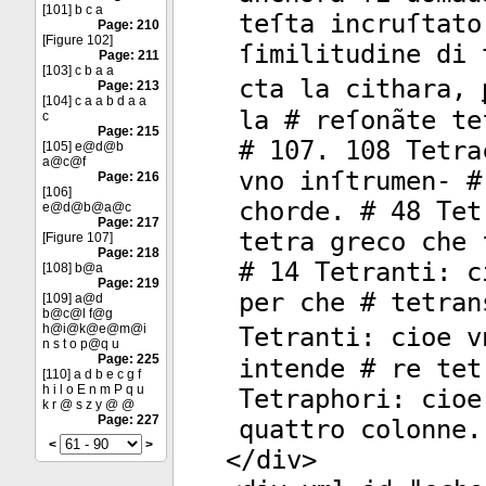
[101] b c a
teſta incruſtato
Page: 210
[Figure 102]
ſimilitudine di 
Page: 211
[103] c b a a
cta la cithara, 
Page: 213
[104] c a a b d a a
la # reſonãte te
c
Page: 215
# 107. 108 Tetra
[105] e@d@b
a@c@f
vno inſtrumen- #
Page: 216
[106]
chorde. # 48 Tet
e@d@b@a@c
Page: 217
tetra greco che 
[Figure 107]
Page: 218
# 14 Tetranti: c
[108] b@a
Page: 219
per che # tetran
[109] a@d
b@c@l f@g
h@i@k@e@m@i
Tetranti: cioe v
n s t o p@q u
Page: 225
intende # re tet
[110] a d b e c g f
h i l o E n m P q u
Tetraphori: cioe
k r @ s z y @ @
Page: 227
quattro colonne.
<
>
</
div
>