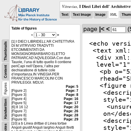
I Dieci Libri dell' Architettv
Vitruvius
,
Text
Text Image
Image
XML
Thumb
page
|<
<
(
Table of figures
<
>
[1] I DIECI LIBRIDELL’AR CHITETTVRA
<
echo
versi
Thumbnails
DI M.VITRVVIO TRADVTTI
<
text
xml:
ETCOMMENTATI DA
MONSIGNORBARBARO ELETTO
<
div
xml:
PATRIARCAD’AQVILEGGIA.Con due
Tauole, l’una di tutto quello ſi contiene
level
="
1
"
periCapi nell’Opera, l’altra per
Content
dechiaratione di tuttele coſe
<
pb
o
="
5
d’importanza.IN VINEGIA PER
rhead
="
S
FRANCESCO MARCOLINI CON
PRIVILEGGI. MDLVI.
<
figure
n
Figures
Page: 5
[Figure 2]
Page: 7
<
descri
[Figure 3]
Page: 8
style
="
[Figure 4]
Page: 16
Handwritten
[Figure 5]
Page: 17
<
unsur
[6] 8 16 12
Page: 20
[Figure 7]
Page: 26
on</
des
[Figure 8]
Page: 28
[Figure 9]
Page: 29
<
descri
[10] a b Linea drittae d Linea tortae
Notes
style
="
Angoli giustif Anguli larghio Anguli ſtretti