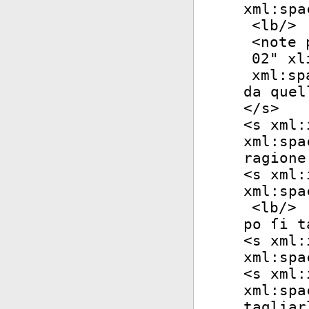
xml:spa
<
lb
/>
<
note
p
02
"
xli
xml:sp
da quel
</
s
>
<
s
xml:
xml:spa
ragione
<
s
xml:
xml:spa
<
lb
/>
po ſi t
<
s
xml:
xml:spa
<
s
xml:
xml:spa
tagliar