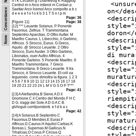
h i K Circuloh g i Diametrog K Raggiog
<
unsur
Centrol m n Arco intierol m Cordan p
Concordance
Saettar Arco ſcemoſ Arco compoſto a b c
on</
des
d e e e e f o f o k b 3 1 T S n l p m
<
descri
Page: 36
[Figure 11]
Page: 38
style
="
[12] *** Leuante Solanus. P Ponente
Fauonius. Zefirus. T Trammontana
doron</
Septentrio Aparctias. O Oſtro Auſter. M
None
Maeſtro Caurus. L Libecchio, ò Garbino,
<
descri
Affricus. S Sirocco, Eurus. G Greco,
style
="
Aquilo. @ Sirocco Leuante. 2 Oſtro
Sirocco, Euro Auster. 3 Oſtro Garbino,
di mura
Libonatus, ouer Auſtro Affricus. 4
Ponente Garbino. 5 Ponente Maeſtro. 6
<
descri
Maeſtro Trammontana. 7 Greco
style
="
Trammontana. 8 Greco Leuante. 9 tra
Sirocco, è Sirocco Leuante. Et coſi ua
muratur
ſeguendo. come dimoſtra la figura. 1 2 3
4 5 6 7 8 9 10 11 12 13 14 15 16 17 18
<
descri
19 20 21 22 23 24 L M V G S O P T***
Page: 41
style
="
[13] A Aleſſandria.B Siene.A D il
riempit
Gnomone.C il Centro del Mondo.F H C
D G. iraggi del Sole.A D G A C B.
<
descri
gliAnguli corriſpondenti. e f d b a c
Page: 42
style
="
[14] A Solanus.B Septentrio.C
muratur
Fauonius.D Meridies.E Euras.F
Affricus.G Caurus.H AquiloI Carbas.K
<
descri
Boreas.L Supernas.M Gallicus.N
Trhaſcias.O Corus.P Circius.Q
style
="