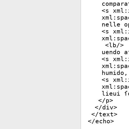
compara
<
s
xml:
xml:spa
nelle o
<
s
xml:
xml:spa
<
lb
/>
uendo a
<
s
xml:
xml:spa
humido,
<
s
xml:
xml:spa
lieui ſ
</
p
>
</
div
>
</
text
>
</
echo
>