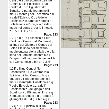
Centro.e z b lo Eccentrico.t il ſuo
Centro.K z lo Epiciclo.b. il ſuo
Centro.d t. b z. Egualit z. d b.
Eguali.d. z paralellogrammo.il
moui \\ mento { del Cõcentrico b d
a \\ dell’Epiciclo K b z \\ dello
Eccẽtrico z te } anguli \\ eguali \\ il
Sole ſi uede all’uno, & all’ al-tro
modo nel punto z. per la li-nea d.
z. E A T D H G Z K B
Page: 233
[122] a b g. lo Eccentico.a il ſuo
Centroe il Centro del Mondoa d g.
la linea del Giogo.b il Centro del
Solee z la linea del mezzano
mouimentoparalella alla b d.e b la
linea del uero mouimento.b e z
l’angulo dello agguagliamento.A b
g. il Concentrico a b h d f 2 3 @
Page: 233
[123] d il ſuo Centrot f lo
Eccentricoh il ſuo Centroe z lo
Epiciclo.g il ſuo Centro.d h. g z.
eguali.d z il paralellogrammo.il
moui \\ mento{del Cõcètrico a d g.
\\ dello Epiciclo e g.z. \\ dell’
Eccétrico fh z. (del giogo e dell’
Eccètrico a d fGil ang uli f h z. e g
z. egualiLo Angulo a d g. eguali à
gli angolia d ſ. ſ d g. a b d e g 2
Page: 233
[124] h. k. l’Epiciclo’.b. il ſuo