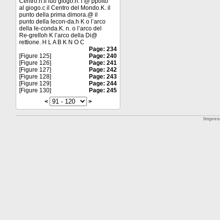
Centro.h.il ſuo giogo.n. l’@ ppoſto
al giogo.c il Centro del Mondo.K. il
punto della prima dimora.@ il
punto della ſecon-da.h K o l’arco
della ſe-conda.K. n. o l’arco del
Re-greſſoh K l’arco della Di@
rettione. H L A B K N O C
Page: 234
[Figure 125]
Page: 240
[Figure 126]
Page: 241
[Figure 127]
Page: 242
[Figure 128]
Page: 243
[Figure 129]
Page: 244
[Figure 130]
Page: 245
<
>
Impre