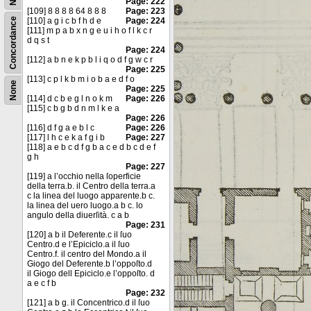
Page: 222
[109] 8 8 8 8 64 8 8 8
Page: 223
Concordance
[110] a g i c b f h d e
Page: 224
[111] m p a b x n g e u i h o f l k c r
d q s t
Page: 224
[112] a b n e k p b l i q o d f g w c r
Page: 225
[113] c p l k b m i o b a e d f o
None
Page: 225
[114] d c b e g l n o k m
Page: 226
[115] c b g b d n m l k e a
Page: 226
[116] d f g a e b l c
Page: 226
[117] l h c e k a f g i b
Page: 227
[118] a e b c d f g b a c e d b c d e f
g h
Page: 227
[119] a l’occhio nella ſoperficie
della terra.b. il Centro della terra.a
c la linea del luogo apparente.b c.
la linea del uero luogo.a b c. lo
angulo della diuerſità. c a b
Page: 231
[120] a b il Deferente.c il ſuo
Centro.d e l’Epiciclo.a il ſuo
Centro.f. il centro del Mondo.a il
Giogo del Deferente.b l’oppoſto.d
il Giogo dell Epiciclo.e l’oppoſto. d
a e c f b
Page: 232
[121] a b g. il Concentrico.d il ſuo