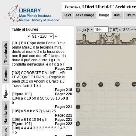
I Dieci Libri dell' Architettv
Vitruvius
,
Text
Text Image
Image
XML
Thumb
Table of figures
page
|<
<
(167)
of 325
>
>
<
>
[101] B il Capo della Fonte.B c la
Thumbnails
prima MiraC d la ſeconda mira
drieto al monteD e la terza doue
non ſi può con durreD f. la quarta
doue ſi può con-durreH g f. la
condutta dell’acqua. e d f c g b H
Page: 218
Content
[102] COROBATE DA LIVELLAR
LE ACQVE E I PIANI.1 Regola di
piedi 20.2 gli Anconi ò Braccia.3
Trauerſarĳ. 2 1 3 2
Figures
Page: 218
[Figure 103]
Page: 220
[104] a c 10 50 d 50 50 50 10 50 d
b
Handwritten
Page: 221
[105] a 5 d b c 5 7{1/14} 25
Page: 221
[106] e 6 f 8 10 84 g h
Page: 221
[Figure 107]
Page: 222
[108] 4 4 4 4 3 3 3 3 5 5 5 5 3 4 5 3
Notes
4 5