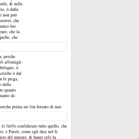
rauẽti, &
nella
io, ò dalla
ti non può
uorrei, che
manco luo
pare, che la
uelle, che
ta, perche
oſi aſſomigli-
 biſogno, ò
acioche ò dal
n ſe picga,
o della
nte quanto
uanto di-
i perche prima mi ſon forzato di met-
 ſe ſteſſo conſiderare tutto quello, che
ri, e Pareti, come egli dice nel fi-
niere del murare, &
hauer reſo la