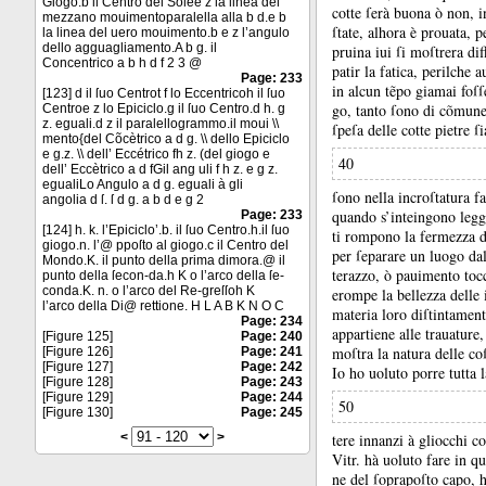
Giogo.b il Centro del Solee z la linea del
cotte ſerà buona ò non, i
mezzano mouimentoparalella alla b d.e b
ſtate, alhora è prouata, p
la linea del uero mouimento.b e z l’angulo
dello agguagliamento.A b g. il
pruina iui ſi moſtrera dif
Concentrico a b h d f 2 3 @
patir la fatica, perilche
Page: 233
in alcun tẽpo giamai foſſ
[123] d il ſuo Centrot f lo Eccentricoh il ſuo
go, tanto ſono di cõmun
Centroe z lo Epiciclo.g il ſuo Centro.d h. g
z. eguali.d z il paralellogrammo.il moui \\
ſpeſa delle cotte pietre ſ
mento{del Cõcètrico a d g. \\ dello Epiciclo
e g.z. \\ dell’ Eccétrico fh z. (del giogo e
40
dell’ Eccètrico a d fGil ang uli f h z. e g z.
egualiLo Angulo a d g. eguali à gli
ſono nella incroſtatura f
angolia d ſ. ſ d g. a b d e g 2
quando s’inteingono leg
Page: 233
[124] h. k. l’Epiciclo’.b. il ſuo Centro.h.il ſuo
ti rompono la fermezza d
giogo.n. l’@ ppoſto al giogo.c il Centro del
per ſeparare un luogo dal
Mondo.K. il punto della prima dimora.@ il
terazzo, ò pauimento toc
punto della ſecon-da.h K o l’arco della ſe-
conda.K. n. o l’arco del Re-greſſoh K
erompe la bellezza delle 
l’arco della Di@ rettione. H L A B K N O C
materia loro diſtintamen
Page: 234
appartiene alle trauature
[Figure 125]
Page: 240
moſtra la natura delle co
[Figure 126]
Page: 241
[Figure 127]
Page: 242
Io ho uoluto porre tutta 
[Figure 128]
Page: 243
[Figure 129]
Page: 244
50
[Figure 130]
Page: 245
<
>
tere innanzi à gliocchi co
Vitr.
hà uoluto fare in q
ne del ſoprapoſto capo, 