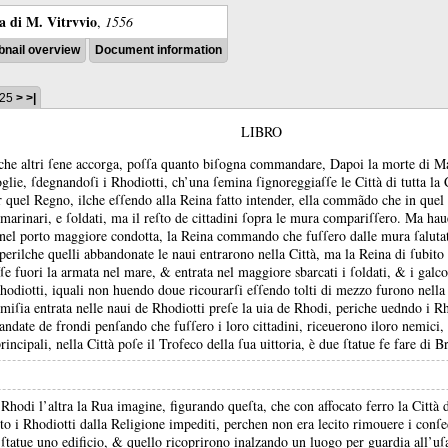
ra di M. Vitrvvio
,
1556
nail overview
Document information
325
>
>|
LIBRO
 che altri ſene accorga, poſſa quanto biſogna commandare, Dapoi la morte di M
ie, ſdegnandoſi i Rhodiotti, ch’una ſemina ſignoreggiaſſe le Città di tutta la C
 quel Regno, ilche eſſendo alla Reina fatto intender, ella commãdo che in quel 
’marinari, e ſoldati, ma il reſto de cittadini ſopra le mura compariſſero.
Ma hau
ta nel porto maggiore condotta, la Reina commando che fuſſero dalle mura ſalut
 perilche quelli abbandonate le naui entrarono nella Città, ma la Reina di ſubito 
ſſe fuori la armata nel mare, &
entrata nel maggiore sbarcati i ſoldati, &
i galco
hodiotti, iquali non huendo doue ricourarſi eſſendo tolti di mezzo furono nella
miſia entrata nelle naui de Rhodiotti preſe la uia de Rhodi, periche uedndo i Rh
rlandate de frondi penſando che fuſſero i loro cittadini, riceuerono iloro nemici,
rincipali, nella Città poſe il Trofeco della ſua uittoria, è due ſtatue fe fare di 
 Rhodi l’altra la Rua imagine, figurando queſta, che con affocato ferro la Città 
to i Rhodiotti dalla Religione impediti, perchen non era lecito rimouere i conſe
e ſtatue uno edificio, &
quello ricoprirono inalzando un luogo per guardia all’uſ