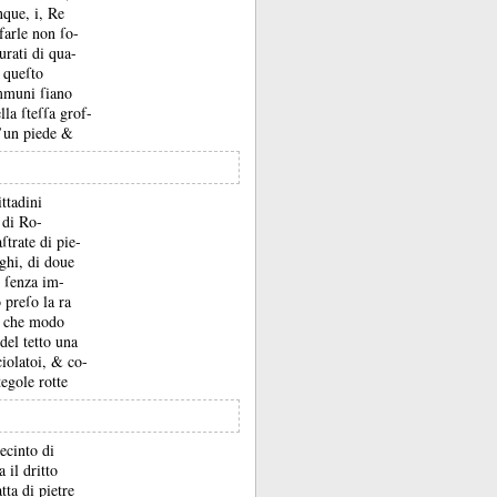
que, i, Re
 farle non ſo-
urati di qua-
 queſto
ommuni ſiano
lla ſteſſa grof-
d’un piede &
ttadini
 di Ro-
ſtrate di pie-
ghi, di doue
.
ſenza im-
 preſo la ra
n che modo
del tetto una
cciolatoi, &
co-
tegole rotte
recinto di
 il dritto
tta di pietre