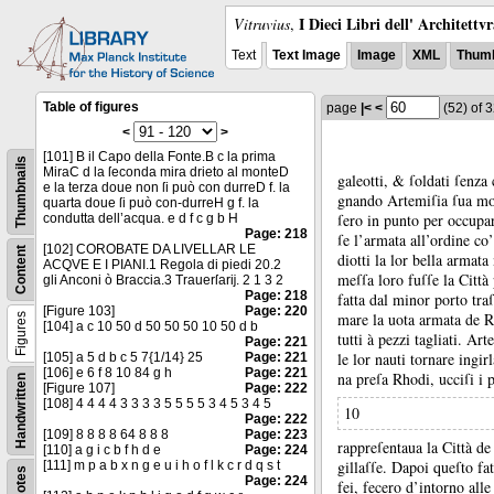
I Dieci Libri dell' Architettv
Vitruvius
,
Text
Text Image
Image
XML
Thumb
Table of figures
page
|<
<
(52)
of 
<
>
[101] B il Capo della Fonte.B c la prima
Thumbnails
MiraC d la ſeconda mira drieto al monteD
galeotti, &
ſoldati ſenza
e la terza doue non ſi può con durreD f. la
gnando Artemiſia ſua mogl
quarta doue ſi può con-durreH g f. la
ſero in punto per occupar
condutta dell’acqua. e d f c g b H
Page: 218
ſe l’armata all’ordine co
[102] COROBATE DA LIVELLAR LE
Content
diotti la lor bella arma
ACQVE E I PIANI.1 Regola di piedi 20.2
meſſa loro fuſſe la Città
gli Anconi ò Braccia.3 Trauerſarĳ. 2 1 3 2
Page: 218
fatta dal minor porto tra
[Figure 103]
Page: 220
mare la uota armata de R
Figures
[104] a c 10 50 d 50 50 50 10 50 d b
tutti à pezzi tagliati.
Arte
Page: 221
le lor nauti tornare ingi
[105] a 5 d b c 5 7{1/14} 25
Page: 221
[106] e 6 f 8 10 84 g h
Page: 221
na preſa Rhodi, ucciſi i p
Handwritten
[Figure 107]
Page: 222
[108] 4 4 4 4 3 3 3 3 5 5 5 5 3 4 5 3 4 5
10
Page: 222
[109] 8 8 8 8 64 8 8 8
Page: 223
rappreſentaua la Città de
[110] a g i c b f h d e
Page: 224
gillaſſe.
Dapoi queſto fat
[111] m p a b x n g e u i h o f l k c r d q s t
Notes
Page: 224
fei, fecero d’intorno all