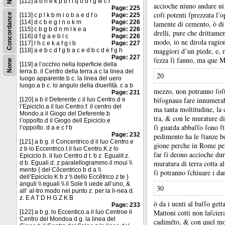
[112] a b n e k p b l i q o d f g w c r
accioche niuno andare ui
Page: 225
coſi potenti ſprezzata l’
Concordance
[113] c p l k b m i o b a e d f o
Page: 225
[114] d c b e g l n o k m
Page: 226
lamente di cemento, ò di
[115] c b g b d n m l k e a
Page: 226
drelli, pure che drittamen
[116] d f g a e b l c
Page: 226
modo, io ne dirola ragio
[117] l h c e k a f g i b
Page: 227
maggiori d’un piede, e, me
[118] a e b c d f g b a c e d b c d e f g h
Page: 227
ſezza ſi fanno, ma que Ma
None
[119] a l’occhio nella ſoperficie della
terra.b. il Centro della terra.a c la linea del
20
luogo apparente.b c. la linea del uero
luogo.a b c. lo angulo della diuerſità. c a b
mezzo, non potranno ſoſ
Page: 231
biſognaua fare innumerab
[120] a b il Deferente.c il ſuo Centro.d e
l’Epiciclo.a il ſuo Centro.f. il centro del
ma tanta moltitudine, la c
Mondo.a il Giogo del Deferente.b
tra, &
con le murature di
l’oppoſto.d il Giogo dell Epiciclo.e
ſi guarda abbaſſo ſono ſt
l’oppoſto. d a e c f b
Page: 232
pedimento ha le ſtanze be
[121] a b g. il Concentrico.d il ſuo Centro.e
gione perche in Rome per 
z b lo Eccentrico.t il ſuo Centro.K z lo
far ſi deono accioche duri
Epiciclo.b. il ſuo Centro.d t. b z. Egualit z.
muratura di terra cotta a
d b. Eguali.d. z paralellogrammo.il moui \\
mento { del Cõcentrico b d a \\
ſi potranno ſchiuare i d
dell’Epiciclo K b z \\ dello Eccẽtrico z te }
anguli \\ eguali \\ il Sole ſi uede all’uno, &
30
all’ al-tro modo nel punto z. per la li-nea d.
z. E A T D H G Z K B
ò da i uenti al baſſo get
Page: 233
Mattoni cotti non laſciera
[122] a b g. lo Eccentico.a il ſuo Centroe il
Centro del Mondoa d g. la linea del
cadimẽto, &
con quel mo