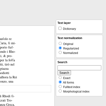
Text layer
Dictionary
auſolo re
Text normalization
aria, ſi mi-
Original
porto ſteſ-
Regularized
endo i Rho-
Normalized
ati, &
pro-
per la foſſa
Search
tti, tirò nel
 piazza
odiotti
 alhora la Rei
Exact
Bronzo, una
All forms
Fulltext index
Morphological index
di Rhodi ſi-
crati Tro-
anza Greca,