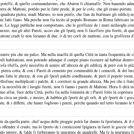
 poteſſe, &
queſto commandarono, che Abaton ſi chiamaſſe.
Non hauendo adun
opera de Mattoni, potẽdo per le fatte prede, &
per le coſe, che gli erano portate,
 quadrata pietra, madi Marmo, io non penſo, che ſian da biaſmare gli edificĳ m
te fatti ſiano.
Ma perche non ſia lecito al populo Romano in Roma fabricare in
ne.
Le leggi publiche non comportano, che le groſſezze de i muri neiluoghi c
zzo, ma gli altri Pareti, accio che gli ſpatĳ, non ſi faceſſero piu ſtretti, di que
ttoni crudi ſe non ſeranno di due, ò di tre corſi de mattoni, con la groſſezza 
tenere piu che un palco.
Ma nella maeſtà di quella Città in tanta frequentia de ci
ili habitationi, non potendo adunque il campo piano riceuere ad habitar dentro
oſa iſteſſa, poſe necesſita di uenire all’altezza de gli edificĳ, &
però con le pila
 pietra cotta, &
con i Pareti di cemento per commodità de i cenacoli, &
dei luo
ate fatte le altezze, &
con gli ſpesſi palchi condhiauate, &
però il popolo room
llisſime moltiplicati i palchi, &
i corritori in grande altezza.
Ma poi che è ſtato
la necesſità de i luoghi ſtretti, non ſi ſanno i pareti di Mattoni.
Hora ſi dirà i
no aſſai, fuor della Città, poſto ſia nella ſommità de i Pareti ſotto la copritura 
lta circa un piede, e mezzo, &
habbia gli ſporti de gli orli, &
gli ſporti de i go
anni, &
i diffetti, che hauer ſogliono i pareti, perche quando nel tetto ſeranno le 
tate da quella parte, chel’acqua delle pioggie potrà far danno la ſportatura, &
il 
 offender il crudo, ma lo ſporto de i corniccioni ſpignera in fuori le goccie oltra
do intiere, &
ſalde ſi ſerberanno le murature de quadrelli.
Ma ſe la muratura fa