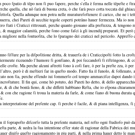
n poco ſpatio di tẽpo non ſi puo ſapere, perche s’ella è ferma nelle tẽpeſte e ſt
erche quella, che nõ ſarà di buona creta, ò che ſarà poco cotta toccata dal ghiacc
fettoſa.
Quella adunque non potra nelle muratureſoſtenere il carico, che ne i tet
 auuerra, chei Pareti di uecchie tegole coperti potrãno hauer fermezza.
Ma io non 
ero ſtati i Craticci rittrouati, perche quanto giouano alla preſtezza, &
tengono 
e, &
maggior calamità, perche ſono come faſci à gli incendĳ preparati.
Et però 
ia migliore nella ſontuoſita, che lo ſparagno dei craticci nel pericolo.
Appreſſo q
anno ſiſſure per la diſpoſitione dritta, &
trauerſa de i Craticcipoſti ſotto la croſ
giermeute riceuendo l’humore ſi gonſiano, &
poi ſeccandoſi ſi riſtringono, &
c
elle croſte.
Ma perche alcuni aſtretti ſono à coſi fare, ò per la preſte zza, ò per
l’altro, però è di meſtieri far in queſto modo.
Fatto fia il funolo, &
ſolleuato, 
cato non ſia, perche eſſendo iui ſommerſo col tempo ammarciſce dapoi dando i
incroſtature.
Il fin qui, come hò potuto, dei Pareti ho detto, &
dello apparecchi
te, &
di che bontà fieno, &
che diffetti habbiano Reſta, che io eſpona chiarame
, &
con che ragione ſi troua la materia da farle, &
come ſiano di buona durata q
ſe.
la interpretatione del preſente cap.
ſi perche è facile, &
di piana intelligenza, ſ
n il ſoprapoſto diſcorſo tutta la preſente materia, nel reſto ogni ſtudioſo può da
ueſta parte, &
uedra la ſua intentione eſſer state di ragionar della Fabrica dei mu
hauer diuiſo queſto ragionamento in piu parti, &
nella prima hauer detto le ma