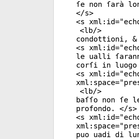
ſe non ſarà lo
</
s
>
<
s
xml:id
="
ech
<
lb
/>
condottioni, &
<
s
xml:id
="
ech
le ualli ſaran
corſi in luogo
<
s
xml:id
="
ech
xml:space
="
pre
<
lb
/>
baſſo non ſe l
profondo. </
s
>
<
s
xml:id
="
ech
xml:space
="
pre
puo uadi di lu