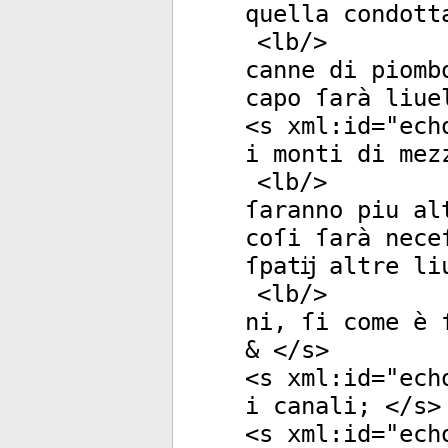
quella condott
<
lb
/>
canne di piomb
capo ſarà liue
<
s
xml:id
="
ech
i monti di mez
<
lb
/>
ſaranno piu al
coſi ſarà nece
ſpatĳ altre li
<
lb
/>
ni, ſi come è 
& </
s
>
<
s
xml:id
="
ech
i canali; </
s
>
<
s
xml:id
="
ech