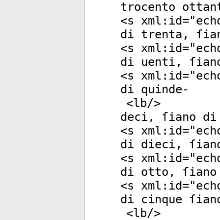
trocento ottan
<
s
xml:id
="
ech
di trenta, ſia
<
s
xml:id
="
ech
di uenti, ſian
<
s
xml:id
="
ech
di quinde-
<
lb
/>
deci, ſiano di
<
s
xml:id
="
ech
di dieci, ſian
<
s
xml:id
="
ech
di otto, ſiano
<
s
xml:id
="
ech
di cinque ſian
<
lb
/>