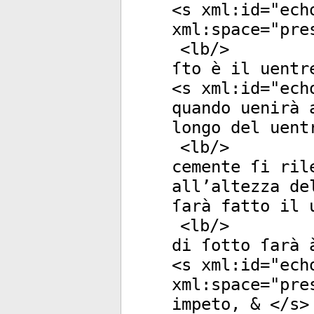
<
s
xml:id
="
ech
xml:space
="
pre
<
lb
/>
ſto è il uentr
<
s
xml:id
="
ech
quando uenirà 
longo del uent
<
lb
/>
cemente ſi ril
all’altezza de
ſarà fatto il 
<
lb
/>
di ſotto ſarà 
<
s
xml:id
="
ech
xml:space
="
pre
impeto, & </
s
>