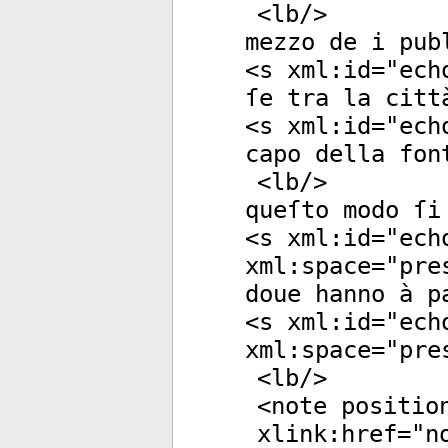
<
lb
/>
mezzo de i pub
<
s
xml:id
="
ech
ſe tra la citt
<
s
xml:id
="
ech
capo della fon
<
lb
/>
queſto modo ſi
<
s
xml:id
="
ech
xml:space
="
pre
doue hanno à p
<
s
xml:id
="
ech
xml:space
="
pre
<
lb
/>
<
note
positio
xlink:href
="
n