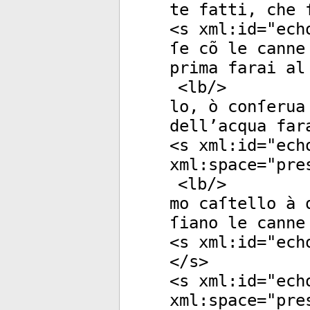
te fatti, che 
<
s
xml:id
="
ech
ſe cõ le canne
prima farai al
<
lb
/>
lo, ò conſerua
dell’acqua far
<
s
xml:id
="
ech
xml:space
="
pre
<
lb
/>
mo caſtello à 
ſiano le canne
<
s
xml:id
="
ech
</
s
>
<
s
xml:id
="
ech
xml:space
="
pre