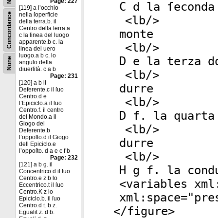
Page: 227
C d la ſeconda
[119] a l’occhio
Concordance
nella ſoperficie
<
lb
/>
della terra.b. il
Centro della terra.a
monte
c la linea del luogo
apparente.b c. la
<
lb
/>
linea del uero
luogo.a b c. lo
D e la terza d
None
angulo della
diuerſità. c a b
<
lb
/>
Page: 231
[120] a b il
durre
Deferente.c il ſuo
Centro.d e
<
lb
/>
l’Epiciclo.a il ſuo
Centro.f. il centro
D f. la quarta
del Mondo.a il
Giogo del
<
lb
/>
Deferente.b
l’oppoſto.d il Giogo
durre
dell Epiciclo.e
l’oppoſto. d a e c f b
<
lb
/>
Page: 232
[121] a b g. il
H g f. la cond
Concentrico.d il ſuo
Centro.e z b lo
<
variables
xml
Eccentrico.t il ſuo
Centro.K z lo
xml:space
="
pre
Epiciclo.b. il ſuo
Centro.d t. b z.
</
figure
>
Egualit z. d b.