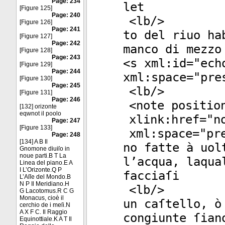
Page: 234
let
[Figure 125]
Page: 240
<
lb
/>
[Figure 126]
Page: 241
to del riuo ha
[Figure 127]
Page: 242
manco di mezzo
[Figure 128]
Page: 243
<
s
xml:id
="
ech
[Figure 129]
Page: 244
xml:space
="
pre
[Figure 130]
Page: 245
<
lb
/>
[Figure 131]
Page: 246
<
note
positio
[132] orizonte
eqwnot il poolo
xlink:href
="
n
Page: 247
[Figure 133]
xml:space
="
pr
Page: 248
[134] A B Il
no fatte à uol
Gnomone diuiſo in
noue parti.B T La
l’acqua, laqua
Linea del piano.E A
I L’Orizonte.Q P
facciaſi
L’Aſſe del Mondo.B
N P Il Meridiano.H
<
lb
/>
G Lacotomus.R C G
Monacus, cioè il
un caſtello, ò
cerchio de i meſi.N
A X F C. Il Raggio
congiunte ſian
Equinottiale.K A T Il