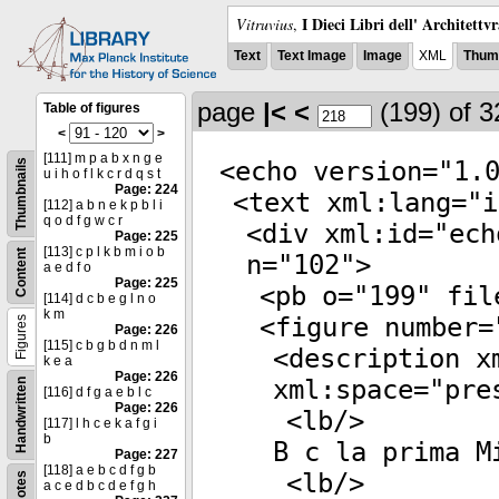
I Dieci Libri dell' Architettv
Vitruvius
,
Text
Text Image
Image
XML
Thumb
page
|<
<
(199)
of 
Table of figures
<
>
[111] m p a b x n g e
<
echo
version
="
1.
Thumbnails
u i h o f l k c r d q s t
Page: 224
<
text
xml:lang
="
i
[112] a b n e k p b l i
q o d f g w c r
<
div
xml:id
="
ech
Page: 225
[113] c p l k b m i o b
Content
n
="
102
">
a e d f o
Page: 225
<
pb
o
="
199
"
fil
[114] d c b e g l n o
k m
<
figure
number
=
Figures
Page: 226
[115] c b g b d n m l
<
description
xm
k e a
Page: 226
xml:space
="
pre
Handwritten
[116] d f g a e b l c
Page: 226
<
lb
/>
[117] l h c e k a f g i
b
B c la prima M
Page: 227
[118] a e b c d f g b
<
lb
/>
Notes
a c e d b c d e f g h