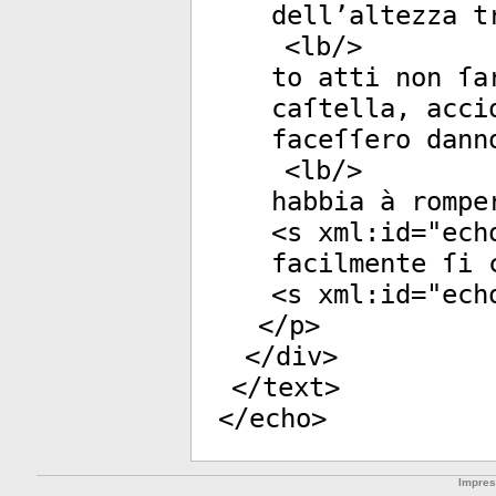
dell’altezza t
<
lb
/>
to atti non ſa
caſtella, acci
faceſſero dann
<
lb
/>
habbia à rompe
<
s
xml:id
="
ech
facilmente ſi 
<
s
xml:id
="
ech
</
p
>
</
div
>
</
text
>
</
echo
>
Impre