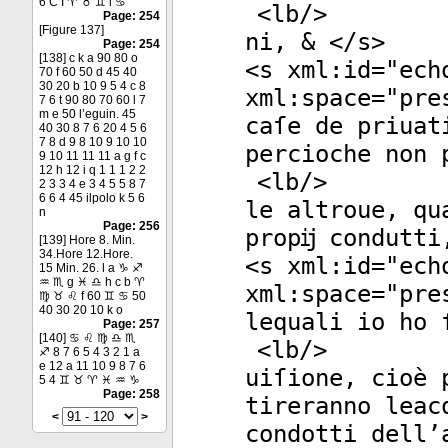
6 C I ♈ ♉ ♊ l ♋
<
lb
/>
Page: 254
[Figure 137]
ni, & </
s
>
Page: 254
[138] c k a 90 80 o
<
s
xml:id
="
ech
70 f 60 50 d 45 40
30 20 b 10 9 5 4 c 8
xml:space
="
pre
7 6 t 90 80 70 60 l 7
m e 50 l’eguin. 45
caſe de priuat
40 30 8 7 6 20 4 5 6
7 8 d 9 8 10 9 10 10
percioche non 
9 10 11 11 11 a g f c
12 h 12 i q 1 1 1 2 2
<
lb
/>
2 3 3 4 e 3 4 5 5 8 7
6 6 4 45 ilpolo k 5 6
le altroue, qu
n
Page: 256
propĳ condutti
[139] Hore 8. Min.
34.Hore 12.Hore.
<
s
xml:id
="
ech
15 Min. 26. l a ♑ ♐
♒ ♏ g ♓ ♎ h c b ♈
xml:space
="
pre
♍ ♉ ♌ f 60 ♊ ♋ 50
40 30 20 10 k o
lequali io ho 
Page: 257
[140] ♋ ♌ ♍ ♎ ♏
<
lb
/>
♐ 8 7 6 5 4 3 2 1 a
e 12 a 11 10 9 8 7 6
uiſione, cioè 
5 4 ♊ ♉ ♈ ♓ ♒ ♑
Page: 258
tireranno leac
<
>
condotti dell’