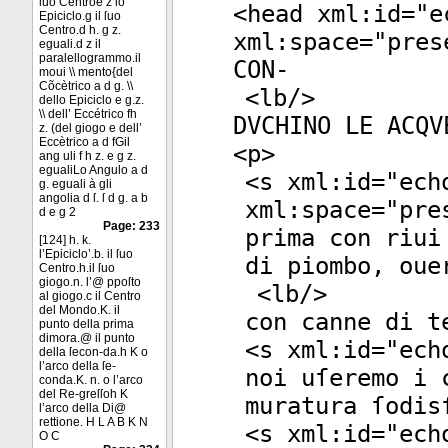
ſuo Centroe z lo
<
head
xml:id
="
e
Epiciclo.g il ſuo
Centro.d h. g z.
xml:space
="
pres
eguali.d z il
paralellogrammo.il
CON-
moui \\ mento{del
Cõcètrico a d g. \\
<
lb
/>
dello Epiciclo e g.z.
\\ dell’ Eccétrico fh
DVCHINO LE ACQV
z. (del giogo e dell’
Eccètrico a d fGil
<
p
>
ang uli f h z. e g z.
egualiLo Angulo a d
<
s
xml:id
="
ech
g. eguali à gli
angolia d ſ. ſ d g. a b
xml:space
="
pre
d e g 2
Page: 233
prima con riui
[124] h. k.
l’Epiciclo’.b. il ſuo
di piombo, oue
Centro.h.il ſuo
giogo.n. l’@ ppoſto
<
lb
/>
al giogo.c il Centro
del Mondo.K. il
con canne di t
punto della prima
dimora.@ il punto
<
s
xml:id
="
ech
della ſecon-da.h K o
l’arco della ſe-
noi uſeremo i 
conda.K. n. o l’arco
del Re-greſſoh K
muratura ſodis
l’arco della Di@
rettione. H L A B K N
<
s
xml:id
="
ech
O C