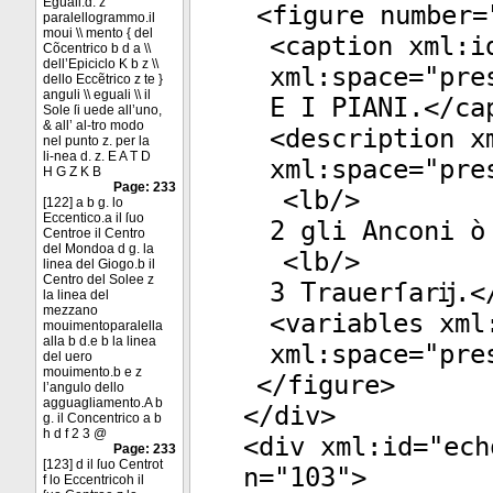
Eguali.d. z
<
figure
number
=
paralellogrammo.il
moui \\ mento { del
<
caption
xml:i
Cõcentrico b d a \\
dell’Epiciclo K b z \\
xml:space
="
pre
dello Eccẽtrico z te }
anguli \\ eguali \\ il
E I PIANI.</
ca
Sole ſi uede all’uno,
& all’ al-tro modo
<
description
xm
nel punto z. per la
li-nea d. z. E A T D
xml:space
="
pre
H G Z K B
Page: 233
<
lb
/>
[122] a b g. lo
Eccentico.a il ſuo
2 gli Anconi ò
Centroe il Centro
del Mondoa d g. la
<
lb
/>
linea del Giogo.b il
Centro del Solee z
3 Trauerſarĳ.<
la linea del
mezzano
<
variables
xml
mouimentoparalella
alla b d.e b la linea
xml:space
="
pre
del uero
mouimento.b e z
</
figure
>
l’angulo dello
agguagliamento.A b
</
div
>
g. il Concentrico a b
h d f 2 3 @
<
div
xml:id
="
ech
Page: 233
[123] d il ſuo Centrot
n
="
103
">
f lo Eccentricoh il