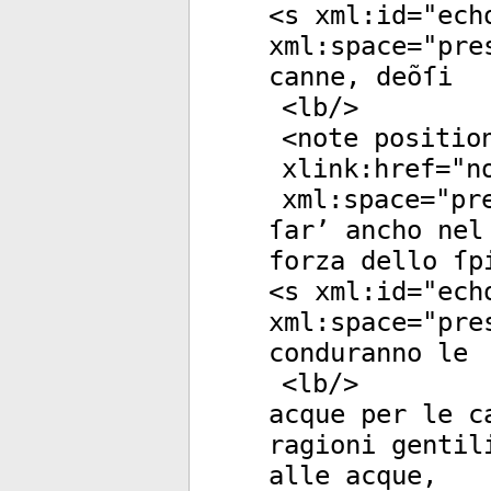
<
s
xml:id
="
ech
xml:space
="
pre
canne, deõſi
<
lb
/>
<
note
positio
xlink:href
="
n
xml:space
="
pr
ſar’ ancho nel
forza dello ſp
<
s
xml:id
="
ech
xml:space
="
pre
conduranno le
<
lb
/>
acque per le c
ragioni gentil
alle acque,