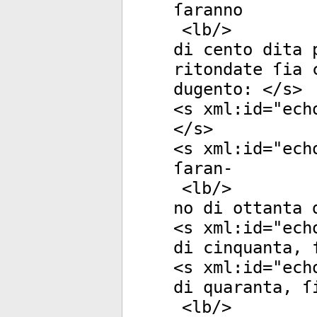
ſaranno
<
lb
/>
di cento dita 
ritondate ſia 
dugento: </
s
>
<
s
xml:id
="
ech
</
s
>
<
s
xml:id
="
ech
ſaran-
<
lb
/>
no di ottanta 
<
s
xml:id
="
ech
di cinquanta, 
<
s
xml:id
="
ech
di quaranta, ſ
<
lb
/>