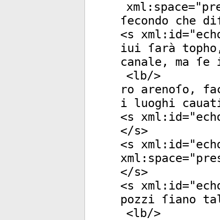
xml:space
="
pr
ſecondo che di
<
s
xml:id
="
ech
iui ſarà topho
canale, ma ſe 
<
lb
/>
ro arenoſo, fa
i luoghi cauat
<
s
xml:id
="
ech
</
s
>
<
s
xml:id
="
ech
xml:space
="
pre
</
s
>
<
s
xml:id
="
ech
pozzi ſiano ta
<
lb
/>