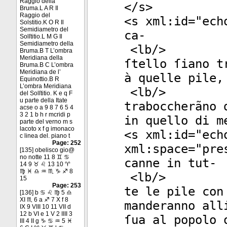
Raggio della
</
s
>
Bruma.L A R Il
Raggio del
<
s
xml:id
="
ech
Solstitio.K O R Il
Semidiametro del
ca-
Solſtitio.L M G Il
Semidiametro della
<
lb
/>
Bruma.B T L’ombra
Meridiana della
ſtello ſiano t
Bruma.B C L’ombra
Meridiana de l’
à quelle pile,
Equinottio.B R
L’ombra Meridiana
<
lb
/>
del Solſtitio. K e q F
u parte della Itate
traboccherãno 
acse o a 9 8 7 6 5 4
3 2 1 b h r mcridi p
in quello di m
parte del verno m s
lacoto x f g imonaco
<
s
xml:id
="
ech
c linea del. piano t
Page: 252
xml:space
="
pre
[135] obelisco gio@
no notte 11 8 ♊ ♋
canne in tut-
14 9 ♉ ♌ 13 10 ♈
♍ ♓ ♎ ♒ ♏ ♑ ♐ 8
<
lb
/>
15
Page: 253
te le pile con
[136] b ♋ ♌ ♍ 5 ♎
XI ♏ 6 a ♐ 7 X f 8
manderanno all
IX 9 VIII 10 11 VII d
12 b VI e 1 V 2 IIII 3
ſua al popolo 
III 4 II g ♑ ♋ ♒ 5 ♓