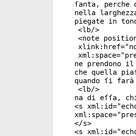
ſanta, perche 
nella larghezz
piegate in ton
<
lb
/>
<
note
positio
xlink:href
="
n
xml:space
="
pr
ne prendono il
che quella pia
quando ſi farà
<
lb
/>
na di eſſa, ch
<
s
xml:id
="
ech
xml:space
="
pre
</
s
>
<
s
xml:id
="
ech