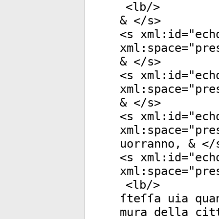
<
lb
/>
& </
s
>
<
s
xml:id
="
ech
xml:space
="
pre
& </
s
>
<
s
xml:id
="
ech
xml:space
="
pre
& </
s
>
<
s
xml:id
="
ech
xml:space
="
pre
uorranno, & </
<
s
xml:id
="
ech
xml:space
="
pre
<
lb
/>
ſteſſa uia qua
mura della cit