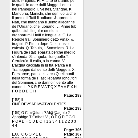
detto Phigeus. H. Fiſtulæ le Canne per
le quali, lo aere dalli Moggetti entra
nelTramoggio. I. Vestes, Stanghe. K.
Manubria, Manichi, che ogni uolta che
ſi preme li Taſti ſi uoltano, & apreno le
Nari, che mandano il uento allecanne
de l’Organo, che ſuonano. L. Pinne ſub
quibus ſub lingulæ omnium
organorum.i.i taſti e lenguelle. O. Le
Regole tra’l Sommiero detto Pinax, &
iregiſtri. P. Pinna depreſſa, un tasto
calcato. Q. Tabula, il Sommiero. R. La
Figura de i taſtiſeparata perche meglio
s’intenda. S. Lingulæ, lenguelle.T.
Ceruicu’a, il collo, o la canna. V.
L’acqua cacciata in ſu tra. Parca e il
Tramoggio dal uento delli Moggetti. X.
Pars arcæ, parti dell’ arca.Quell punti
nella forma de i Tasti ſeparata ſono, fori
del Sommier, che danno il uento alle
canne. L P K R E V A T Q X E A V E X H
F O B D D C H
Page: 288
[158] IL
FINE.DEVSADIVVATVOLENTES
Page: 293
[159] O Cim@ſium.P Af@@agele.2
Apophige.T Catheti.V ĳ O P Q D F G O
P Q A D F C D B C T 1 2 3 4 1 1 2 2 3 3
4 4
Page: 306
[160] C G O P E B F
Page: 307