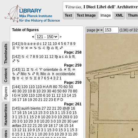
I Dieci Libri dell' Architettv
Vitruvius
,
Text
Text Image
Image
XML
Thumb
Table of figures
page
|<
<
(136)
of 3
<
>
[141] b b a e e d c 12 11 10 4 5 6 7 8 9
Thumbnails
♊ ♈ ♉ ♓ ♒ ♑ ♋ ♌ ♍ ♎ ♏ ♐
Page: 258
[142] ♋ ♌ 7 8 9 10 11 12 ♍ a c ♎ b ♏
♐ ♑
Page: 259
[143] 11 ♊ ♋ ♌ ♈ orientale ♎ ♓ ♏ ♒
Content
♑ ♐ ſtilo ♑ ♐ ♏ ſtilo ♎ ♓ occidentale
♍ ♉ ♌ ♉ ♋ ♊ 8 7 6 5 4 3 2 1
Page: 259
[144] 120 110 110 H A R 80 70 60 50
Figures
40 30 20 10 B 10 20 30 40 50 60 70 80
I G H 100 110 120 6 10 11 12 13 14 15
16 17 18 19 20 21 22 23 E F D
Page: 261
Handwritten
[145] auiḿ biems 27 22 21 20 @@ 16
17 16 15 14 13 15 3 0 15 3 1 15 3 0 15
3 1 15 3 1 15 2 8 10 20 3 0 10 203 0 10
20 3 0 10 20 3 0 10 20 3 0 10 20 30 uer
æſtas 23 22 21 20 19 18 17 16 15 14
13 12 11 10 9 15 3 1 15 3 0 15 3 1 15 3
Notes
0 15 3 1 15 3 1 10 20 3 0 10 20 3 11 20