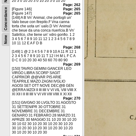
20 3 0 10 20 3 0 10 20 3 0 10 20
Page: 262
Concordance
[Figure 146]
Page: 265
[Figure 147]
Page: 265
[148] A B Vn’ Animal, che portogli un’
Vaſo beue con ſtrepito.F Vna canna
torta che uota un’ uaſo.D Vn’ Animal
che beue da una conca riuerſcia.B Vn’
Satiriſco, che tiene un’ vdro gonfio. 1 2
None
3 4 5 6 7 8 9 10 11 12 1 2 3 4 5 6 7 8 9
10 11 12 E A F D B
Page: 268
[149] 1 @ 2 3 4 5 6 7 8 9 10 A 11 R 12 1
2 3 4 5 6 7 8 9 10 11 T 12 I H M L F C A
D C 0 10 20 30 40 50 60 70 80 90
Page: 269
[150] TAVRO GEMINI GANCER LEO
VIRGO LIBRA SCORP SAGIT
CAPRKOR @@VAR PIS ARIE
TEAPRILE MAZO ZAGNI IVGLIO
AGOSI SET OTT NOVE DEC@B GEN
@ERRA MZOI II III IIII V VI VIL VIII VIIII X
XI XII I II III IIII V VI VII VIII VIIII X XI XII
Page: 270
[151] GIVGNO 30 LVGLTO 31 AGOSTO
31 SETTENIPR 30 OTTOBRE 31
NOVEMBRE 31 DECEMBRE 31
GENARO 31 FEBRARO 28 MARZO 31
APRIZE 30 MAGGIO 31 10 20 30 10 20
30 10 02 30 10 20 30 10 20 30 10 20
30 10 20 30 10 20 30 10 20 30 10 20
30 10 20 30 10 20 30