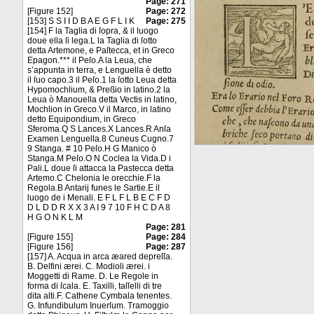
Page: 271
[Figure 152]
Page: 272
[153] S S I I D B A E G F L I K
Page: 275
[154] F la Taglia di ſopra, & il luogo
doue ella ſi lega.L la Taglia di ſotto
detta Artemone, e Paſtecca, et in Greco
Epagon.*** il Peſo.A la Leua, che
s’appunta in terra, e Lenguella è detto
il ſuo capo.3 il Peſo.1 la ſotto Leua detta
Hypomochlium, & Preßio in latino.2 la
Leua ò Manouella detta Vectis in latino,
Mochlion in Greco.V il Marco, in latino
detto Equipondium, in Greco
Sferoma.Q S Lances.X Lances.R Anſa
Examen Lenguella.8 Cuneus Cugno.7
9 Stanga. # 10 Peſo.H G Manico ò
Stanga.M Peſo.O N Coclea la Vida.D i
Pali.L doue ſi attacca la Pastecca detta
Artemo.C Chelonia le orecchie.F la
Regola.B Antarij funes le Sartie.E il
luogo de i Menali. E F L F L B E C F D
D L D D R X X 3 A I 9 7 10 F H C D A 8
H G O N K L M
Page: 281
[Figure 155]
Page: 284
[Figure 156]
Page: 287
[157] A. Acqua in arca æared depreſſa.
B. Delfini ærei. C. Modioli ærei. i
Moggetti di Rame. D. Le Regole in
forma di ſcala. E. Taxilli, taſſelli di tre
dita alti.F. Cathene Cymbala tenentes.
G. Infundibulum Inuerſum. Tramoggio