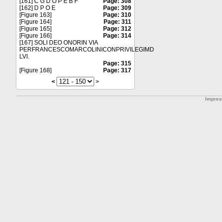
[161] C G D O P E B F
Page: 308
[162] D P O E
Page: 309
[Figure 163]
Page: 310
[Figure 164]
Page: 311
[Figure 165]
Page: 312
[Figure 166]
Page: 314
[167] SOLI DEO ONORIN VIA
PERFRANCESCOMARCOLINICONPRIVILEGIMD
LVI.
Page: 315
[Figure 168]
Page: 317
<
>
Impre