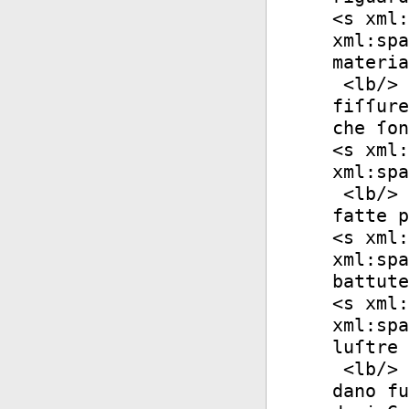
<
s
xml:
xml:spa
materia
<
lb
/>
fiſſure
che ſon
<
s
xml:
xml:spa
<
lb
/>
fatte p
<
s
xml:
xml:spa
battute
<
s
xml:
xml:spa
luſtre 
<
lb
/>
dano fu