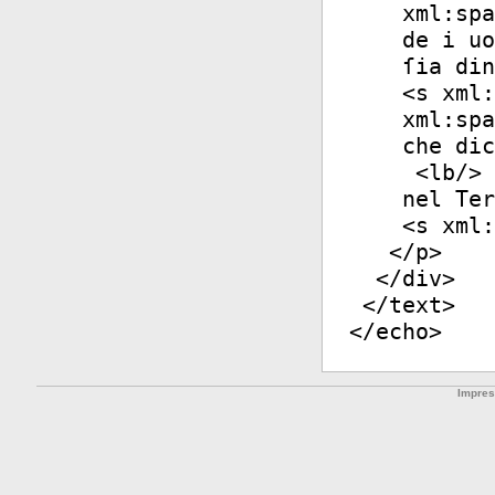
xml:spa
de i uo
ſia din
<
s
xml:
xml:spa
che dic
<
lb
/>
nel Ter
<
s
xml:
</
p
>
</
div
>
</
text
>
</
echo
>
Impre