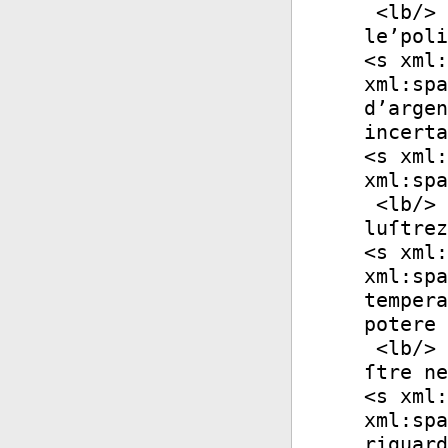
<
lb
/>
le’poli
<
s
xml:
xml:spa
d’argen
incerta
<
s
xml:
xml:spa
<
lb
/>
luſtrez
<
s
xml:
xml:spa
tempera
potere 
<
lb
/>
ſtre ne
<
s
xml:
xml:spa
riguard