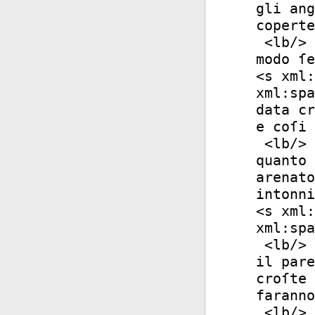
gli ang
coperte
<
lb
/>
modo ſe
<
s
xml:
xml:spa
data cr
e coſi
<
lb
/>
quanto 
arenato
intonni
<
s
xml:
xml:spa
<
lb
/>
il pare
croſte 
faranno
<
lb
/>