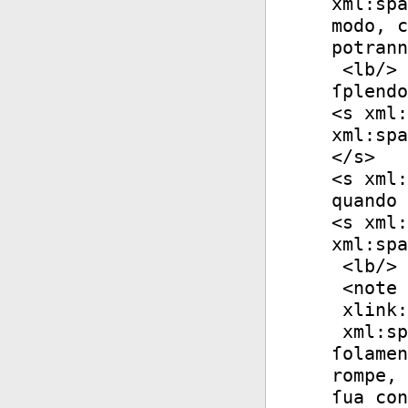
xml:spa
modo, c
potrann
<
lb
/>
ſplendo
<
s
xml:
xml:spa
</
s
>
<
s
xml:
quando 
<
s
xml:
xml:spa
<
lb
/>
<
note
xlink:
xml:sp
ſolamen
rompe, 
ſua con