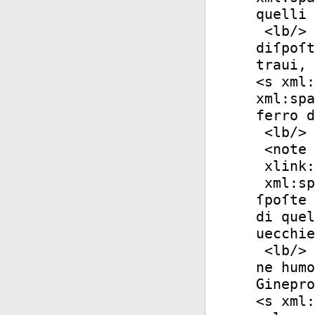
quelli 
<
lb
/>
diſpoſt
traui, 
<
s
xml:
xml:spa
ferro d
<
lb
/>
<
note
xlink:
xml:sp
ſpoſte 
di quel
uecchie
<
lb
/>
ne humo
Ginepro
<
s
xml: