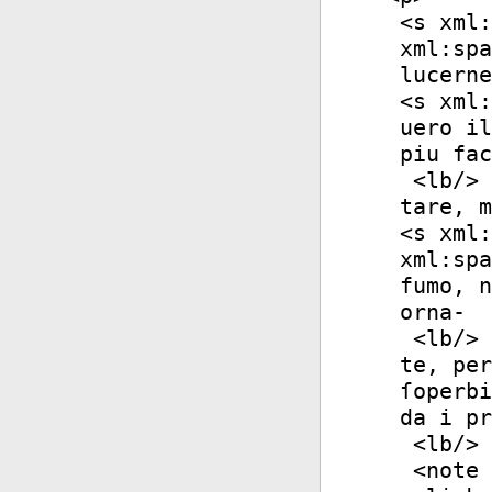
<
s
xml:
xml:spa
lucerne
<
s
xml:
uero il
piu fac
<
lb
/>
tare, m
<
s
xml:
xml:spa
fumo, n
orna-
<
lb
/>
te, per
ſoperbi
da i pr
<
lb
/>
<
note