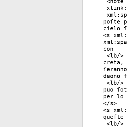
<
note
xlink:
xml:sp
poſte p
cielo ſ
<
s
xml:
xml:spa
con
<
lb
/>
creta, 
ſeranno
deono f
<
lb
/>
puo ſot
per lo 
</
s
>
<
s
xml:
queſte 
<
lb
/>