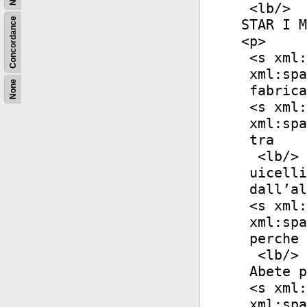
<
lb
/>
Concordance
STAR I M
<
p
>
<
s
xml:
xml:spa
None
fabrica
<
s
xml:
xml:spa
tra
<
lb
/>
uicelli
dall’al
<
s
xml:
xml:spa
perche 
<
lb
/>
Abete p
<
s
xml:
xml:spa