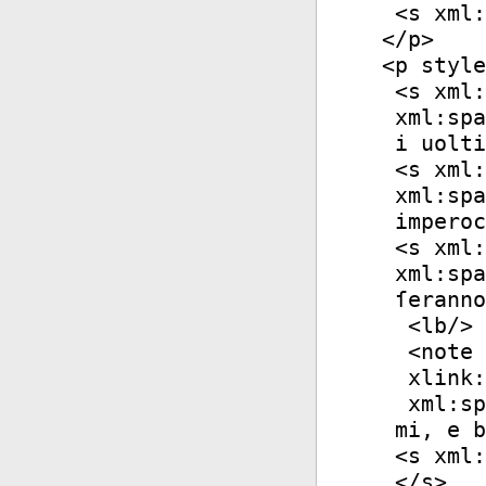
<
s
xml:
</
p
>
<
p
style
<
s
xml:
xml:spa
i uolti
<
s
xml:
xml:spa
imperoc
<
s
xml:
xml:spa
ſeranno
<
lb
/>
<
note
xlink:
xml:sp
mi, e b
<
s
xml:
</
s
>