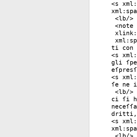
<
s
xml:
xml:spa
<
lb
/>
<
note
xlink:
xml:sp
ti con 
<
s
xml:
gli ſpe
eſpresſ
<
s
xml:
ſe ne i
<
lb
/>
ci ſi h
neceſſa
dritti,
<
s
xml:
xml:spa
<
lb
/>