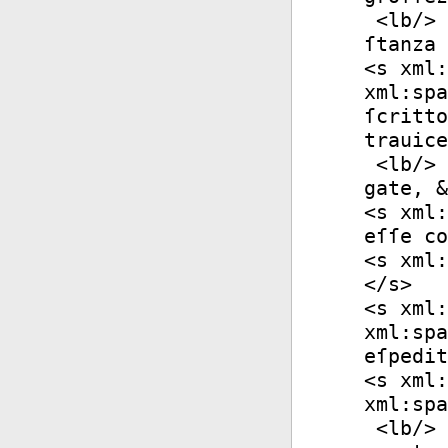
<
lb
/>
ſtanza 
<
s
xml:
xml:spa
ſcritto
trauice
<
lb
/>
gate, &
<
s
xml:
eſſe co
<
s
xml:
</
s
>
<
s
xml:
xml:spa
eſpedit
<
s
xml:
xml:spa
<
lb
/>