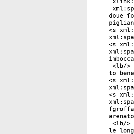
xlink:
xml:sp
doue ſo
piglian
<
s
xml:
xml:spa
<
s
xml:
xml:spa
imbocca
<
lb
/>
to bene
<
s
xml:
xml:spa
<
s
xml:
xml:spa
ſgroſſa
arenato
<
lb
/>
le long