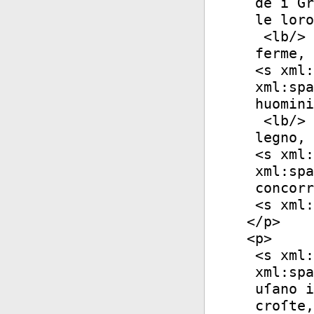
de i Gr
le loro
<
lb
/>
ferme, 
<
s
xml:
xml:spa
huomini
<
lb
/>
legno, 
<
s
xml:
xml:spa
concorr
<
s
xml:
</
p
>
<
p
>
<
s
xml:
xml:spa
uſano i
croſte,