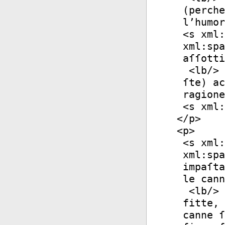
(perche
l’humor
<
s
xml:
xml:spa
aſſotti
<
lb
/>
ſte) ac
ragione
<
s
xml:
</
p
>
<
p
>
<
s
xml:
xml:spa
impaſta
le cann
<
lb
/>
fitte, 
canne ſ