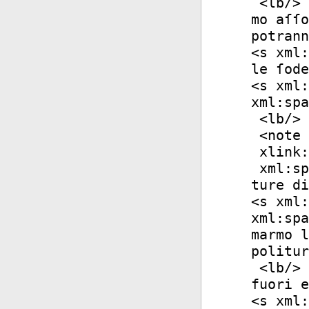
<
lb
/>
mo aſſo
potrann
<
s
xml:
le ſode
<
s
xml:
xml:spa
<
lb
/>
<
note
xlink:
xml:sp
ture di
<
s
xml:
xml:spa
marmo l
politur
<
lb
/>
fuori e
<
s
xml: