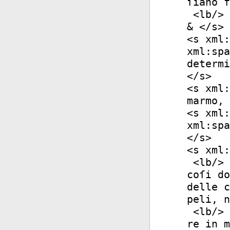
ſiano f
<
lb
/>
& </
s
>
<
s
xml:
xml:spa
determi
</
s
>
<
s
xml:
marmo, 
<
s
xml:
xml:spa
</
s
>
<
s
xml:
<
lb
/>
coſi do
delle c
peli, n
<
lb
/>
re in m