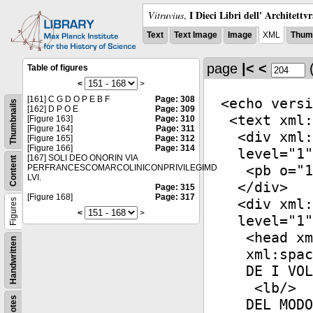
I Dieci Libri dell' Architettv
Vitruvius
,
Text
Text Image
Image
XML
Thumb
page
|<
<
Table of figures
<
>
[161] C G D O P E B F
Page: 308
<
echo
versi
Thumbnails
[162] D P O E
Page: 309
<
text
xml:
[Figure 163]
Page: 310
[Figure 164]
Page: 311
<
div
xml:
[Figure 165]
Page: 312
[Figure 166]
Page: 314
level
="
1
"
[167] SOLI DEO ONORIN VIA
Content
<
pb
o
="
1
PERFRANCESCOMARCOLINICONPRIVILEGIMD
LVI.
</
div
>
Page: 315
[Figure 168]
Page: 317
<
div
xml:
Figures
<
>
level
="
1
"
<
head
xm
Handwritten
xml:spac
DE I VOL
<
lb
/>
Notes
DEL MODO