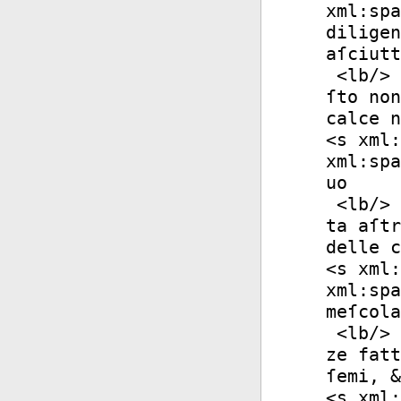
xml:spa
diligen
aſciutt
<
lb
/>
ſto non
calce n
<
s
xml:
xml:spa
uo
<
lb
/>
ta aſtr
delle c
<
s
xml:
xml:spa
meſcola
<
lb
/>
ze fatt
ſemi, &
<
s
xml: