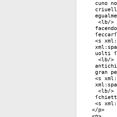
cuno no
criuell
egualme
<
lb
/>
facendo
ſeccarſ
<
s
xml:
xml:spa
uolti ſ
<
lb
/>
antichi
gran pe
<
s
xml:
xml:spa
<
lb
/>
ſchiett
<
s
xml:
</
p
>
<
p
>