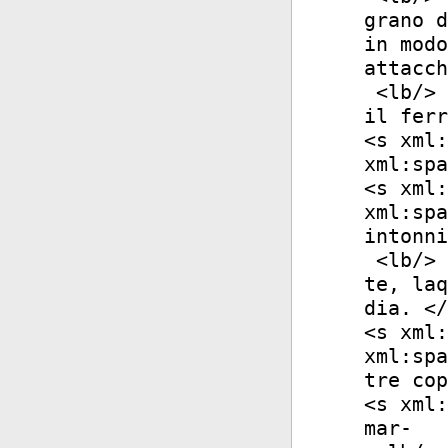
grano d
in modo
attacch
<
lb
/>
il ferr
<
s
xml:
xml:spa
<
s
xml:
xml:spa
intonni
<
lb
/>
te, laq
dia. </
<
s
xml:
xml:spa
tre cop
<
s
xml:
mar-