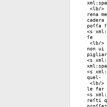
xml:spa
<
lb
/>
rena me
cadera 
poſſa ſ
<
s
xml:
ſe
<
lb
/>
non ui 
pigliar
<
s
xml:
xml:spa
<
s
xml:
quel-
<
lb
/>
le far 
<
s
xml:
reſti q
groſſez