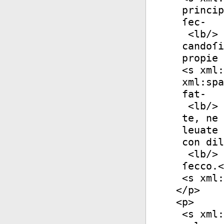
princip
ſec-
<
lb
/>
candoſi
propie 
<
s
xml:
xml:spa
fat-
<
lb
/>
te, ne 
leuate 
con dil
<
lb
/>
ſecco.<
<
s
xml:
</
p
>
<
p
>
<
s
xml: