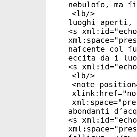
nebuloſo, ma ſi
<
lb
/>
luoghi aperti, 
<
s
xml:id
="
echo
xml:space
="
pres
naſcente col ſu
eccita da i luo
<
s
xml:id
="
echo
<
lb
/>
<
note
position
xlink:href
="
no
xml:space
="
pre
abondanti d’acq
<
s
xml:id
="
echo
xml:space
="
pres