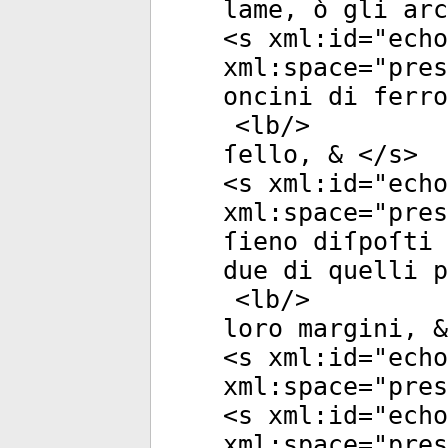
lame, ò gli arc
<
s
xml:id
="
echo
xml:space
="
pres
oncini di ferro
<
lb
/>
ſello, & </
s
>
<
s
xml:id
="
echo
xml:space
="
pres
ſieno diſpoſti 
due di quelli p
<
lb
/>
loro margini, &
<
s
xml:id
="
echo
xml:space
="
pres
<
s
xml:id
="
echo
xml:space
="
pres