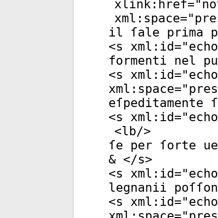
xlink:href
="
no
xml:space
="
pre
il ſale prima p
<
s
xml:id
="
echo
formenti nel p
<
s
xml:id
="
echo
xml:space
="
pres
eſpeditamente ſ
<
s
xml:id
="
echo
<
lb
/>
ſe per ſorte ue
& </
s
>
<
s
xml:id
="
echo
legnanii poſſon
<
s
xml:id
="
echo
xml:space
="
pres