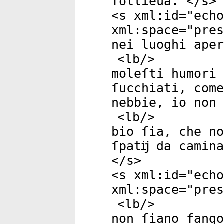
ſollieua. </
s
>
<
s
xml:id
="
echo
xml:space
="
pres
nei luoghi aper
<
lb
/>
moleſti humori 
ſucchiati, com
nebbie, io non 
<
lb
/>
bio ſia, che no
ſpatĳ da camina
</
s
>
<
s
xml:id
="
echo
xml:space
="
pres
<
lb
/>
non ſiano fango