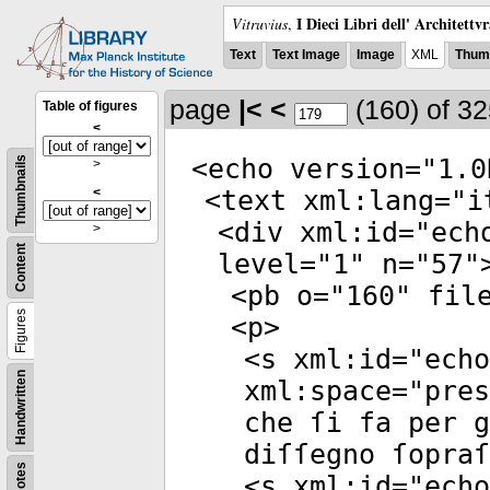
I Dieci Libri dell' Architettv
Vitruvius
,
Text
Text Image
Image
XML
Thumb
page
|<
<
(160)
of 3
Table of figures
<
<
echo
version
="
1.0
Thumbnails
>
<
<
text
xml:lang
="
i
<
div
xml:id
="
ech
>
Content
level
="
1
"
n
="
57
"
<
pb
o
="
160
"
fil
Figures
<
p
>
<
s
xml:id
="
echo
Handwritten
xml:space
="
pres
che ſi fa per g
diſſegno ſopraſ
Notes
<
s
xml:id
="
echo