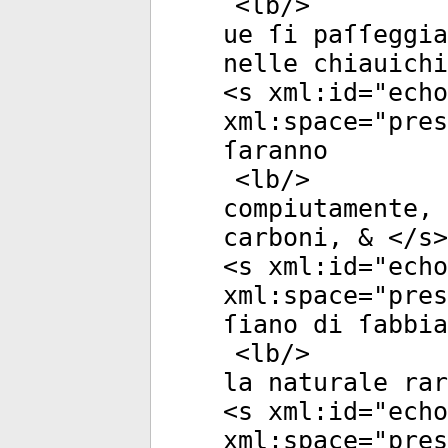
<
lb
/>
ue ſi paſſeggia
nelle chiauichi
<
s
xml:id
="
echo
xml:space
="
pres
ſaranno
<
lb
/>
compiutamente, 
carboni, & </
s
>
<
s
xml:id
="
echo
xml:space
="
pres
ſiano di ſabbia
<
lb
/>
la naturale rar
<
s
xml:id
="
echo
xml:space
="
pres