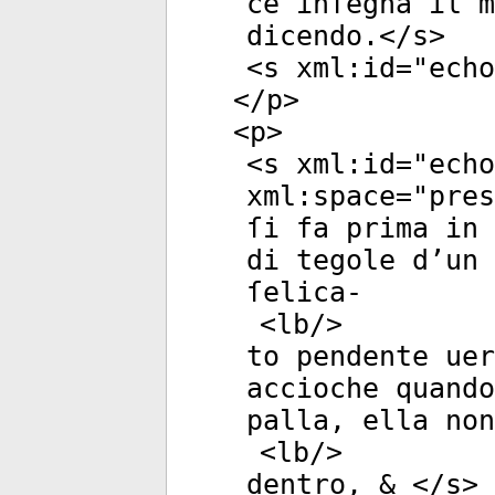
ce inſegna il m
dicendo.</
s
>
<
s
xml:id
="
echo
</
p
>
<
p
>
<
s
xml:id
="
echo
xml:space
="
pres
ſi fa prima in 
di tegole d’un 
ſelica-
<
lb
/>
to pendente uer
accioche quando
palla, ella non
<
lb
/>
dentro, & </
s
>