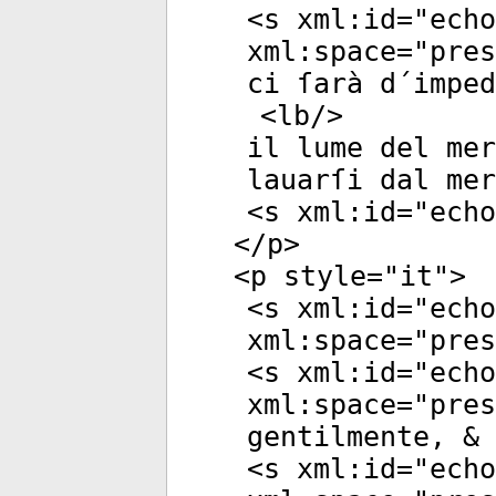
<
s
xml:id
="
echo
xml:space
="
pres
ci ſarà d´imped
<
lb
/>
il lume del mer
lauarſi dal mer
<
s
xml:id
="
echo
</
p
>
<
p
style
="
it
">
<
s
xml:id
="
echo
xml:space
="
pres
<
s
xml:id
="
echo
xml:space
="
pres
gentilmente, & 
<
s
xml:id
="
echo