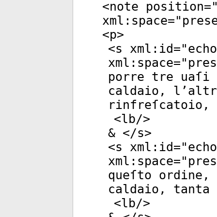
<
note
position
=
xml:space
="
pres
<
p
>
<
s
xml:id
="
echo
xml:space
="
pres
porre tre uaſi
caldaio, l’altr
rinfreſcatoio,
<
lb
/>
& </
s
>
<
s
xml:id
="
echo
xml:space
="
pres
queſto ordine, 
caldaio, tanta 
<
lb
/>