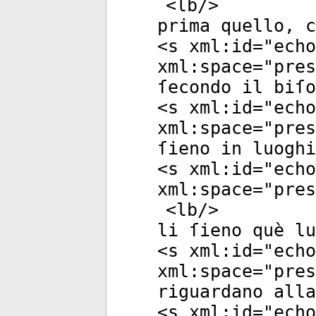
<
lb
/>
prima quello, c
<
s
xml:id
="
echo
xml:space
="
pres
ſecondo il biſ
<
s
xml:id
="
echo
xml:space
="
pres
ſieno in luoghi
<
s
xml:id
="
echo
xml:space
="
pres
<
lb
/>
li ſieno què lu
<
s
xml:id
="
echo
xml:space
="
pres
riguardano alla
<
s
xml:id
="
echo