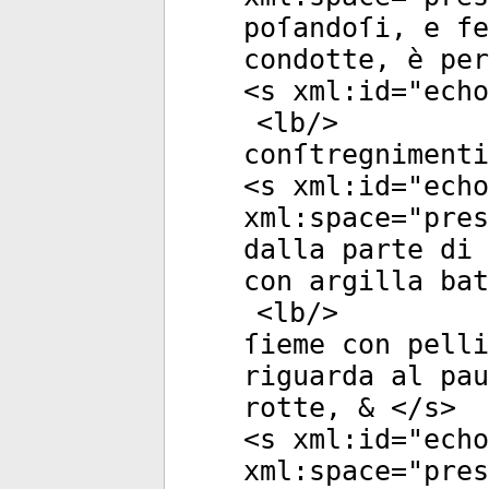
poſandoſi, e fe
condotte, è pe
<
s
xml:id
="
echo
<
lb
/>
conſtregnimenti
<
s
xml:id
="
echo
xml:space
="
pres
dalla parte di 
con argilla ba
<
lb
/>
ſieme con pelli
riguarda al pau
rotte, & </
s
>
<
s
xml:id
="
echo
xml:space
="
pres