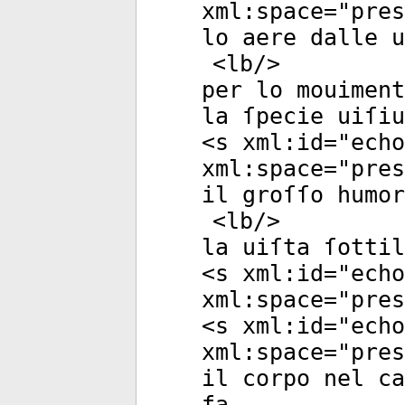
xml:space
="
pres
lo aere dalle u
<
lb
/>
per lo mouiment
la ſpecie uiſi
<
s
xml:id
="
echo
xml:space
="
pres
il groſſo humor
<
lb
/>
la uiſta ſotti
<
s
xml:id
="
echo
xml:space
="
pres
<
s
xml:id
="
echo
xml:space
="
pres
il corpo nel ca
fa