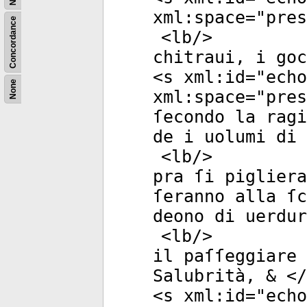
xml:space
="
pres
Concordance
<
lb
/>
chitraui, i goc
<
s
xml:id
="
echo
None
xml:space
="
pres
ſecondo la ragi
de i uolumi di 
<
lb
/>
pra ſi pigliera
ſeranno alla ſc
deono di uerdur
<
lb
/>
il paſſeggiare 
Salubrità, & </
<
s
xml:id
="
echo