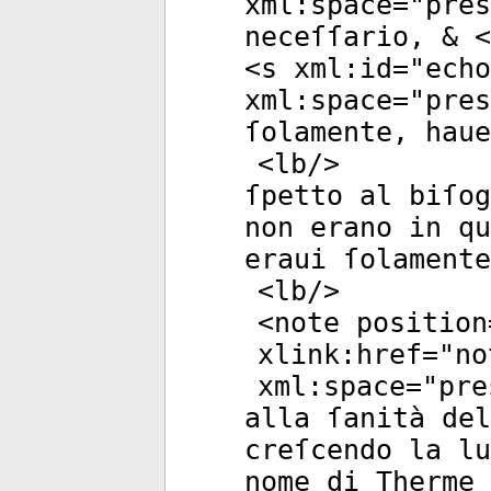
xml:space
="
pres
neceſſario, & <
<
s
xml:id
="
echo
xml:space
="
pres
ſolamente, hau
<
lb
/>
ſpetto al biſog
non erano in qu
eraui ſolamente
<
lb
/>
<
note
position
xlink:href
="
no
xml:space
="
pre
alla ſanità del
creſcendo la lu
nome di Therme 