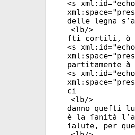
<
s
xml:id
="
echo
xml:space
="
pres
delle legna s’a
<
lb
/>
ſti cortili, ò 
<
s
xml:id
="
echo
xml:space
="
pres
partitamente à 
<
s
xml:id
="
echo
xml:space
="
pres
ci
<
lb
/>
danno queſti lu
è la ſanità l’a
ſalute, per qu
<
lb
/>