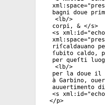
xml:space
="
pres
bagni doue prim
<
lb
/>
corpi, & </
s
>
<
s
xml:id
="
echo
xml:space
="
pres
riſcaldauano pe
ſubito caldo, p
per queſti luog
<
lb
/>
per la doue il 
à Garbino, ouer
auuertimento di
<
s
xml:id
="
echo
</
p
>