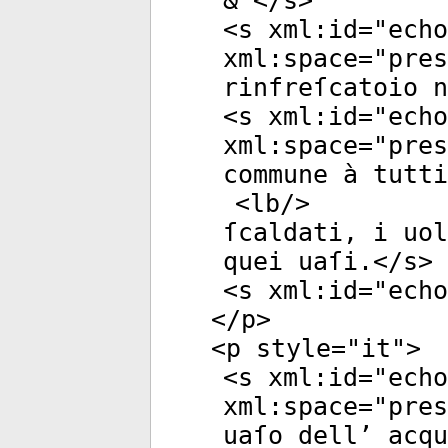
& </
s
>
<
s
xml:id
="
echo
xml:space
="
pres
rinfreſcatoio n
<
s
xml:id
="
echo
xml:space
="
pres
commune à tutti
<
lb
/>
ſcaldati, i uol
quei uaſi.</
s
>
<
s
xml:id
="
echo
</
p
>
<
p
style
="
it
">
<
s
xml:id
="
echo
xml:space
="
pres
uaſo dell’ acqu