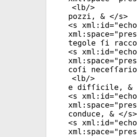
<
lb
/>
pozzi, & </
s
>
<
s
xml:id
="
echo
xml:space
="
pres
tegole ſi racco
<
s
xml:id
="
echo
xml:space
="
pres
coſi neceſſario
<
lb
/>
e difſicile, & 
<
s
xml:id
="
echo
xml:space
="
pres
conduce, & </
s
>
<
s
xml:id
="
echo
xml:space
="
pres