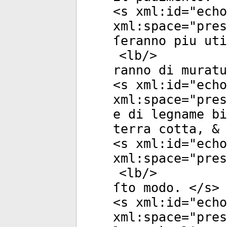
<
s
xml:id
="
echo
xml:space
="
pres
ſeranno piu uti
<
lb
/>
ranno di muratu
<
s
xml:id
="
echo
xml:space
="
pres
e di legname bi
terra cotta, & 
<
s
xml:id
="
echo
xml:space
="
pres
<
lb
/>
ſto modo. </
s
>
<
s
xml:id
="
echo
xml:space
="
pres