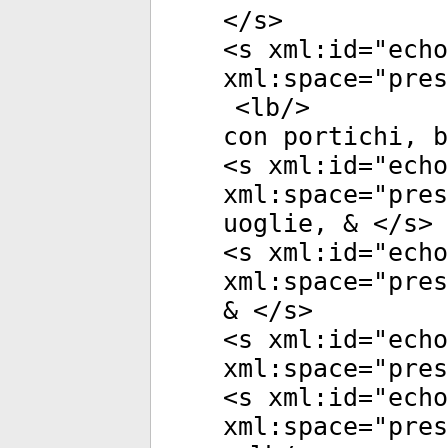
</
s
>
<
s
xml:id
="
echo
xml:space
="
pres
<
lb
/>
con portichi, b
<
s
xml:id
="
echo
xml:space
="
pres
uoglie, & </
s
>
<
s
xml:id
="
echo
xml:space
="
pres
& </
s
>
<
s
xml:id
="
echo
xml:space
="
pres
<
s
xml:id
="
echo
xml:space
="
pres