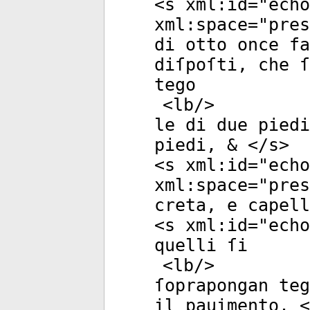
<
s
xml:id
="
echo
xml:space
="
pres
di otto once fa
diſpoſti, che ſ
tego
<
lb
/>
le di due piedi
piedi, & </
s
>
<
s
xml:id
="
echo
xml:space
="
pres
creta, e capell
<
s
xml:id
="
echo
quelli ſi
<
lb
/>
ſoprapongan teg
il pauimento. <