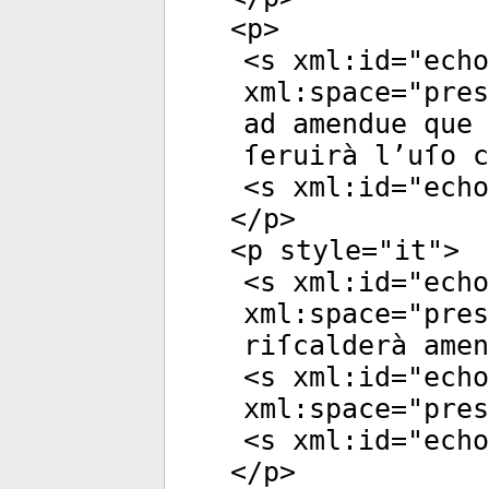
<
p
>
<
s
xml:id
="
echo
xml:space
="
pres
ad amendue que 
ſeruirà l’uſo c
<
s
xml:id
="
echo
</
p
>
<
p
style
="
it
">
<
s
xml:id
="
echo
xml:space
="
pres
riſcalderà amen
<
s
xml:id
="
echo
xml:space
="
pres
<
s
xml:id
="
echo
</
p
>