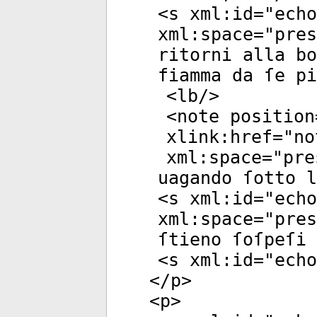
<
s
xml:id
="
echo
xml:space
="
pres
ritorni alla bo
fiamma da ſe pi
<
lb
/>
<
note
position
xlink:href
="
no
xml:space
="
pre
uagando ſotto l
<
s
xml:id
="
echo
xml:space
="
pres
ſtieno ſoſpeſi 
<
s
xml:id
="
echo
</
p
>
<
p
>