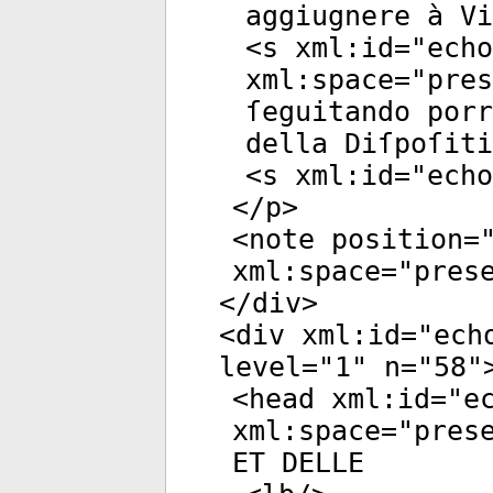
aggiugnere à Vi
<
s
xml:id
="
echo
xml:space
="
pres
ſeguitando por
della Diſpoſiti
<
s
xml:id
="
echo
</
p
>
<
note
position
=
xml:space
="
pres
</
div
>
<
div
xml:id
="
ech
level
="
1
"
n
="
58
"
<
head
xml:id
="
e
xml:space
="
pres
ET DELLE