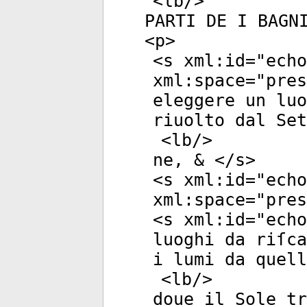
<
lb
/>
PARTI DE I BAGN
<
p
>
<
s
xml:id
="
echo
xml:space
="
pres
eleggere un luo
riuolto dal Set
<
lb
/>
ne, & </
s
>
<
s
xml:id
="
echo
xml:space
="
pres
<
s
xml:id
="
echo
luoghi da riſca
i lumi da quel
<
lb
/>
doue il Sole tr