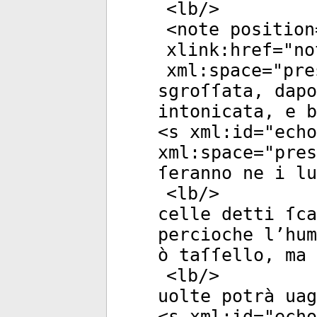
<
lb
/>
<
note
position
xlink:href
="
no
xml:space
="
pre
sgroſſata, dapo
intonicata, e b
<
s
xml:id
="
echo
xml:space
="
pres
ſeranno ne i l
<
lb
/>
celle detti ſca
percioche l’hum
ò taſſello, ma
<
lb
/>
uolte potrà uag
<
s
xml:id
="
echo