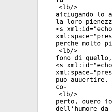
<
lb
/>
aſciugando lo a
la loro pienez
<
s
xml:id
="
echo
xml:space
="
pres
perche molto pi
<
lb
/>
ſono di quello,
<
s
xml:id
="
echo
xml:space
="
pres
puo auuertire, 
co-
<
lb
/>
perto, ouero ſo
dell’humore da 