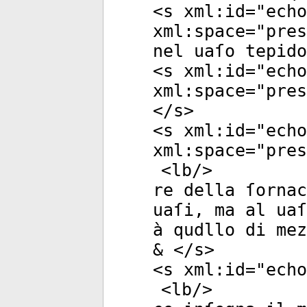
<
s
xml:id
="
echo
xml:space
="
pres
nel uaſo tepido
<
s
xml:id
="
echo
xml:space
="
pres
</
s
>
<
s
xml:id
="
echo
xml:space
="
pres
<
lb
/>
re della ſornac
uaſi, ma al uaſ
à qudllo di mez
& </
s
>
<
s
xml:id
="
echo
<
lb
/>