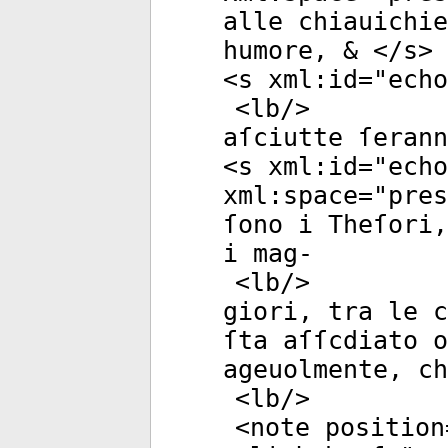
alle chiauichie
humore, & </
s
>
<
s
xml:id
="
echo
<
lb
/>
aſciutte ſerann
<
s
xml:id
="
echo
xml:space
="
pres
ſono i Theſori,
i mag-
<
lb
/>
giori, tra le c
ſta aſſcdiato o
ageuolmente, ch
<
lb
/>
<
note
position