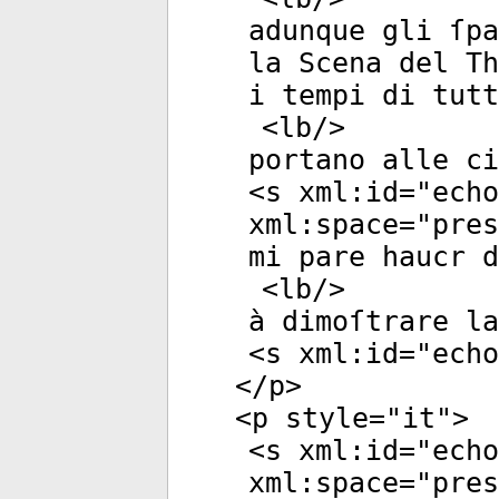
adunque gli ſpa
la Scena del Th
i tempi di tut
<
lb
/>
portano alle ci
<
s
xml:id
="
echo
xml:space
="
pres
mi pare haucr d
<
lb
/>
à dimoſtrare la
<
s
xml:id
="
echo
</
p
>
<
p
style
="
it
">
<
s
xml:id
="
echo
xml:space
="
pres