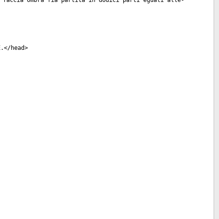
 faccia ombra ſia partita in dodici parti eguali alle-
E.</
head
>