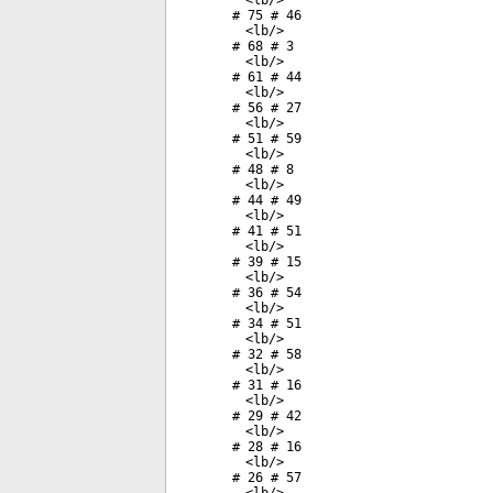
<
lb
/>
# 75 # 46
<
lb
/>
# 68 # 3
<
lb
/>
# 61 # 44
<
lb
/>
# 56 # 27
<
lb
/>
# 51 # 59
<
lb
/>
# 48 # 8
<
lb
/>
# 44 # 49
<
lb
/>
# 41 # 51
<
lb
/>
# 39 # 15
<
lb
/>
# 36 # 54
<
lb
/>
# 34 # 51
<
lb
/>
# 32 # 58
<
lb
/>
# 31 # 16
<
lb
/>
# 29 # 42
<
lb
/>
# 28 # 16
<
lb
/>
# 26 # 57