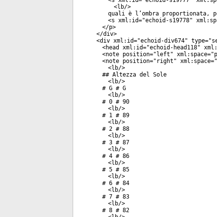
<
s
xml:id
="
echoid-s19777
"
xml:sp
<
lb
/>
quali è l’ombra proportionata, p
<
s
xml:id
="
echoid-s19778
"
xml:sp
</
p
>
</
div
>
<
div
xml:id
="
echoid-div674
"
type
="
s
<
head
xml:id
="
echoid-head118
"
xml:
<
note
position
="
left
"
xml:space
="
<
note
position
="
right
"
xml:space
=
<
lb
/>
## Altezza del Sole
<
lb
/>
# G # G
<
lb
/>
# 0 # 90
<
lb
/>
# 1 # 89
<
lb
/>
# 2 # 88
<
lb
/>
# 3 # 87
<
lb
/>
# 4 # 86
<
lb
/>
# 5 # 85
<
lb
/>
# 6 # 84
<
lb
/>
# 7 # 83
<
lb
/>
# 8 # 82