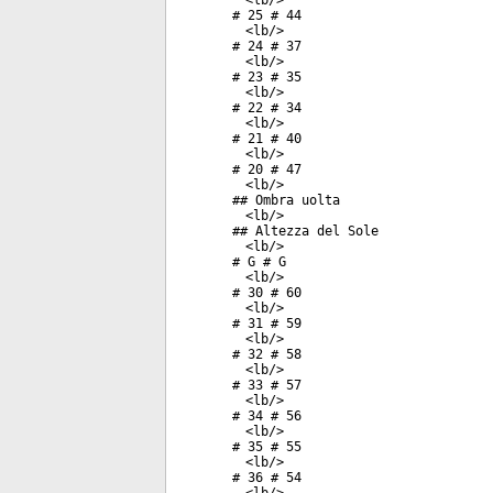
<
lb
/>
# 25 # 44
<
lb
/>
# 24 # 37
<
lb
/>
# 23 # 35
<
lb
/>
# 22 # 34
<
lb
/>
# 21 # 40
<
lb
/>
# 20 # 47
<
lb
/>
## Ombra uolta
<
lb
/>
## Altezza del Sole
<
lb
/>
# G # G
<
lb
/>
# 30 # 60
<
lb
/>
# 31 # 59
<
lb
/>
# 32 # 58
<
lb
/>
# 33 # 57
<
lb
/>
# 34 # 56
<
lb
/>
# 35 # 55
<
lb
/>
# 36 # 54