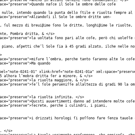
ace
="
preserve
">ancho in alcuni termini ſono conuenienti. </
s
>
ace
="
preserve
">Quando naſce il Sole le ombre delle coſe
 nulle, intendo quando la punta dello ſtile e riuolta ſempre al 
ace
="
preserve
">Alzandoſi il Sole le ombre dritte uen-
, ſul mezzo di breuiβime ſono le dritte, longhiβime le riuolte, 
nte, Pombra dritta, & </
s
>
ace
="
preserve
">la uoltata ſono pari alle coſe, però chi uoleſſe 
 piano, aſpetti che’l Sole ſia à 45 gradi alzato, ilche nelle no
>
ace
="
preserve
">miſure l’ombra, perche tanto ſaranno alte le coſe
ace
="
preserve
">Ma quando
bel
="
note-0241-01
"
xlink:href
="
note-0241-01a
"
xml:space
="
preserv
5 alhora l’mobra dritta ſer a minore, & </
s
>
ace
="
preserve
">la riuolta maggiore, & </
s
>
ace
="
preserve
">ſe’l ſole perueniſſe allaltezza di gradi 90 la om
ace
="
preserve
">la riuolta infinita. </
s
>
ace
="
preserve
">Qucsti auuertimenti danno ad intendere molte coſe
ace
="
preserve
">ſecrete, perche i culindri, i piani,
ace
="
preserve
">i drizzati horologi ſi poſſono fare ſenza tauole 
. </
s
>