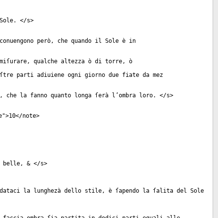
Sole. </
s
>
conuengono però, che quando il Sole è in
miſurare, qualche altezza ò di torre, ò
ſtre parti adiuiene ogni giorno due fiate da mez
, che la fanno quanto longa ſerà l’ombra loro. </
s
>
e
">10</
note
>
 belle, & </
s
>
dataci la lunghezà dello stile, è ſapendo la ſalita del Sole