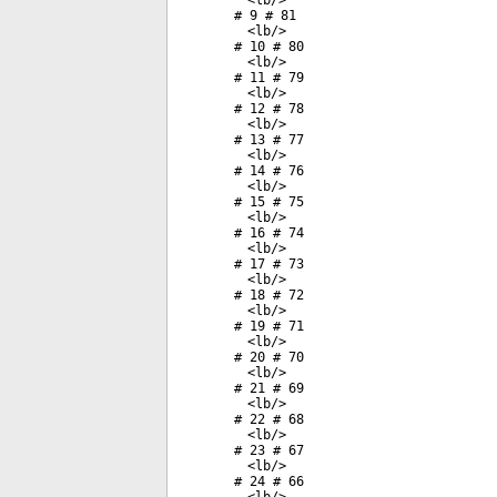
<
lb
/>
# 9 # 81
<
lb
/>
# 10 # 80
<
lb
/>
# 11 # 79
<
lb
/>
# 12 # 78
<
lb
/>
# 13 # 77
<
lb
/>
# 14 # 76
<
lb
/>
# 15 # 75
<
lb
/>
# 16 # 74
<
lb
/>
# 17 # 73
<
lb
/>
# 18 # 72
<
lb
/>
# 19 # 71
<
lb
/>
# 20 # 70
<
lb
/>
# 21 # 69
<
lb
/>
# 22 # 68
<
lb
/>
# 23 # 67
<
lb
/>
# 24 # 66