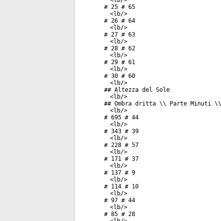
<
lb
/>
# 25 # 65
<
lb
/>
# 26 # 64
<
lb
/>
# 27 # 63
<
lb
/>
# 28 # 62
<
lb
/>
# 29 # 61
<
lb
/>
# 30 # 60
<
lb
/>
## Altezza del Sole
<
lb
/>
## Ombra dritta \\ Parte Minuti \
<
lb
/>
# 695 # 44
<
lb
/>
# 343 # 39
<
lb
/>
# 228 # 57
<
lb
/>
# 171 # 37
<
lb
/>
# 137 # 9
<
lb
/>
# 114 # 10
<
lb
/>
# 97 # 44
<
lb
/>
# 85 # 28