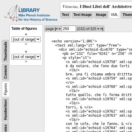
I Dieci Libri dell' Architettv
Vitruvius
,
Text
Text Image
Image
XML
Thumb
Table of figures
page
|<
<
(232)
of 325
>
>|
<
<
echo
version
="
1.0RC
">
Thumbnails
>
<
text
xml:lang
="
it
"
type
="
free
">
<
div
xml:id
="
echoid-div670
"
type
="
s
<
<
pb
o
="
232
"
file
="
0241
"
n
="
250
"
rh
<
p
style
="
it
">
>
<
s
xml:id
="
echoid-s19758
"
xml:sp
è da notare, che ſono due ſorti 
Content
<
lb
/>
bre, una ſi chiama ombra drittta
<
s
xml:id
="
echoid-s19759
"
xml:sp
</
s
>
Figures
<
s
xml:id
="
echoid-s19760
"
xml:sp
<
lb
/>
tutto quello, che ſi forma dritt
<
s
xml:id
="
echoid-s19761
"
xml:sp
Handwritten
<
lb
/>
torri, & </
s
>
<
s
xml:id
="
echoid-s19762
"
xml:sp
<
s
xml:id
="
echoid-s19763
"
xml:sp
<
lb
/>
con le coſe, che le fanno, & </
s
Notes
<
s
xml:id
="
echoid-s19764
"
xml:sp