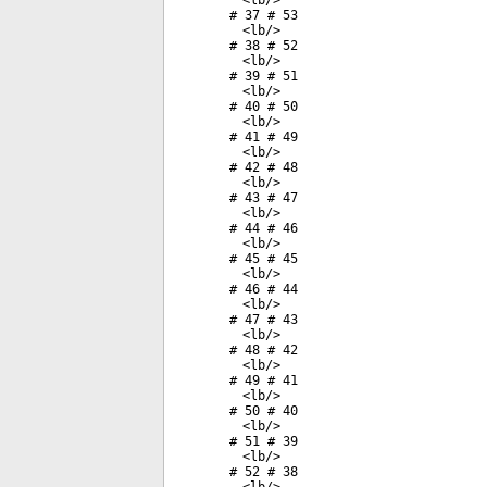
<
lb
/>
# 37 # 53
<
lb
/>
# 38 # 52
<
lb
/>
# 39 # 51
<
lb
/>
# 40 # 50
<
lb
/>
# 41 # 49
<
lb
/>
# 42 # 48
<
lb
/>
# 43 # 47
<
lb
/>
# 44 # 46
<
lb
/>
# 45 # 45
<
lb
/>
# 46 # 44
<
lb
/>
# 47 # 43
<
lb
/>
# 48 # 42
<
lb
/>
# 49 # 41
<
lb
/>
# 50 # 40
<
lb
/>
# 51 # 39
<
lb
/>
# 52 # 38