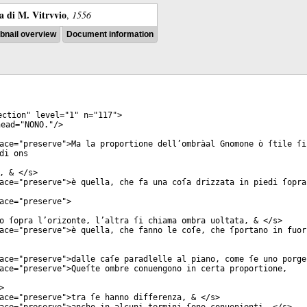
ra di M. Vitrvvio
,
1556
nail overview
Document information
ection
"
level
="
1
"
n
="
117
">
ead
="
NONO.
"/>
ace
="
preserve
">Ma la proportione dell’ombràal Gnomone ò ſtile ſi
di ons
, & </
s
>
ace
="
preserve
">è quella, che fa una coſa drizzata in piedi ſopra
ace
="
preserve
">
o ſopra l’orizonte, l’altra ſi chiama ombra uoltata, & </
s
>
ace
="
preserve
">è quella, che fanno le coſe, che ſportano in fuor
ace
="
preserve
">dalle caſe paradlelle al piano, come ſe uno porge
ace
="
preserve
">Queſte ombre conuengono in certa proportione,
>
ace
="
preserve
">tra ſe hanno differenza, & </
s
>