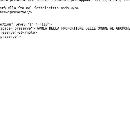
ace
="
preserve
">La tauola ueramente preſuppone, che ognicoſa, che
erò ella ſta nel ſottoſcritto modo.</
s
>
ace
="
preserve
"/>
ection
"
level
="
1
"
n
="
118
">
space
="
preserve
">TAVOLA DELLA PROPORTIONE DELLE OMBRE AL GNOMON
preserve
">20</
note
>
"
preserve
">