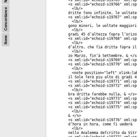
<
s
xml:id
="
echoid-s19765
"
xml:sp
<
s
xml:id
="
echoid-s19766
"
xml:sp
<
lb
/>
Concordance
dritte ſono infinite, le uoltate
<
s
xml:id
="
echoid-s19767
"
xml:sp
<
lb
/>
gono minori, le uoltate maggiori
<
lb
/>
gradi 45 d’altezza ſopra l’orizo
None
<
s
xml:id
="
echoid-s19768
"
xml:sp
<
lb
/>
d’altro, che ſia dritta ſopra il
<
lb
/>
zo Marzo, fin’à Settembre, & </
s
<
s
xml:id
="
echoid-s19769
"
xml:sp
<
s
xml:id
="
echoid-s19770
"
xml:sp
<
lb
/>
<
note
position
="
left
"
xlink:la
il Sole ſerà piu alto di gradi 4
<
s
xml:id
="
echoid-s19771
"
xml:sp
<
s
xml:id
="
echoid-s19772
"
xml:sp
<
lb
/>
bra dritta ſarebbe nulla, & </
s
>
<
s
xml:id
="
echoid-s19773
"
xml:sp
<
s
xml:id
="
echoid-s19774
"
xml:sp
<
s
xml:id
="
echoid-s19775
"
xml:sp
<
lb
/>
& </
s
>
<
s
xml:id
="
echoid-s19776
"
xml:sp
d’hora in hora, come ſi uederà
<
lb
/>
nello Analemma deſcritto da Vitr