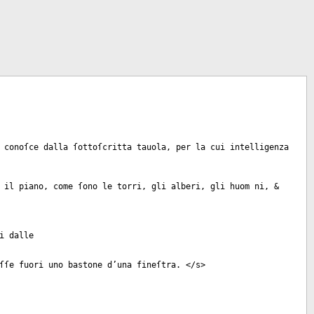
 conoſce dalla ſottoſcritta tauola, per la cui intelligenza
 il piano, come ſono le torri, gli alberi, gli huom ni, &
i dalle
ſſe fuori uno bastone d’una fineſtra. </
s
>