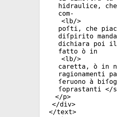
hidraulice, che
com-
<
lb
/>
poſti, che pia
diſpirito manda
dichiara poi il
fatto ò in
<
lb
/>
caretta, ò in n
ragionamenti pa
ſeruono à biſog
ſoprastanti </
s
</
p
>
</
div
>
</
text
>