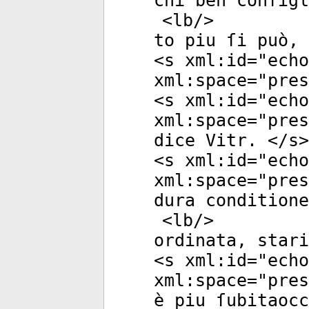
chi ben conſigl
<
lb
/>
to piu ſi può, 
<
s
xml:id
="
echo
xml:space
="
pres
<
s
xml:id
="
echo
xml:space
="
pres
dice Vitr. </
s
>
<
s
xml:id
="
echo
xml:space
="
pres
dura conditione
<
lb
/>
ordinata, stari
<
s
xml:id
="
echo
xml:space
="
pres
è piu ſubitaocc