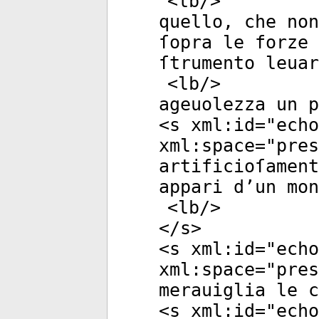
<
lb
/>
quello, che non
ſopra le forze 
ſtrumento leuar
<
lb
/>
ageuolezza un p
<
s
xml:id
="
echo
xml:space
="
pres
artificioſament
appari d’un mon
<
lb
/>
</
s
>
<
s
xml:id
="
echo
xml:space
="
pres
merauiglia le c
<
s
xml:id
="
echo