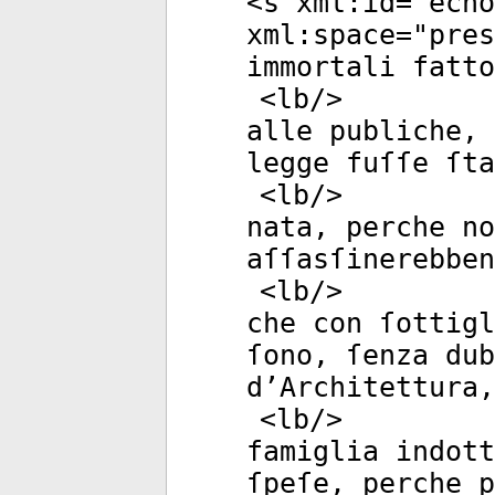
<
s
xml:id
="
echo
xml:space
="
pres
immortali fatt
<
lb
/>
alle publiche, 
legge fuſſe ſta
<
lb
/>
nata, perche no
aſſasſinerebben
<
lb
/>
che con ſottig
ſono, ſenza dub
d’Architettura,
<
lb
/>
famiglia indot
ſpeſe, perche p