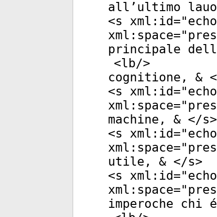
all’ultimo lauo
<
s
xml:id
="
echo
xml:space
="
pres
principale dell
<
lb
/>
cognitione, & <
<
s
xml:id
="
echo
xml:space
="
pres
machine, & </
s
>
<
s
xml:id
="
echo
xml:space
="
pres
utile, & </
s
>
<
s
xml:id
="
echo
xml:space
="
pres
imperoche chi é