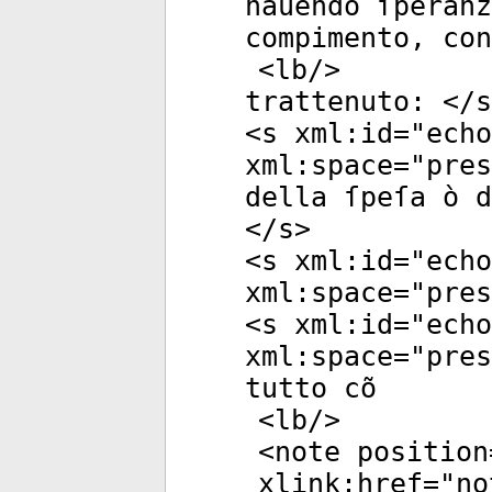
hauendo ſperanz
compimento, con
<
lb
/>
trattenuto: </
s
<
s
xml:id
="
echo
xml:space
="
pres
della ſpeſa ò 
</
s
>
<
s
xml:id
="
echo
xml:space
="
pres
<
s
xml:id
="
echo
xml:space
="
pres
tutto cõ
<
lb
/>
<
note
position
xlink:href
="
no