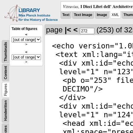
I Dieci Libri dell' Architettv
Vitruvius
,
Text
Text Image
Image
XML
Thumb
page
|<
<
(253)
of 3
Table of figures
<
<
echo
version
="
1.0
Thumbnails
>
<
<
text
xml:lang
="
i
<
div
xml:id
="
ech
>
Content
level
="
1
"
n
="
123
<
pb
o
="
253
"
fil
Figures
DECIMO
"/>
</
div
>
Handwritten
<
div
xml:id
="
ech
level
="
1
"
n
="
124
<
head
xml:id
="
e
Notes
xml:space
="
pres