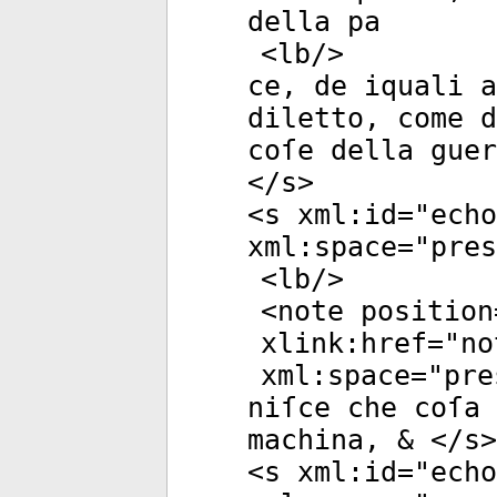
della pa
<
lb
/>
ce, de iquali a
diletto, come d
coſe della guer
</
s
>
<
s
xml:id
="
echo
xml:space
="
pres
<
lb
/>
<
note
position
xlink:href
="
no
xml:space
="
pre
niſce che coſa 
machina, & </
s
>
<
s
xml:id
="
echo