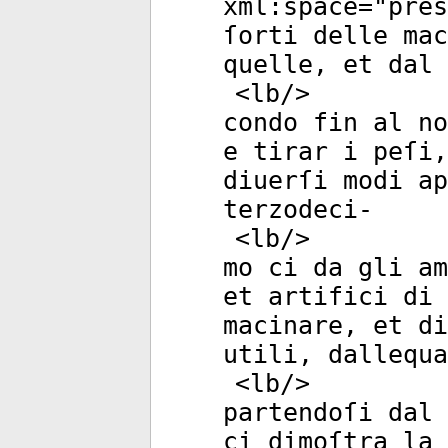
xml:space
="
pres
ſorti delle mac
quelle, et dal 
<
lb
/>
condo fin al no
e tirar i peſi,
diuerſi modi ap
terzodeci-
<
lb
/>
mo ci da gli am
et artifici di 
macinare, et di
utili, dallequa
<
lb
/>
partendoſi dal 
ci dimoſtra la 