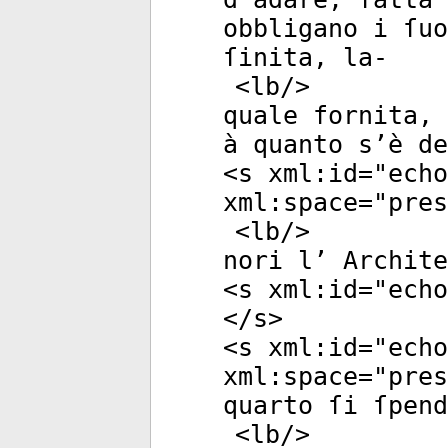
obbligano i ſuo
ſinita, la-
<
lb
/>
quale fornita, 
à quanto s’è de
<
s
xml:id
="
echo
xml:space
="
pres
<
lb
/>
nori l’ Archite
<
s
xml:id
="
echo
</
s
>
<
s
xml:id
="
echo
xml:space
="
pres
quarto ſi ſpend
<
lb
/>