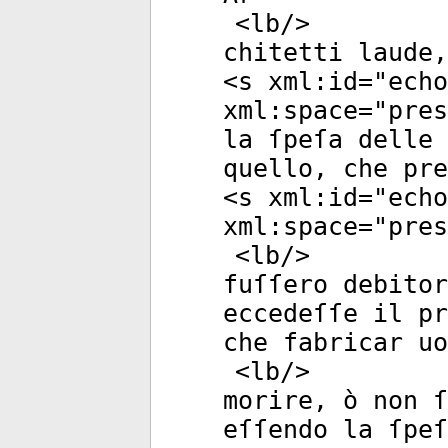
<
lb
/>
chitetti laude,
<
s
xml:id
="
echo
xml:space
="
pres
la ſpeſa delle 
quello, che pre
<
s
xml:id
="
echo
xml:space
="
pres
<
lb
/>
fuſſero debitor
eccedeſſe il pr
che fabricar uo
<
lb
/>
morire, ò non ſ
eſſendo la ſpeſ