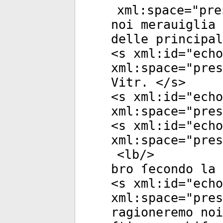
xml:space
="
pre
noi merauiglia 
delle principal
<
s
xml:id
="
echo
xml:space
="
pres
Vitr. </
s
>
<
s
xml:id
="
echo
xml:space
="
pres
<
s
xml:id
="
echo
xml:space
="
pres
<
lb
/>
bro ſecondo la 
<
s
xml:id
="
echo
xml:space
="
pres
ragioneremo noi