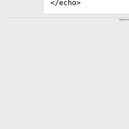
</
echo
>
Impre