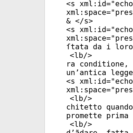
<
s
xml:id
="
echo
xml:space
="
pres
& </
s
>
<
s
xml:id
="
echo
xml:space
="
pres
ſtata da i loro
<
lb
/>
ra conditione, 
un’antica legge
<
s
xml:id
="
echo
xml:space
="
pres
<
lb
/>
chitetto quando
promette prima 
<
lb
/>
d’ãdare, fatta 