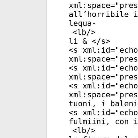
xml:space
="
pres
all’horribile i
lequa-
<
lb
/>
li & </
s
>
<
s
xml:id
="
echo
xml:space
="
pres
<
s
xml:id
="
echo
xml:space
="
pres
<
s
xml:id
="
echo
xml:space
="
pres
tuoni, i baleni
<
s
xml:id
="
echo
fulmiini, con i
<
lb
/>