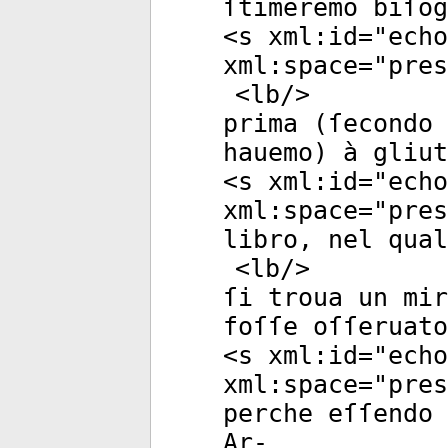
ſtimeremo biſog
<
s
xml:id
="
echo
xml:space
="
pres
<
lb
/>
prima (ſecondo 
hauemo) à gliu
<
s
xml:id
="
echo
xml:space
="
pres
libro, nel qual
<
lb
/>
ſi troua un mi
foſſe oſſeruato
<
s
xml:id
="
echo
xml:space
="
pres
perche eſſendo 
Ar-