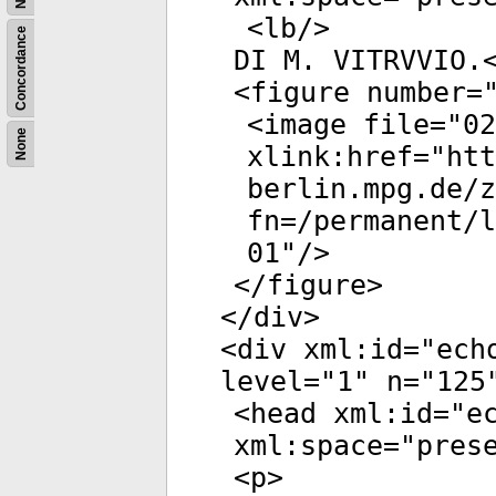
<
lb
/>
Concordance
DI M. VITRVVIO.
<
figure
number
=
<
image
file
="
02
None
xlink:href
="
htt
berlin.mpg.de/
fn=/permanent/
01
"/>
</
figure
>
</
div
>
<
div
xml:id
="
ech
level
="
1
"
n
="
125
<
head
xml:id
="
e
xml:space
="
pres
<
p
>