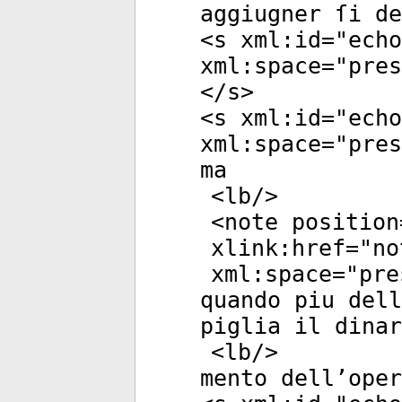
aggiugner ſi de
<
s
xml:id
="
echo
xml:space
="
pres
</
s
>
<
s
xml:id
="
echo
xml:space
="
pres
ma
<
lb
/>
<
note
position
xlink:href
="
no
xml:space
="
pre
quando piu dell
piglia il dinar
<
lb
/>
mento dell’oper