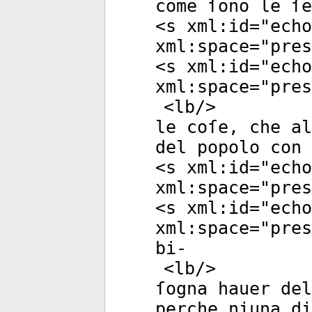
come ſono le ſe
<
s
xml:id
="
echo
xml:space
="
pres
<
s
xml:id
="
echo
xml:space
="
pres
<
lb
/>
le coſe, che al
del popolo con 
<
s
xml:id
="
echo
xml:space
="
pres
<
s
xml:id
="
echo
xml:space
="
pres
bi-
<
lb
/>
ſogna hauer de
perche niuna di