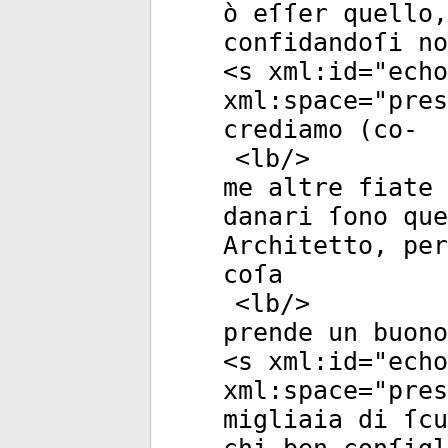
ò eſſer quello
confidandoſi no
<
s
xml:id
="
echo
xml:space
="
pres
crediamo (co-
<
lb
/>
me altre fiate
danari ſono que
Architetto, per
coſa
<
lb
/>
prende un buono
<
s
xml:id
="
echo
xml:space
="
pres
migliaia di ſcu