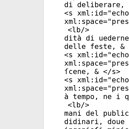
di deliberare, 
<
s
xml:id
="
echo
xml:space
="
pres
<
lb
/>
dità di uederne
delle feste, & 
<
s
xml:id
="
echo
xml:space
="
pres
ſcene, & </
s
>
<
s
xml:id
="
echo
xml:space
="
pres
à tempo, ne i 
<
lb
/>
mani del public
didinari, doue 