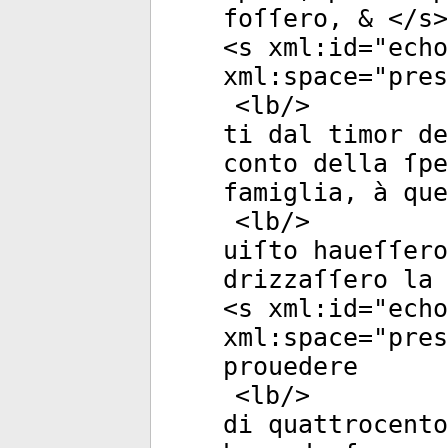
foſſero, & </
s
>
<
s
xml:id
="
echo
xml:space
="
pres
<
lb
/>
ti dal timor de
conto della ſpe
famiglia, à que
<
lb
/>
uiſto haueſſero
drizzaſſero la
<
s
xml:id
="
echo
xml:space
="
pres
prouedere
<
lb
/>
di quattrocento