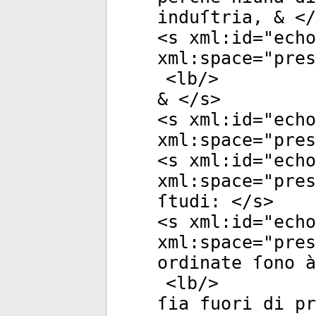
induſtria, & </
<
s
xml:id
="
echo
xml:space
="
pres
<
lb
/>
& </
s
>
<
s
xml:id
="
echo
xml:space
="
pres
<
s
xml:id
="
echo
xml:space
="
pres
ſtudi: </
s
>
<
s
xml:id
="
echo
xml:space
="
pres
ordinate ſono à
<
lb
/>
ſia fuori di pr