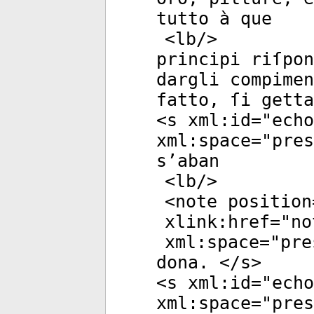
tutto à que
<
lb
/>
principi riſpon
dargli compime
fatto, ſi getta
<
s
xml:id
="
echo
xml:space
="
pres
s’aban
<
lb
/>
<
note
position
xlink:href
="
no
xml:space
="
pre
dona. </
s
>
<
s
xml:id
="
echo
xml:space
="
pres