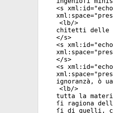
ingenioſi minis
<
s
xml:id
="
echo
xml:space
="
pres
<
lb
/>
chitetti delle 
</
s
>
<
s
xml:id
="
echo
xml:space
="
pres
</
s
>
<
s
xml:id
="
echo
xml:space
="
pres
ignoranzà, ò ua
<
lb
/>
tutta la materi
ſi ragiona dell
ſi di quelli, 