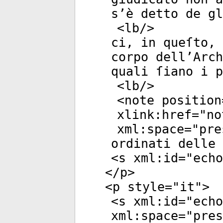
s’è detto de g
<
lb
/>
ci, in queſto, 
corpo dell’Arch
quali ſiano i 
<
lb
/>
<
note
position
xlink:href
="
no
xml:space
="
pre
ordinati delle 
<
s
xml:id
="
echo
</
p
>
<
p
style
="
it
">
<
s
xml:id
="
echo
xml:space
="
pres