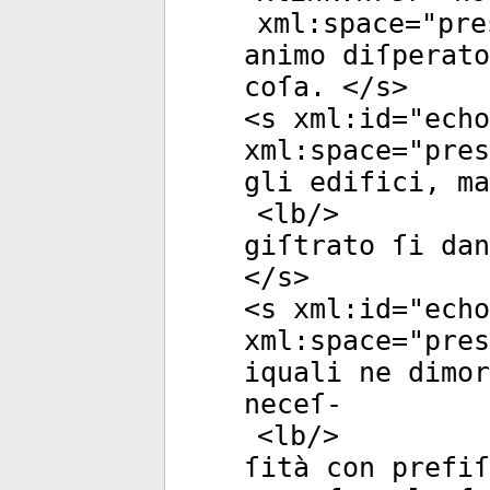
xml:space
="
pre
animo diſperat
coſa. </
s
>
<
s
xml:id
="
echo
xml:space
="
pres
gli edifici, ma
<
lb
/>
giſtrato ſi da
</
s
>
<
s
xml:id
="
echo
xml:space
="
pres
iquali ne dimor
neceſ-
<
lb
/>
ſità con prefiſ