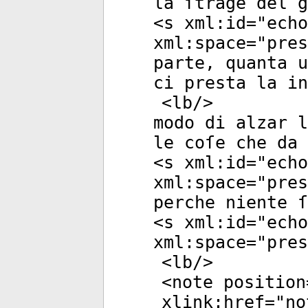
la ſtrage del g
<
s
xml:id
="
echo
xml:space
="
pres
parte, quanta u
ci presta la in
<
lb
/>
modo di alzar l
le coſe che da 
<
s
xml:id
="
echo
xml:space
="
pres
perche niente ſ
<
s
xml:id
="
echo
xml:space
="
pres
<
lb
/>
<
note
position
xlink:href
="
no