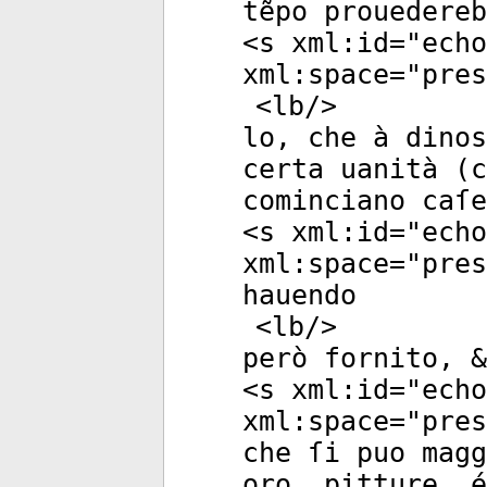
tẽpo prouedereb
<
s
xml:id
="
echo
xml:space
="
pres
<
lb
/>
lo, che à dinos
certa uanità (c
cominciano caſe
<
s
xml:id
="
echo
xml:space
="
pres
hauendo
<
lb
/>
però fornito, &
<
s
xml:id
="
echo
xml:space
="
pres
che ſi puo magg
oro, pitture, é