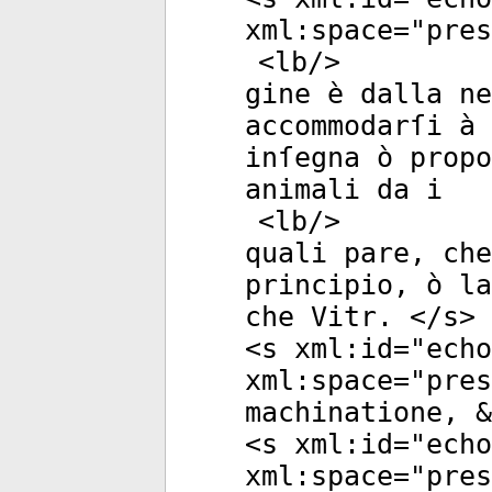
xml:space
="
pres
<
lb
/>
gine è dalla ne
accommodarſi à 
inſegna ò propo
animali da i
<
lb
/>
quali pare, ch
principio, ò la
che Vitr. </
s
>
<
s
xml:id
="
echo
xml:space
="
pres
machinatione, &
<
s
xml:id
="
echo
xml:space
="
pres