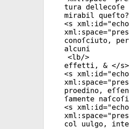
tura dellecoſe 
mirabil queſto?
<
s
xml:id
="
echo
xml:space
="
pres
conoſciuto, per
alcuni
<
lb
/>
effetti, & </
s
>
<
s
xml:id
="
echo
xml:space
="
pres
proedino, eſſen
ſamente naſcoſi
<
s
xml:id
="
echo
xml:space
="
pres
col uulgo, inte