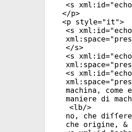
<
s
xml:id
="
echo
</
p
>
<
p
style
="
it
">
<
s
xml:id
="
echo
xml:space
="
pres
</
s
>
<
s
xml:id
="
echo
xml:space
="
pres
<
s
xml:id
="
echo
xml:space
="
pres
machina, come e
maniere di mach
<
lb
/>
no, che diſſere
che origine, & 