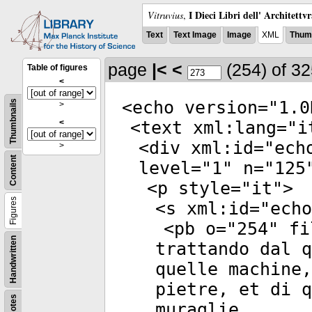
I Dieci Libri dell' Architettv
Vitruvius
,
Text
Text Image
Image
XML
Thumb
page
|<
<
(254)
of 3
Table of figures
<
<
echo
version
="
1.0
Thumbnails
>
<
<
text
xml:lang
="
i
<
div
xml:id
="
ech
>
Content
level
="
1
"
n
="
125
<
p
style
="
it
">
Figures
<
s
xml:id
="
echo
<
pb
o
="
254
"
fi
Handwritten
trattando dal 
quelle machine,
pietre, et di q
Notes
muraglie