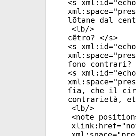
<
s
xml:id
="
echo
xml:space
="
pres
lõtane dal cent
<
lb
/>
cẽtro? </
s
>
<
s
xml:id
="
echo
xml:space
="
pres
ſono contrari? 
<
s
xml:id
="
echo
xml:space
="
pres
ſia, che il cir
contrarietà, et
<
lb
/>
<
note
position
xlink:href
="
no
xml:space
="
pre