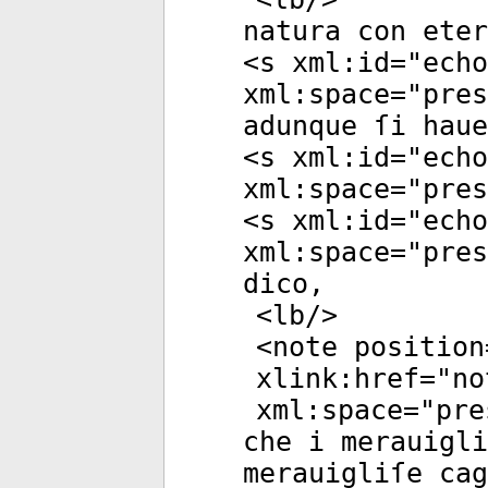
natura con eter
<
s
xml:id
="
echo
xml:space
="
pres
adunque ſi haue
<
s
xml:id
="
echo
xml:space
="
pres
<
s
xml:id
="
echo
xml:space
="
pres
dico,
<
lb
/>
<
note
position
xlink:href
="
no
xml:space
="
pre
che i merauigli
merauigliſe cag