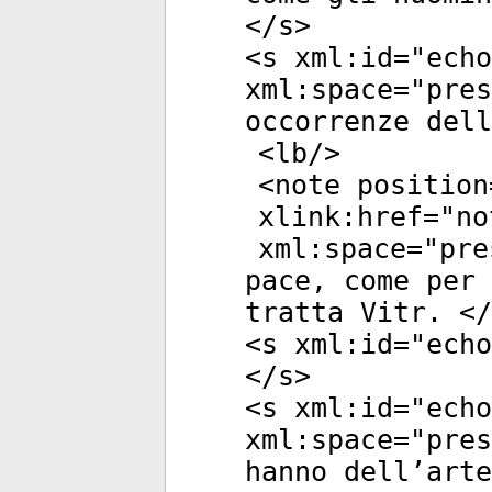
</
s
>
<
s
xml:id
="
echo
xml:space
="
pres
occorrenze dell
<
lb
/>
<
note
position
xlink:href
="
no
xml:space
="
pre
pace, come per 
tratta Vitr. </
<
s
xml:id
="
echo
</
s
>
<
s
xml:id
="
echo
xml:space
="
pres
hanno dell’arte