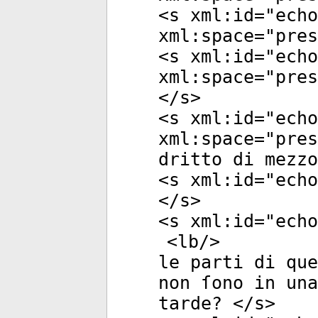
<
s
xml:id
="
echo
xml:space
="
pres
<
s
xml:id
="
echo
xml:space
="
pres
</
s
>
<
s
xml:id
="
echo
xml:space
="
pres
dritto di mezzo
<
s
xml:id
="
echo
</
s
>
<
s
xml:id
="
echo
<
lb
/>
le parti di que
non ſono in una
tarde? </
s
>