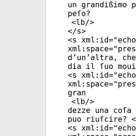
un grandißimo p
peſo?
<
lb
/>
</
s
>
<
s
xml:id
="
echo
xml:space
="
pres
d’un’altra, che
dia il ſuo moui
<
s
xml:id
="
echo
xml:space
="
pres
gran
<
lb
/>
dezze una coſa 
puo riuſcire? <
<
s
xml:id
="
echo