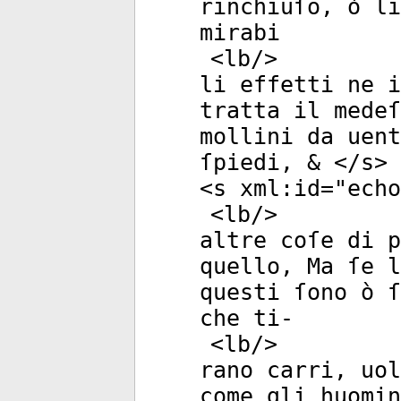
rinchiuſo, ò li
mirabi
<
lb
/>
li effetti ne 
tratta il medeſ
mollini da uent
ſpiedi, & </
s
>
<
s
xml:id
="
echo
<
lb
/>
altre coſe di 
quello, Ma ſe l
questi ſono ò ſ
che ti-
<
lb
/>
rano carri, uo
come gli huomin