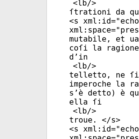
<
lb
/>
ſtrationi da qu
<
s
xml:id
="
echo
xml:space
="
pres
mutabile, et u
coſi la ragione
d’in
<
lb
/>
telletto, ne ſi
imperoche la ra
s’è detto) è qu
ella ſi
<
lb
/>
troue. </
s
>
<
s
xml:id
="
echo
xml:space
="
pres