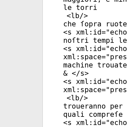
le torri
<
lb
/>
che ſopra ruote
<
s
xml:id
="
echo
noſtri tempi le
<
s
xml:id
="
echo
xml:space
="
pres
machine trouate
& </
s
>
<
s
xml:id
="
echo
xml:space
="
pres
<
lb
/>
troueranno per 
quali compreſe
<
s
xml:id
="
echo