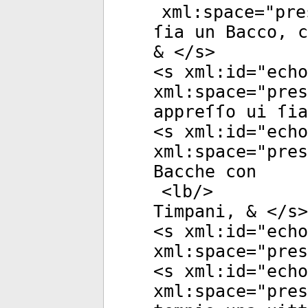
xml:space
="
pre
ſia un Bacco, c
& </
s
>
<
s
xml:id
="
echo
xml:space
="
pres
appreſſo ui ſia
<
s
xml:id
="
echo
xml:space
="
pres
Bacche con
<
lb
/>
Timpani, & </
s
>
<
s
xml:id
="
echo
xml:space
="
pres
<
s
xml:id
="
echo
xml:space
="
pres