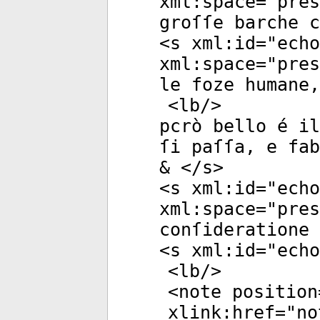
xml:space
="
pres
groſſe barche c
<
s
xml:id
="
echo
xml:space
="
pres
le foze humane,
<
lb
/>
pcrò bello é il
ſi paſſa, e fab
& </
s
>
<
s
xml:id
="
echo
xml:space
="
pres
conſideratione 
<
s
xml:id
="
echo
<
lb
/>
<
note
position
xlink:href
="
no