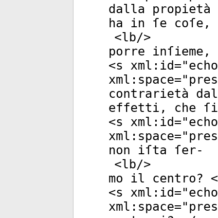
dalla propietà 
ha in ſe coſe, 
<
lb
/>
porre inſieme, 
<
s
xml:id
="
echo
xml:space
="
pres
contrarietà dal
effetti, che ſ
<
s
xml:id
="
echo
xml:space
="
pres
non iſta ſer-
<
lb
/>
mo il centro? <
<
s
xml:id
="
echo
xml:space
="
pres