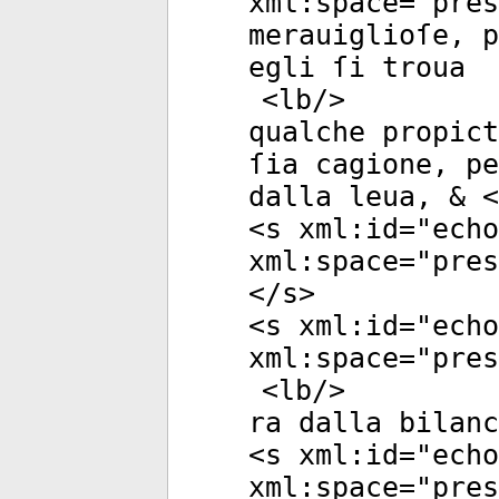
xml:space
="
pres
merauiglioſe, p
egli ſi troua
<
lb
/>
qualche propict
ſia cagione, pe
dalla leua, & <
<
s
xml:id
="
echo
xml:space
="
pres
</
s
>
<
s
xml:id
="
echo
xml:space
="
pres
<
lb
/>
ra dalla bilanc
<
s
xml:id
="
echo
xml:space
="
pres