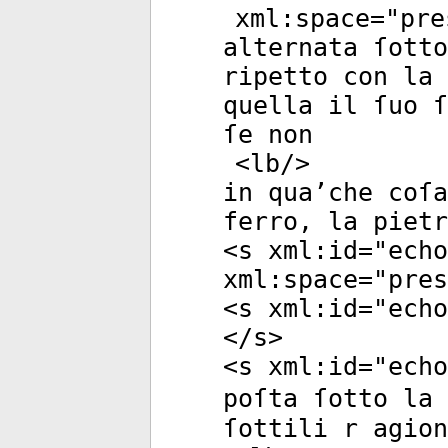
xml:space
="
pre
alternata ſott
ripetto con la
quella il ſuo ſ
ſe non
<
lb
/>
in qua’che coſa
ferro, la piet
<
s
xml:id
="
echo
xml:space
="
pres
<
s
xml:id
="
echo
</
s
>
<
s
xml:id
="
echo
poſta ſotto la
ſottili r agion