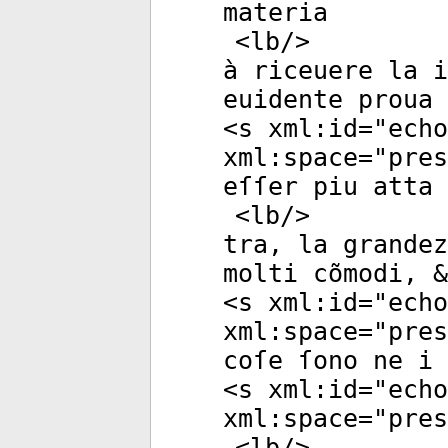
materia
<
lb
/>
à riceuere la 
euidente proua 
<
s
xml:id
="
echo
xml:space
="
pres
eſſer piu atta 
<
lb
/>
tra, la grandez
molti cõmodi, &
<
s
xml:id
="
echo
xml:space
="
pres
coſe ſono ne i
<
s
xml:id
="
echo
xml:space
="
pres
<
lb
/>