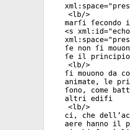
xml:space
="
pres
<
lb
/>
marſi ſecondo i
<
s
xml:id
="
echo
xml:space
="
pres
ſe non ſi mouon
ſe il principio
<
lb
/>
ſi mouono da co
animate, le pri
ſono, come batt
altri edifi
<
lb
/>
ci, che dell’ac
aere hanno il p