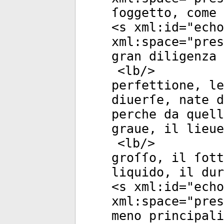
ſoggetto, come 
<
s
xml:id
="
echo
xml:space
="
pres
gran diligenza 
<
lb
/>
perfettione, le
diuerſe, nate d
perche da quel
graue, il lieue
<
lb
/>
groſſo, il ſott
liquido, il dur
<
s
xml:id
="
echo
xml:space
="
pres
meno principali