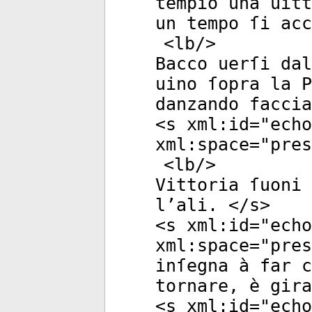
tempio una uitt
un tempo ſi ac
<
lb
/>
Bacco uerſi dal
uino ſopra la P
danzando faccia
<
s
xml:id
="
echo
xml:space
="
pres
<
lb
/>
Vittoria ſuoni 
l’ali. </
s
>
<
s
xml:id
="
echo
xml:space
="
pres
inſegna à far c
tornare, è gira
<
s
xml:id
="
echo