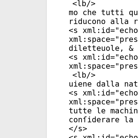
<
lb
/>
mo che tutti qu
riducono alla r
<
s
xml:id
="
echo
xml:space
="
pres
diletteuole, & 
<
s
xml:id
="
echo
xml:space
="
pres
<
lb
/>
uiene dalla nat
<
s
xml:id
="
echo
xml:space
="
pres
tutte le machin
conſiderare la 
</
s
>
<
s
xml:id
="
echo