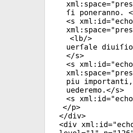
xml:space
="
pres
ſi poneranno. <
<
s
xml:id
="
echo
xml:space
="
pres
<
lb
/>
uerſale diuiſi
</
s
>
<
s
xml:id
="
echo
xml:space
="
pres
piu importanti
uederemo.</
s
>
<
s
xml:id
="
echo
</
p
>
</
div
>
<
div
xml:id
="
ech