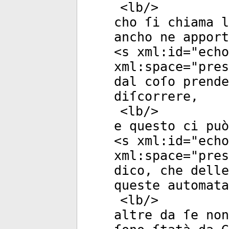
<
lb
/>
cho ſi chiama l
ancho ne appor
<
s
xml:id
="
echo
xml:space
="
pres
dal coſo prende
diſcorrere,
<
lb
/>
e questo ci può
<
s
xml:id
="
echo
xml:space
="
pres
dico, che delle
queste automata
<
lb
/>
altre da ſe non