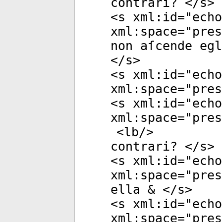
contrari? </
s
>
<
s
xml:id
="
echo
xml:space
="
pres
non aſcende egl
</
s
>
<
s
xml:id
="
echo
xml:space
="
pres
<
s
xml:id
="
echo
xml:space
="
pres
<
lb
/>
contrari? </
s
>
<
s
xml:id
="
echo
xml:space
="
pres
ella & </
s
>
<
s
xml:id
="
echo
xml:space
="
pres