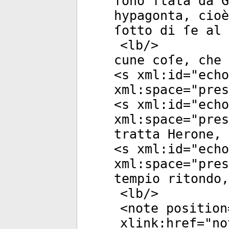
ſono ſtatà da G
hypagonta, cio
ſotto di ſe al
<
lb
/>
cune coſe, che 
<
s
xml:id
="
echo
xml:space
="
pres
<
s
xml:id
="
echo
xml:space
="
pres
tratta Herone, 
<
s
xml:id
="
echo
xml:space
="
pres
tempio ritondo,
<
lb
/>
<
note
position
xlink:href
="
no