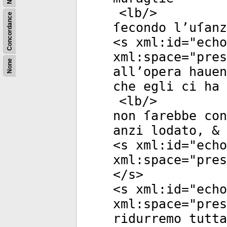
<
lb
/>
Concordance
ſecondo l’uſanz
<
s
xml:id
="
echo
xml:space
="
pres
None
all’opera hauen
che egli ci ha 
<
lb
/>
non ſarebbe con
anzi lodato, & 
<
s
xml:id
="
echo
xml:space
="
pres
</
s
>
<
s
xml:id
="
echo
xml:space
="
pres
ridurremo tutt