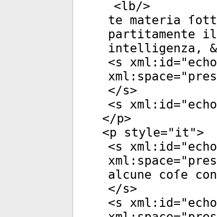
<
lb
/>
te materia ſott
partitamente il
intelligenza, &
<
s
xml:id
="
echo
xml:space
="
pres
</
s
>
<
s
xml:id
="
echo
</
p
>
<
p
style
="
it
">
<
s
xml:id
="
echo
xml:space
="
pres
alcune coſe con
</
s
>
<
s
xml:id
="
echo
xml:space
="
pres