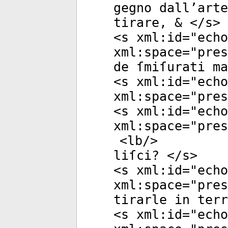
gegno dall’arte
tirare, & </
s
>
<
s
xml:id
="
echo
xml:space
="
pres
de ſmiſurati m
<
s
xml:id
="
echo
xml:space
="
pres
<
s
xml:id
="
echo
xml:space
="
pres
<
lb
/>
liſci? </
s
>
<
s
xml:id
="
echo
xml:space
="
pres
tirarle in terr
<
s
xml:id
="
echo