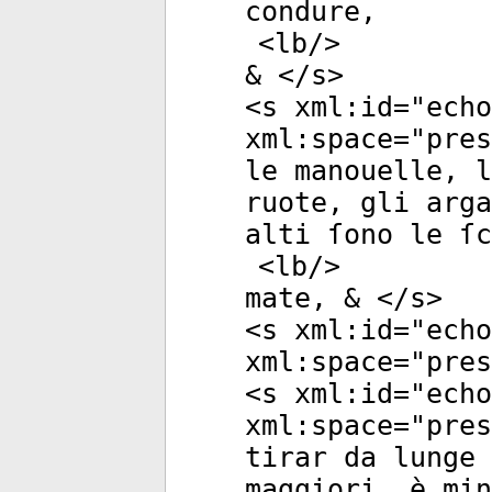
condure,
<
lb
/>
& </
s
>
<
s
xml:id
="
echo
xml:space
="
pres
le manouelle, l
ruote, gli arga
alti ſono le ſc
<
lb
/>
mate, & </
s
>
<
s
xml:id
="
echo
xml:space
="
pres
<
s
xml:id
="
echo
xml:space
="
pres
tirar da lunge
maggiori, è min