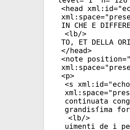
level
="
1
"
n
="
126
<
head
xml:id
="
e
xml:space
="
pres
IN CHE E DIFFER
<
lb
/>
TO, ET DELLA OR
</
head
>
<
note
position
=
xml:space
="
pres
<
p
>
<
s
xml:id
="
echo
xml:space
="
pres
continuata cong
grandisſima fo
<
lb
/>
uimenti de i pe