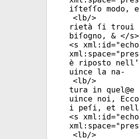
iſteſſo modo, e
<
lb
/>
rietà ſi troui 
biſogno, & </
s
>
<
s
xml:id
="
echo
xml:space
="
pres
è riposto nell’
uince la na-
<
lb
/>
tura in quel@e 
uince noi, Ecco
i peſi, et nell
<
s
xml:id
="
echo
xml:space
="
pres
<
lb
/>