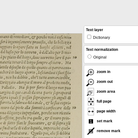
Text layer
Dictionary
Text normalization
Original
zoom in
zoom out
zoom area
full page
page width
set mark
remove mark