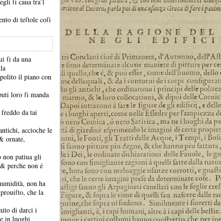
gli ſi caua tra’l
ento di teſtole coſi
ui ſi da una
lla
polito il piano con
puti loro ſi manda
 freddo da tai
antichi, accioche le
, &
ornate,
 non patiua gli
, &
perche non é
 humidità, non ha
prouiſto, che la
nito di darci i
e in luoghi