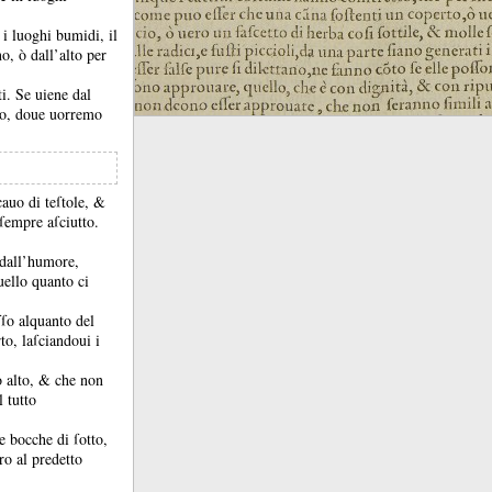
 i luoghi bumidi, il
o, ò dall’alto per
ti.
Se uiene dal
ogo, doue uorremo
cauo di teſtole, &
 ſempre aſciutto.
 dall’humore,
uello quanto ci
ſſo alquanto del
to, laſciandoui i
o alto, &
che non
 tutto
e bocche di ſotto,
o al predetto