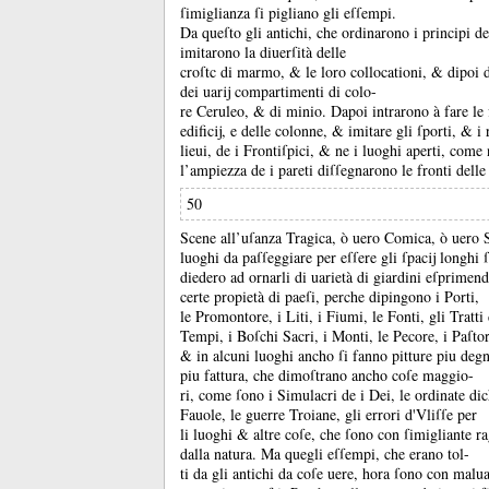
ſimiglianza ſi pigliano gli eſſempi.
Da queſto gli antichi, che ordinarono i principi de
imitarono la diuerſità delle
croſtc di marmo, &
le loro collocationi, &
dipoi 
dei uarĳ compartimenti di colo-
re Ceruleo, &
di minio.
Dapoi intrarono à fare le 
edificĳ, e delle colonne, &
imitare gli ſporti, &
i 
lieui, de i Frontiſpici, &
ne i luoghi aperti, come 
l’ampiezza de i pareti diſſegnarono le fronti delle
50
Scene all’uſanza Tragica, ò uero Comica, ò uero S
luoghi da paſſeggiare per eſſere gli ſpacĳ longhi ſ
diedero ad ornarli di uarietà di giardini eſprimend
certe propietà di paeſi, perche dipingono i Porti,
le Promontore, i Liti, i Fiumi, le Fonti, gli Tratti
Tempi, i Boſchi Sacri, i Monti, le Pecore, i Paſtor
&
in alcuni luoghi ancho ſi fanno pitture piu de
piu fattura, che dimoſtrano ancho coſe maggio-
ri, come ſono i Simulacri de i Dei, le ordinate dic
Fauole, le guerre Troiane, gli errori d'Vliſſe per
li luoghi &
altre coſe, che ſono con ſimigliante ra
dalla natura.
Ma quegli eſſempi, che erano tol-
ti da gli antichi da coſe uere, hora ſono con malu