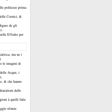
lle politezze prima
delle Cornici, &
figure de gli
ri-
nelle Eſſedre per
atirica, ma ne i
i
o le imagini di
 delle Acque, i
i,
gne, &
che hanno
hiarationi delle
gioni à quelli fatte
aggie uſanze