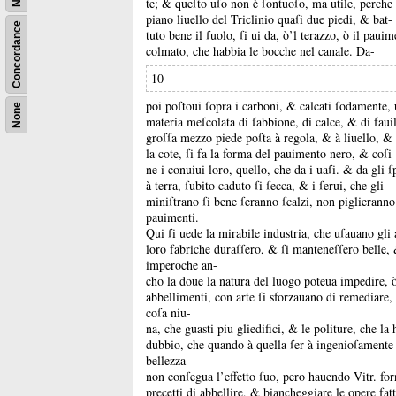
te;
&
queſto uſo non è ſontuoſo, ma utile, perche e
piano liuello del Triclinio quaſi due piedi, &
bat-
Concordance
tuto bene il ſuolo, ſi ui da, ò’l terazzo, ò il pauim
colmato, che habbia le bocche nel canale.
Da-
10
poi poſtoui ſopra i carboni, &
calcati ſodamente, 
None
materia meſcolata di ſabbione, di calce, &
di faui
groſſa mezzo piede poſta à regola, &
à liuello, &
la cote, ſi fa la forma del pauimento nero, &
coſi
ne i conuiui loro, quello, che da i uaſi.
&
da gli ſ
à terra, ſubito caduto ſi ſecca, &
i ſerui, che gli
miniſtrano ſi bene ſeranno ſcalzi, non piglieranno
pauimenti.
Qui ſi uede la mirabile industria, che uſauano gli 
loro fabriche duraſſero, &
ſi manteneſſero belle
imperoche an-
cho la doue la natura del luogo poteua impedire, ò
abbellimenti, con arte ſi sforzauano di remediare
coſa niu-
na, che guasti piu gliedifici, &
le politure, che la
dubbio, che quando à quella ſer à ingenioſamente 
bellezza
non conſegua l’effetto ſuo, pero hauendo Vitr.
for
precetti di abbellire, &
biancheggiare le opere fatt