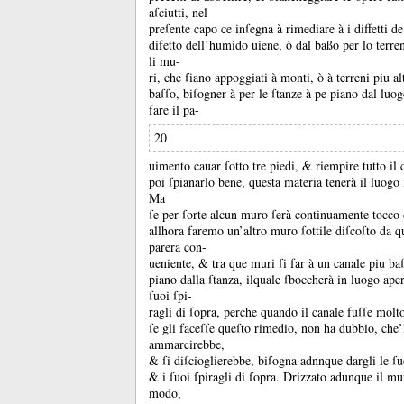
aſciutti, nel
preſente capo ce inſegna à rimediare à i diffetti de
difetto dell’humido uiene, ò dal baßo per lo terren
li mu-
ri, che ſiano appoggiati à monti, ò à terreni piu al
baſſo, biſogner à per le ſtanze à pe piano dal lu
fare il pa-
20
uimento cauar ſotto tre piedi, &
riempire tutto il 
poi ſpianarlo bene, questa materia tenerà il luogo
Ma
ſe per ſorte alcun muro ſerà continuamente tocco
allhora faremo un’altro muro ſottile diſcoſto da q
parera con-
ueniente, &
tra que muri ſi far à un canale piu ba
piano dalla ſtanza, ilquale ſboccherà in luogo aper
ſuoi ſpi-
ragli di ſopra, perche quando il canale fuſſe molt
ſe gli faceſſe queſto rimedio, non ha dubbio, che’l
ammarcirebbe,
&
ſi diſcioglierebbe, biſogna adnnque dargli le ſu
&
i ſuoi ſpiragli di ſopra.
Drizzato adunque il mur
modo,