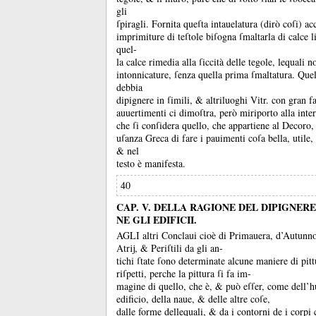
gli
ſpiragli.
Fornita queſta intauelatura (dirò coſi) ac
imprimiture di teſtole biſogna ſmaltarla di calce 
quel-
la calce rimedia alla ſiccità delle tegole, lequali 
intonnicature, ſenza quella prima ſmaltatura.
Quel
debbia
dipignere in ſimili, &
altriluoghi Vitr.
con gran f
auuertimenti ci dimoſtra, però miriporto alla inter
che ſi conſidera quello, che appartiene al Decoro,
uſanza Greca di fare i pauimenti coſa bella, utile
&
nel
testo è manifesta.
40
CAP. V. DELLA RAGIONE DEL DIPIGNERE
NE GLI EDIFICII.
AGLI altri Conclaui cioè di Primauera, d’Autunno
Atrĳ, &
Periſtili da gli an-
tichi ſtate ſono determinate alcune maniere di pitt
riſpetti, perche la pittura ſi fa im-
magine di quello, che è, &
può eſſer, come dell’
edificio, della naue, &
delle altre coſe,
dalle forme dellequali, &
da i contorni de i corpi 