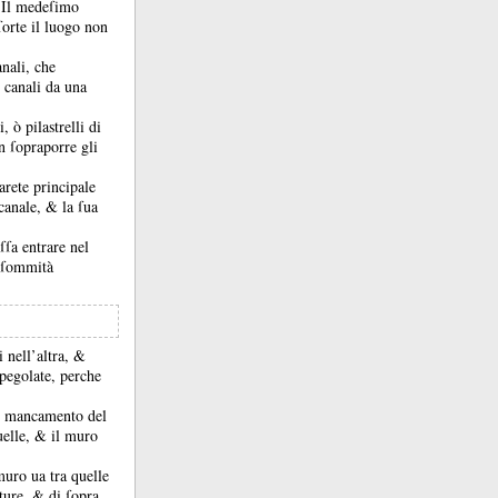
.
Il medeſimo
ſorte il luogo non
anali, che
 canali da una
, ò pilastrelli di
an ſopraporre gli
arete principale
l canale, &
la ſua
ſſa entrare nel
a ſommità
 nell’altra, &
pegolate, perche
al mancamento del
quelle, &
il muro
muro ua tra quelle
ature, &
di ſopra