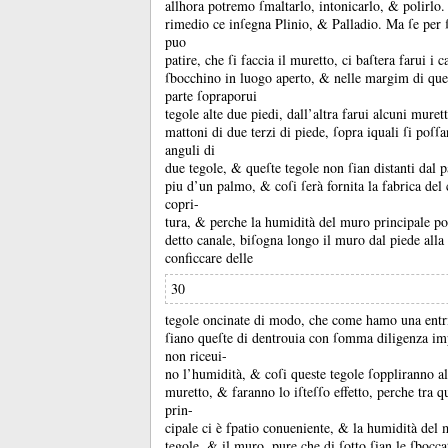
allhora potremo ſmaltarlo, intonicarlo, &
polirlo
rimedio ce inſegna Plinio, &
Palladio.
Ma ſe per 
puo
patire, che ſi faccia il muretto, ci baſtera farui i c
ſbocchino in luogo aperto, &
nelle margim di que
parte ſopraporui
tegole alte due piedi, dall’altra farui alcuni muretti
mattoni di due terzi di piede, ſopra iquali ſi poſſ
anguli di
due tegole, &
queſte tegole non ſian distanti dal p
piu d’un palmo, &
coſi ſerà fornita la fabrica de
copri-
tura, &
perche la humidità del muro principale po
detto canale, biſogna longo il muro dal piede all
conficcare delle
30
tegole oncinate di modo, che come hamo una entri
ſiano queſte di dentrouia con ſomma diligenza im
non riceui-
no l’humidità, &
coſi queste tegole ſoppliranno 
muretto, &
faranno lo iſteſſo effetto, perche tra 
prin-
cipale ci è fpatio conueniente, &
la humidità del 
tegole, &
il muro, pure che di ſotto ſian le ſbocc