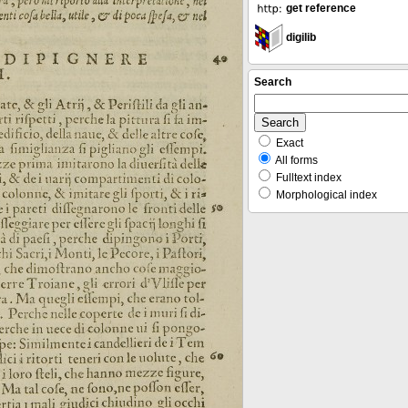
get reference
digilib
Search
Exact
All forms
Fulltext index
Morphological index