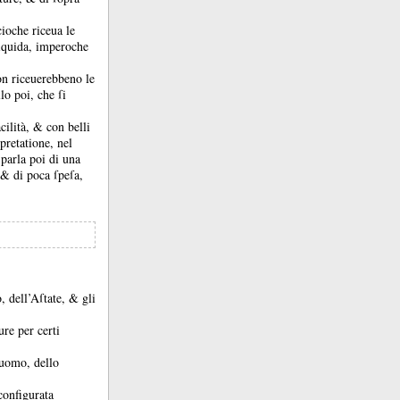
cioche riceua le
liquida, imperoche
non riceuerebbeno le
lo poi, che ſi
acilità, &
con belli
pretatione, nel
 parla poi di una
, &
di poca ſpeſa,
, dell’Aſtate, &
gli
ure per certi
huomo, dello
configurata