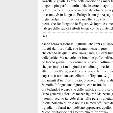
corrotti, e guaſti.
Perche nelle coperte de i muri ſi
pingono piu perſto i moſtri, che le certe imagini 
determinate coſe.
Perche in uece di colonne ui ſi
no canne, &
in luogo de Faſtigi fanno gli Arpagine
foglie creſpe:
Similmentei candellieri de i Tem
pietti, che ſonſtengono le Figure, &
ſopra le cime
naſcere dalle radici i ritorti teneri con le uolute, c
60
hanno ſenza ragioni le Figurine, che ſopra ui ſie
fioretti da i loro ſteli, che hanno mezze figure,
che eſcono da quelli altre ſimiglianti, à, i capi hum
delle beſtie.
Ma tal coſe, ne ſono, ne poſſon eſſer,
ne ſarãno giamai.
Coſi adunque i cattiui coſtumi 
che per inertia i mali giudici chiudino gli occhi
alle uirtu dell’arti, perche come puo eſſer che una
coperto, ò uero un candellieri, un Tẽpietto, &
gli
ornamenti d’un Frontiſpicio, ò uero un faſcetto di 
&
molle ſoſtegna una figuretta, che ui ſtia ſo-
pra ſedendo?
ò uero che dalle radici, e fuſti picci
ſiano generati i fiori, &
mezze figure?
Ma bẽche g
huomini uedino tai coſe eſſer falſe pure ſi diletta
ſe elle poſſono eſſer, ò nõ:
ma le mẽti offuſcate d
i giudici in fermi non poſſono approuare, quello, 
&
con riputatione del Decoro puo eſſer proua-