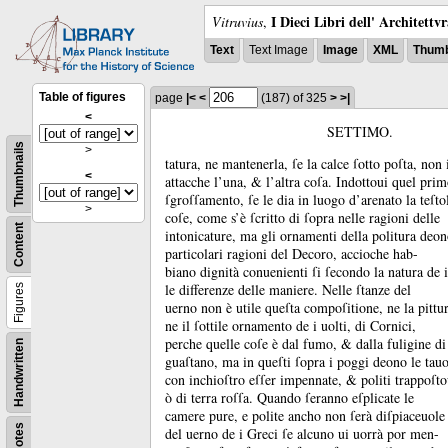
I Dieci Libri dell' Architettv
Vitruvius
,
Text
Text Image
Image
XML
Thumb
Table of figures
page
|<
<
(187)
of 325
>
>|
<
SETTIMO.
Thumbnails
>
tatura, ne mantenerla, ſe la calce ſotto poſta, non
<
attacche l’una, &
l’altra coſa.
Indottoui quel pri
ſgroſſamento, ſe le dia in luogo d’arenato la teſt
>
coſe, come s’è ſcritto di ſopra nelle ragioni delle
Content
intonicature, ma gli ornamenti della politura deon
particolari ragioni del Decoro, accioche hab-
biano dignità conuenienti ſi ſecondo la natura de 
le differenze delle maniere.
Nelle ſtanze del
Figures
uerno non è utile queſta compoſitione, ne la pittu
ne il ſottile ornamento de i uolti, di Cornici,
perche quelle coſe è dal fumo, &
dalla fuligine di
Handwritten
guaſtano, ma in queſti ſopra i poggi deono le tauo
con inchioſtro eſſer impennate, &
politi trappoſto
ò di terra roſſa.
Quando ſeranno eſplicate le
camere pure, e polite ancho non ſerà diſpiaceuole 
Notes
del uerno de i Greci ſe alcuno ui uorrà por men-