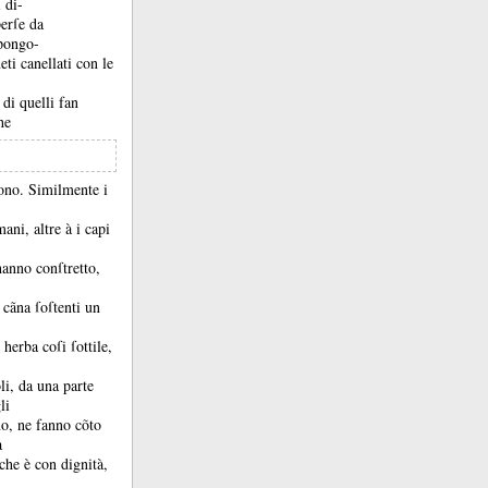
 di-
perſe da
 pongo-
ti canellati con le
 di quelli fan
he
dono.
Similmente i
ani, altre à i capi
hanno conſtretto,
 cãna ſoſtenti un
herba coſi ſottile,
oli, da una parte
li
no, ne fanno cõto
a
che è con dignità,