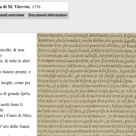
ra di M. Vitrvvio
,
1556
nail overview
Document information
 incolle, &
non
mo
ola, &
tutte le altre
o hauere propie, e
i luoghi, come per
ra di grande ſpeſa,
 molti lumi ſi
le
ui i Cunei di ſilice,
l’uſo delle ſtanze