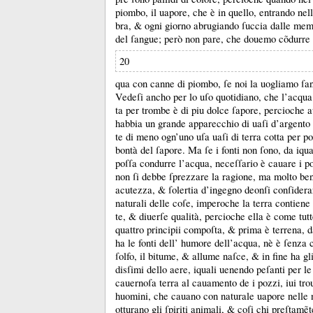
piombo, il uapore, che è in quello, entrando nel
bra, &
ogni giorno abrugiando ſuccia dalle memb
del ſangue;
però non pare, che douemo cõdurre 
20
qua con canne di piombo, ſe noi la uogliamo ſ
Vedeſi ancho per lo uſo quotidiano, che l’acqua
ta per trombe è di piu dolce ſapore, percioche 
habbia un grande apparecchio di uaſi d’argento 
te di meno ogn’uno uſa uaſi di terra cotta per po
bontà del ſapore.
Ma ſe i fonti non ſono, da iqual
poſſa condurre l’acqua, neceſſario è cauare i 
non ſi debbe ſprezzare la ragione, ma molto be
acutezza, &
ſolertia d’ingegno deonſi conſidera
naturali delle coſe, imperoche la terra contiene
te, &
diuerſe qualità, percioche ella è come tutt
quattro principii compoſta, &
prima è terrena, 
ha le fonti dell’ humore dell’acqua, nè è ſenza c
ſolfo, il bitume, &
allume naſce, &
in fine ha gli
disſimi dello aere, iquali uenendo peſanti per le
cauernoſa terra al cauamento de i pozzi, iui tro
huomini, che cauano con naturale uapore nelle n
otturano gli ſpiriti animali, &
coſi chi preſtamẽt