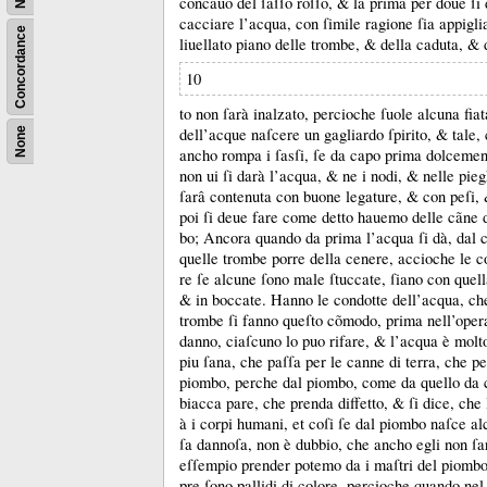
concauo del ſaſſo roſſo, &
la prima per doue ſi
cacciare l’acqua, con ſimile ragione ſia appigl
Concordance
liuellato piano delle trombe, &
della caduta, &
10
to non ſarà inalzato, percioche ſuole alcuna fiat
dell’acque naſcere un gagliardo ſpirito, &
tale,
None
ancho rompa i ſasſi, ſe da capo prima dolceme
non ui ſi darà l’acqua, &
ne i nodi, &
nelle pie
ſarâ contenuta con buone legature, &
con peſi,
poi ſi deue fare come detto hauemo delle cãne d
bo;
Ancora quando da prima l’acqua ſi dà, dal c
quelle trombe porre della cenere, accioche le 
re ſe alcune ſono male ſtuccate, ſiano con quell
&
in boccate.
Hanno le condotte dell’acqua, ch
trombe ſi fanno queſto cõmodo, prima nell’opera
danno, ciaſcuno lo puo rifare, &
l’acqua è molt
piu ſana, che paſſa per le canne di terra, che pe
piombo, perche dal piombo, come da quello da c
biacca pare, che prenda diffetto, &
ſi dice, che
à i corpi humani, et coſi ſe dal piombo naſce a
ſa dannoſa, non è dubbio, che ancho egli non ſa
eſſempio prender potemo da i maſtri del piomb
pre ſono pallidi di colore, percioche quando nel 