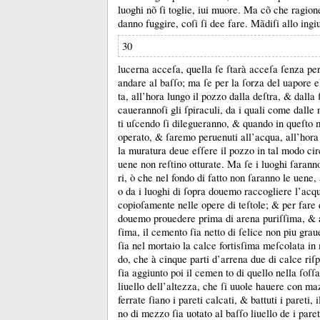
luoghi nõ ſi toglie, iui muore.
Ma cõ che ragione
danno fuggire, coſi ſi dee fare.
Mãdiſi allo ingi
30
lucerna acceſa, quella ſe ſtarà acceſa ſenza per
andare al baſſo;
ma ſe per la ſorza del uapore el
ta, all’hora lungo il pozzo dalla deſtra, &
dalla 
cauerannoſi gli ſpiraculi, da i quali come dalle na
ti uſcendo ſi dilegueranno, &
quando in queſto
operato, &
ſaremo peruenuti all’acqua, all’hora
la muratura deue eſſere il pozzo in tal modo cir
uene non reſtino otturate.
Ma ſe i luoghi ſarann
ri, ò che nel fondo di fatto non ſaranno le uene, a
o da i luoghi di ſopra douemo raccogliere l’acq
copioſamente nelle opere di teſtole;
&
per fare 
douemo prouedere prima di arena puriſſima, &
ſima, il cemento ſia netto di ſelice non piu grau
ſia nel mortaio la calce fortisſima meſcolata in
do, che à cinque parti d’arrena due di calce riſ
ſia aggiunto poi il cemen to di quello nella ſoſſa
liuello dell’altezza, che ſi uuole hauere con ma
ferrate ſiano i pareti calcati, &
battuti i pareti, i
no di mezzo ſia uotato al baſſo liuello de i pare