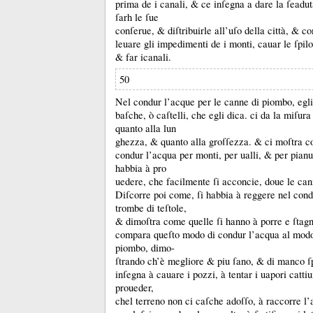
prima de i canali, &
ce inſegna a dare la ſeadu
ſarh le ſue
conſerue, &
diſtribuirle all’uſo della città, &
co
leuare gli impedimenti de i monti, cauar le ſpilon
&
far icanali.
50
Nel condur l’acque per le canne di piombo, egli
baſche, ò caſtelli, che egli dica.
ci da la miſura
quanto alla lun
ghezza, &
quanto alla groſſezza.
&
ci moſtra c
condur l’acqua per monti, per ualli, &
per pian
habbia à pro
uedere, che facilmente ſi acconcie, doue le ca
Diſcorre poi come, ſi habbia à reggere nel cond
trombe di teſtole,
&
dimoſtra come quelle ſi hanno à porre e ſtag
compara queſto modo di condur l’acqua al modo
piombo, dimo-
ſtrando ch’è megliore &
piu ſano, &
di manco ſ
inſegna à cauare i pozzi, à tentar i uapori cattiu
proueder,
chel terreno non ci caſche adoſſo, à raccorre l’