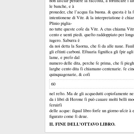
non laſciar perdere la raccolta, à fortificare i la
le banche, e à
proueder, che l’acqua ſia buona.
&
questa è la
intentionene di Vitr.
&
la interpretatione è chia
Plinio piglia-
no tutte queste coſe da Vitr.
A ctus chiama Vit
cento e uenti piedi.
queſto raddoppiato per long
iugero.
Saburra è
da noi detta la Saorna, che ſi da alle naue.
Fauil
gli eſtinti carboni.
Eſtuaria ſignifica gli ſpir agl
lame, e preſo dal
numero delle dita, perche ſe prima, che ſi pieg
larghe cento dita ſi chiamano centenarie.
ſe ci
quinquagenarie, &
coſi
60
nel reſto.
Ma de gli acquedutti copioſamente ne 
da i libri di Herone ſi può cauare molti belli mod
ſeruirſi
delle acque:
ilqual libro forſe un giorno uſcir à
figurato come ſi deue.
IL FINE DELL’OTTAVO LIBRO.