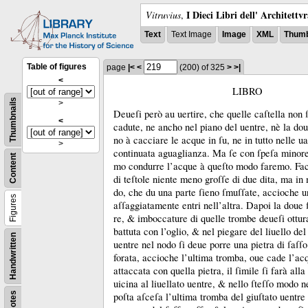
I Dieci Libri dell' Architettv
Vitruvius
,
Text
Text Image
Image
XML
Thumb
Table of figures
page
|<
<
(200)
of 325
>
>|
<
LIBRO
Thumbnails
>
Deueſi però au uertire, che quelle caſtella non 
<
cadute, ne ancho nel piano del uentre, nè la dou
no à cacciare le acque in ſu, ne in tutto nelle ua
>
continuata aguaglianza.
Ma ſe con ſpeſa minore
Content
mo condurre l’acque à queſto modo faremo.
Fac
di teſtole niente meno groſſe di due dita, ma in
do, che du una parte ſieno ſmuſſate, accioche u
Figures
aſſaggiatamente entri nell’altra.
Dapoi la doue 
re, &
imboccature di quelle trombe deueſi ottur
battuta con l’oglio, &
nel piegare del liuello del
Handwritten
uentre nel nodo ſi deue porre una pietra di ſaſſ
forata, accioche l’ultima tromba, oue cade l’ac
attaccata con quella pietra, il ſimile ſi farà all
uicina al liuellato uentre, &
nello ſteſſo modo n
Notes
poſta aſceſa l’ultima tromba del giuſtato uentre 