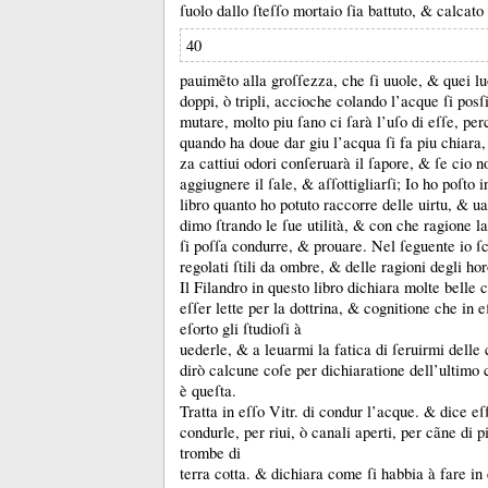
ſuolo dallo ſteſſo mortaio ſia battuto, &
calcato 
40
pauimẽto alla groſſezza, che ſi uuole, &
quei l
doppi, ò tripli, accioche colando l’acque ſi posſ
mutare, molto piu ſano ci ſarà l’uſo di eſſe, per
quando ha doue dar giu l’acqua ſi fa piu chiara
za cattiui odori conſeruarà il ſapore, &
ſe cio n
aggiugnere il ſale, &
aſſottigliarſi;
Io ho poſto i
libro quanto ho potuto raccorre delle uirtu, &
ua
dimo ſtrando le ſue utilità, &
con che ragione la
ſi poſſa condurre, &
prouare.
Nel ſeguente io ſc
regolati ſtili da ombre, &
delle ragioni degli hor
Il Filandro in questo libro dichiara molte belle
eſſer lette per la dottrina, &
cognitione che in eſ
eſorto gli ſtudioſi à
uederle, &
a leuarmi la fatica di ſeruirmi delle 
dirò calcune coſe per dichiaratione dell’ultimo
è queſta.
Tratta in eſſo Vitr.
di condur l’acque.
&
dice eſ
condurle, per riui, ò canali aperti, per cãne di
trombe di
terra cotta.
&
dichiara come ſi habbia à fare i