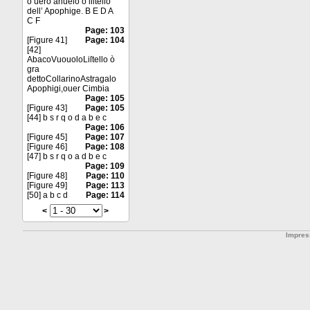
ò uero anuelo o liſtello
dell’ Apophige. B E D A
C F
Page: 103
[Figure 41]
Page: 104
[42]
AbacoVuouoloLiſtello ò
gra
dettoCollarinoAstragalo
Apophigi,ouer Cimbia
Page: 105
[Figure 43]
Page: 105
[44] b s r q o d a b e c
Page: 106
[Figure 45]
Page: 107
[Figure 46]
Page: 108
[47] b s r q o a d b e c
Page: 109
[Figure 48]
Page: 110
[Figure 49]
Page: 113
[50] a b c d
Page: 114
<
>
Impre