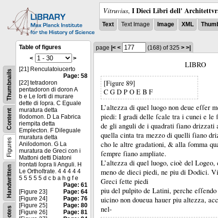
I Dieci Libri dell' Architettv
Vitruvius
,
Text
Text Image
Image
XML
Thumb
Table of figures
page
|<
<
(168)
of 325
>
>|
<
>
LIBRO
[21] Renculatoiucerto
Thumbnails
Page: 58
[Figure 89]
[22] tetradoron
pentadoron di doron A
C G D P O E B F
b e Le ſorti di murare
dette di ſopra. C Eguale
L’altezza di quel luogo non deue eſſer 
muratura detta
Content
piedi:
I gradi delle ſcale tra i cunei e le 
Iſodomon. D La Fabrica
riempita detta
de gli anguli de i quadrati ſiano drizzati
Emplecton. F Diſeguale
quella cinta tra mezzo di quelli ſiano dr
muratura detta
Figures
cho le altre gradationi, &
alla ſomma qua
Aniſodomon. G La
muratura de Greci con i
ſempre ſiano ampliate.
Mattoni detti Diatoni
L’altezza di quel luogo, cioè del Logeo, 
ſrontati ſopra li Anguli. H
Handwritten
meno de dieci piedi, ne piu di Dodici.
Vi
Le Orthoſtrate. 4 4 4 4 4
5 5 5 5 5 d c b a h g f e
Greci ſette piedi
Page: 61
piu del pulpito de Latini, perche eſſendo 
[Figure 23]
Page: 64
[Figure 24]
Page: 76
uicino non doueua hauer piu altezza, acc
[Figure 25]
Page: 80
nel-
Notes
[Figure 26]
Page: 81