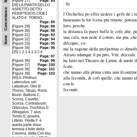
[Figure 27]
Page: 84
70
[28] LA PIANTA DELLO
Concordance
ASPETTO DETTO
l’Orcheſtra po eſſer uedere i geſti de i r
PERIPTEROS CIOE1
ALATO A´ TORNO.
haueuano la lor ſcena piu rimota, poteuan
Page: 85
loro, perche
[Figure 29]
Page: 86
[Figure 30]
Page: 88
la distanza fa parer baſſe le coſe alte, 
[Figure 31]
Page: 92
una caſa, non uede il colmo, ma piu, che 
None
[Figure 32]
Page: 94
diſcopre, co-
[Figure 33]
Page: 95
[Figure 34]
Page: 96
me la ragione della proſpettiua ci dimoſt
[35] 1 2 3 4 1 3 2 4
Alzato adunque il pu pito, Vitr.
drizzale
Page: 97
ha fatto nel Theatro de Latini, &
uuole i
[Figure 36]
Page: 98
[Figure 37]
Page: 100
ſcale,
[Figure 38]
Page: 101
che uanno alla prima cinta non iſcontrin
[Figure 39]
Page: 102
alla ſeconda, &
coſi quelle, che uanno al
[40] A. Plinthus,
Laterculus, uel
con le
Latastrum. Orlo.B.
ſeconde.
Thorus, Stiuas, Rond.
Bozel. Baſtone.C.
Scocia, Cauetto,
Scorza, Contrabozel,
Orbiculus. Trochilus.D.
Aſtragalus, 7 alus.
Tondo.E. qnadra,
Liſtello, Filette.F. è
quella parte doue
termina il fuſto della
Colonna, detta Cim-bia,