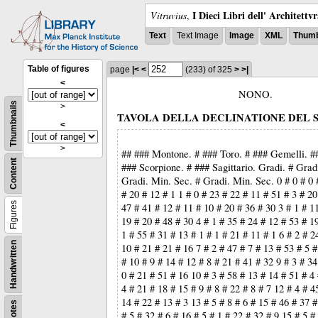
I Dieci Libri dell' Architettv
Vitruvius
,
Text
Text Image
Image
XML
Thumb
Table of figures
page
|<
<
(233)
of 325
>
>|
<
NONO.
Thumbnails
>
TAVOLA DELLA DECLINATIONE DEL S
<
>
## ### Montone. # ### Toro. # ### Gemelli. ##
Content
### Scorpione. # ### Sagittario. Gradi. # Grad
Gradi. Min. Sec. # Gradi. Min. Sec. 0 # 0 # 0 
# 20 # 12 # 1 1 # 0 # 23 # 22 # 11 # 51 # 3 # 20
Figures
47 # 41 # 12 # 11 # 10 # 20 # 36 # 30 3 # 1 # 1
19 # 20 # 48 # 30 4 # 1 # 35 # 24 # 12 # 53 # 19
1 # 55 # 31 # 13 # 1 # 1 # 21 # 11 # 1 6 # 2 # 2
Handwritten
10 # 21 # 21 # 16 7 # 2 # 47 # 7 # 13 # 53 # 5 #
# 10 # 9 # 14 # 12 # 8 # 21 # 41 # 32 9 # 3 # 34
0 # 21 # 51 # 16 10 # 3 # 58 # 13 # 14 # 51 # 4 
4 # 21 # 18 # 15 # 9 # 8 # 22 # 8 # 7 12 # 4 # 4
14 # 22 # 13 # 3 13 # 5 # 8 # 6 # 15 # 46 # 37 
Notes
# 5 # 32 # 6 # 16 # 5 # 1 # 22 # 32 # 9 15 # 5 #