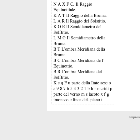
N A X F C. Il Raggio
Equinottiale.
K A T Il Raggio della Bruma.
L A R Il Raggio del Solstitio.
K O R Il Semidiametro del
Solſtitio.
L M G Il Semidiametro della
Bruma.
B T L’ombra Meridiana della
Bruma.
B C L’ombra Meridiana de l’
Equinottio.
B R L’ombra Meridiana del
Solſtitio.
K e q F u parte della Itate acse o
a 9 8 7 6 5 4 3 2 1 b h r mcridi p
parte del verno m s lacoto x f g
imonaco c linea del. piano t
Impre