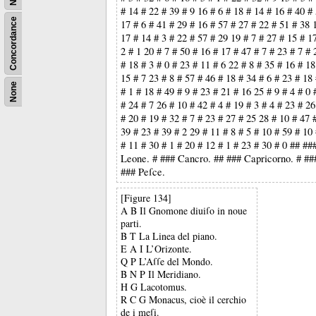
# 14 # 22 # 39 # 9 16 # 6 # 18 # 14 # 16 # 40 #
Concordance
17 # 6 # 41 # 29 # 16 # 57 # 27 # 22 # 51 # 38 1
17 # 14 # 3 # 22 # 57 # 29 19 # 7 # 27 # 15 # 1
2 # 1 20 # 7 # 50 # 16 # 17 # 47 # 7 # 23 # 7 # 
# 18 # 3 # 0 # 23 # 11 # 6 22 # 8 # 35 # 16 # 18
15 # 7 23 # 8 # 57 # 46 # 18 # 34 # 6 # 23 # 18
None
# 1 # 18 # 49 # 9 # 23 # 21 # 16 25 # 9 # 4 # 0 
# 24 # 7 26 # 10 # 42 # 4 # 19 # 3 # 4 # 23 # 26
# 20 # 19 # 32 # 7 # 23 # 27 # 25 28 # 10 # 47 
39 # 23 # 39 # 2 29 # 11 # 8 # 5 # 10 # 59 # 10
# 11 # 30 # 1 # 20 # 12 # 1 # 23 # 30 # 0 ## ##
Leone. # ### Cancro. ## ### Capricorno. # ##
### Peſce.
[Figure 134]
A B Il Gnomone diuiſo in noue
parti.
B T La Linea del piano.
E A I L’Orizonte.
Q P L’Aſſe del Mondo.
B N P Il Meridiano.
H G Lacotomus.
R C G Monacus, cioè il cerchio
de i meſi.