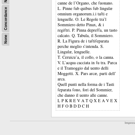
canne de l’Organo, che ſuonano.
L. Pinne ſub quibus ſub lingulæ
Concordance
omnium organorum.i.i taſti e
lenguelle. O. Le Regole tra’l
Sommiero detto Pinax, & i
regiſtri. P. Pinna depreſſa, un tasto
calcato. Q. Tabula, il Sommiero.
None
R. La Figura de i taſtiſeparata
perche meglio s’intenda. S.
Lingulæ, lenguelle.
T. Ceruicu’a, il collo, o la canna.
V. L’acqua cacciata in ſu tra. Parca
e il Tramoggio dal uento delli
Moggetti. X. Pars arcæ, parti dell’
arca.
Quell punti nella forma de i Tasti
ſeparata ſono, fori del Sommier,
che danno il uento alle canne.
L P K R E V A T Q X E A V E X
H F O B D D C H
Impre