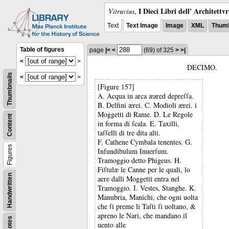
I Dieci Libri dell' Architettv
Vitruvius
,
Text
Text Image
Image
XML
Thumb
Table of figures
page
|<
<
(69)
of 325
>
>|
<
>
DECIMO.
Thumbnails
<
>
[Figure 157]
A. Acqua in arca æared depreſſa.
B. Delfini ærei. C. Modioli ærei. i
Moggetti di Rame. D. Le Regole
Content
in forma di ſcala. E. Taxilli,
taſſelli di tre dita alti.
F. Cathene Cymbala tenentes. G.
Figures
Infundibulum Inuerſum.
Tramoggio detto Phigeus. H.
Fiſtulæ le Canne per le quali, lo
Handwritten
aere dalli Moggetti entra nel
Tramoggio. I. Vestes, Stanghe. K.
Manubria, Manichi, che ogni uolta
che ſi preme li Taſti ſi uoltano, &
apreno le Nari, che mandano il
Notes
uento alle