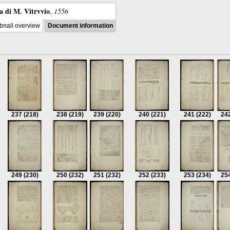
ra di M. Vitrvvio
,
1556
nail overview
Document information
237
(218)
238
(219)
239
(220)
240
(221)
241
(222)
24
249
(230)
250
(232)
251
(232)
252
(233)
253
(234)
25