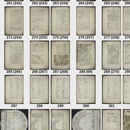
261
(242)
262
(243)
263
(244)
264
(245)
265
(246)
26
273
(254)
274
(255)
275
(256)
276
(257)
277
(258)
27
285
(266)
286
(267)
287
(268)
288
(69)
289
(270)
29
297
298
299
300
301