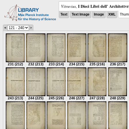
I Dieci Libri dell' Architettv
Vitruvius
,
Text
Text Image
Image
XML
Thumb
<
>
231
(212)
232
(213)
233
(214)
234
(215)
235
(216)
236
(217)
243
(213)
244
(225)
245
(226)
246
(227)
247
(228)
248
(229)