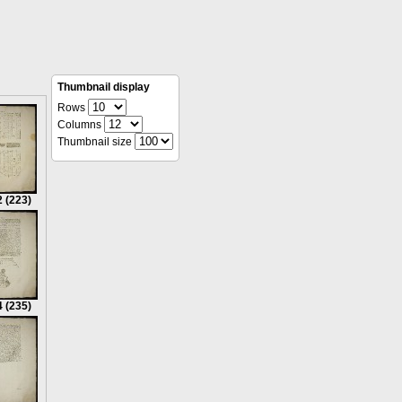
Thumbnail display
Rows
Columns
Thumbnail size
2
(223)
4
(235)