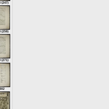
6
(247)
8
(259)
0
(271)
302