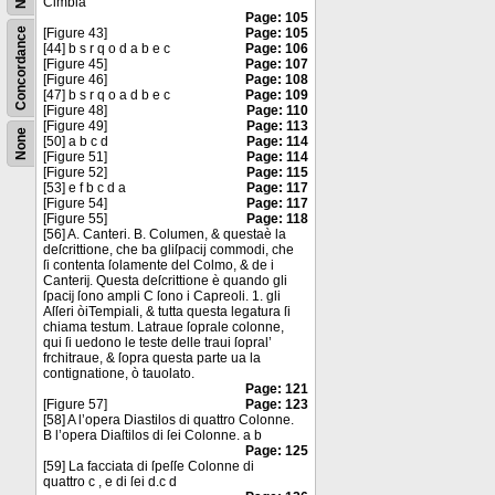
Cimbia
Page: 105
Concordance
[Figure 43]
Page: 105
[44] b s r q o d a b e c
Page: 106
[Figure 45]
Page: 107
[Figure 46]
Page: 108
[47] b s r q o a d b e c
Page: 109
[Figure 48]
Page: 110
[Figure 49]
Page: 113
None
[50] a b c d
Page: 114
[Figure 51]
Page: 114
[Figure 52]
Page: 115
[53] e f b c d a
Page: 117
[Figure 54]
Page: 117
[Figure 55]
Page: 118
[56] A. Canteri. B. Columen, & questaè la
deſcrittione, che ba gliſpacij commodi, che
ſi contenta ſolamente del Colmo, & de i
Canterĳ. Questa deſcrittione è quando gli
ſpacĳ ſono ampli C ſono i Capreoli. 1. gli
Aſſeri òiTempiali, & tutta questa legatura ſi
chiama testum. Latraue ſoprale colonne,
qui ſi uedono le teste delle traui ſopral’
frchitraue, & ſopra questa parte ua la
contignatione, ò tauolato.
Page: 121
[Figure 57]
Page: 123
[58] A l’opera Diastilos di quattro Colonne.
B l’opera Diaſtilos di ſei Colonne. a b
Page: 125
[59] La facciata di ſpeſſe Colonne di
quattro c , e di ſei d.c d