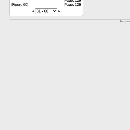
Page: 126
[Figure 60]
Page: 126
<
>
Impre