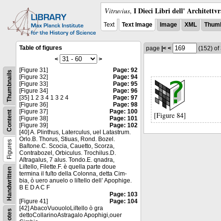
I Dieci Libri dell' Architettv
Vitruvius
,
Text
Text Image
Image
XML
Thumb
Table of figures
page
|<
<
(152)
of
<
>
[Figure 31]
Page: 92
Thumbnails
[Figure 32]
Page: 94
[Figure 33]
Page: 95
[Figure 34]
Page: 96
[35] 1 2 3 4 1 3 2 4
Page: 97
[Figure 36]
Page: 98
[Figure 37]
Page: 100
Content
[Figure 84]
[Figure 38]
Page: 101
[Figure 39]
Page: 102
[40] A. Plinthus, Laterculus, uel Latastrum.
Orlo.B. Thorus, Stiuas, Rond. Bozel.
Figures
Baſtone.C. Scocia, Cauetto, Scorza,
Contrabozel, Orbiculus. Trochilus.D.
Aſtragalus, 7 alus. Tondo.E. qnadra,
Liſtello, Filette.F. è quella parte doue
Handwritten
termina il fuſto della Colonna, detta Cim-
bia, ò uero anuelo o liſtello dell’ Apophige.
B E D A C F
Page: 103
[Figure 41]
Page: 104
[42] AbacoVuouoloLiſtello ò gra
Notes
dettoCollarinoAstragalo Apophigi,ouer