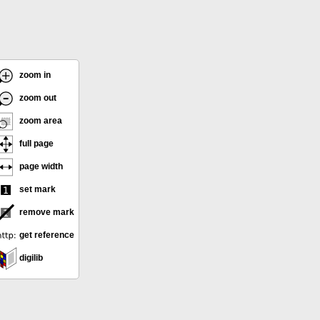
zoom in
zoom out
zoom area
full page
page width
set mark
remove mark
get reference
digilib