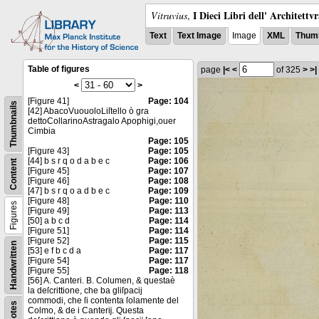
I Dieci Libri dell' Architettv
Vitruvius
,
Text
Text Image
Image
XML
Thumb
Table of figures
page
|<
<
of 325
>
>|
<
>
[Figure 41]
Page: 104
Thumbnails
[42] AbacoVuouoloLiſtello ò gra
dettoCollarinoAstragalo Apophigi,ouer
Cimbia
Page: 105
[Figure 43]
Page: 105
[44] b s r q o d a b e c
Page: 106
Content
[Figure 45]
Page: 107
[Figure 46]
Page: 108
[47] b s r q o a d b e c
Page: 109
[Figure 48]
Page: 110
Figures
[Figure 49]
Page: 113
[50] a b c d
Page: 114
[Figure 51]
Page: 114
[Figure 52]
Page: 115
Handwritten
[53] e f b c d a
Page: 117
[Figure 54]
Page: 117
[Figure 55]
Page: 118
[56] A. Canteri. B. Columen, & questaè
la deſcrittione, che ba gliſpacij
commodi, che ſi contenta ſolamente del
Notes
Colmo, & de i Canterĳ. Questa