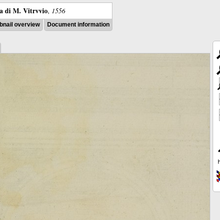
ra di M. Vitrvvio
,
1556
nail overview
Document information