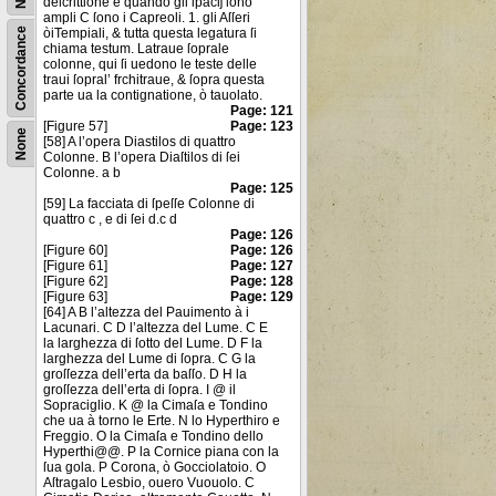
deſcrittione è quando gli ſpacĳ ſono
ampli C ſono i Capreoli. 1. gli Aſſeri
Concordance
òiTempiali, & tutta questa legatura ſi
chiama testum. Latraue ſoprale
colonne, qui ſi uedono le teste delle
traui ſopral’ frchitraue, & ſopra questa
parte ua la contignatione, ò tauolato.
Page: 121
[Figure 57]
Page: 123
None
[58] A l’opera Diastilos di quattro
Colonne. B l’opera Diaſtilos di ſei
Colonne. a b
Page: 125
[59] La facciata di ſpeſſe Colonne di
quattro c , e di ſei d.c d
Page: 126
[Figure 60]
Page: 126
[Figure 61]
Page: 127
[Figure 62]
Page: 128
[Figure 63]
Page: 129
[64] A B l’altezza del Pauimento à i
Lacunari. C D l’altezza del Lume. C E
la larghezza di ſotto del Lume. D F la
larghezza del Lume di ſopra. C G la
groſſezza dell’erta da baſſo. D H la
groſſezza dell’erta di ſopra. I @ il
Sopraciglio. K @ la Cimaſa e Tondino
che ua à torno le Erte. N lo Hyperthiro e
Freggio. O la Cimaſa e Tondino dello
Hyperthi@@. P la Cornice piana con la
ſua gola. P Corona, ò Gocciolatoio. O
Aſtragalo Lesbio, ouero Vuouolo. C