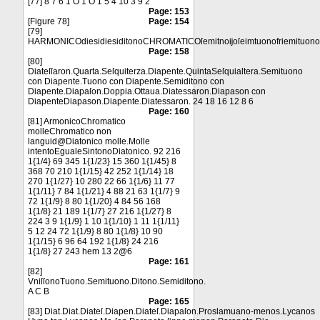
[77] 8 7 6 1 O 1 O 1 5 4 10 3 9 2
Page: 153
[Figure 78]
Page: 154
[79]
HARMONICOdiesidiesiditonoCHROMATICOſemitnoĳoſeimtuonofriemituon
Page: 158
[80]
Diateſſaron.Quarta.Seſquiterza.Diapente.QuintaSeſquialtera.Semituono
con Diapente.Tuono con Diapente.Semiditono con
Diapente.Diapaſon.Doppia.Ottaua.Diatessaron.Diapason con
DiapenteDiapason.Diapente.Diatessaron. 24 18 16 12 8 6
Page: 160
[81] ArmonicoChromatico
molleChromatico non
languid@Diatonico molle.Molle
intentoEgualeSintonoDiatonico. 92 216
1{1/4} 69 345 1{1/23} 15 360 1{1/45} 8
368 70 210 1{1/15} 42 252 1{1/14} 18
270 1{1/27} 10 280 22 66 1{1/6} 11 77
1{1/11} 7 84 1{1/21} 4 88 21 63 1{1/7} 9
72 1{1/9} 8 80 1{1/20} 4 84 56 168
1{1/8} 21 189 1{1/7} 27 216 1{1/27} 8
224 3 9 1{1/9} 1 10 1{1/10} 1 11 1{1/11}
5 12 24 72 1{1/9} 8 80 1{1/8} 10 90
1{1/15} 6 96 64 192 1{1/8} 24 216
1{1/8} 27 243 hem 13 2@6
Page: 161
[82]
VniſſonoTuono.Semituono.Ditono.Semiditono.
A C B
Page: 165
[83] Diat.Diat.Diateſ.Diapen.Diateſ.Diapaſon.Proslamuano-menos.Lycanos