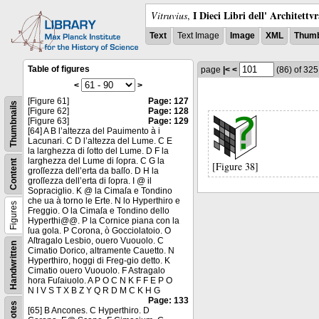
I Dieci Libri dell' Architettv
Vitruvius
,
Text
Text Image
Image
XML
Thumb
Table of figures
page
|<
<
(86)
of 32
<
>
[Figure 61]
Page: 127
Thumbnails
[Figure 62]
Page: 128
[Figure 63]
Page: 129
[64] A B l’altezza del Pauimento à i
Lacunari. C D l’altezza del Lume. C E
la larghezza di ſotto del Lume. D F la
larghezza del Lume di ſopra. C G la
Content
[Figure 38]
groſſezza dell’erta da baſſo. D H la
groſſezza dell’erta di ſopra. I @ il
Sopraciglio. K @ la Cimaſa e Tondino
che ua à torno le Erte. N lo Hyperthiro e
Figures
Freggio. O la Cimaſa e Tondino dello
Hyperthi@@. P la Cornice piana con la
ſua gola. P Corona, ò Gocciolatoio. O
Aſtragalo Lesbio, ouero Vuouolo. C
Handwritten
Cimatio Dorico, altramente Cauetto. N
Hyperthiro, hoggi di Freg-gio detto. K
Cimatio ouero Vuouolo. F Astragalo
hora Fuſaiuolo. A P O C N K F F E P O
N I V S T X B Z Y Q R D M C K H G
Page: 133
Notes
[65] B Ancones. C Hyperthiro. D