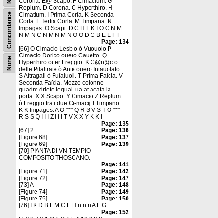
Corona. E@ Scapo. F Cimacium. G
Replum. D Corona. C Hyperthiro. H
Concordance
Cimatium. I Prima Corſa. K Seconda
Corſa. L Tertia Corſa. M Timpana. N
Impages. O Scapi. D C H L K I O O N M
N M N C N M N M N O O D C B E E F F
Page: 134
[66] O Cimacio Lesbio ò Vuouolo P
Cimacio Dorico ouero Cauetto. Q
None
Hyperthiro ouer Freggio. K C@n@c o
delle Pilaſtrate ò Ante ouero Intauolato.
S Aſtragali ò Fuſaiuoli. T Prima Faſcia. V
Seconda Faſcia. Mezze colonne
quadre drieto lequali ua at acata la
porta. X X Scapo. Y Cimacio Z Replum
ò Freggio tra i due Ci-macĳ. I Timpano.
K K Impages. A O *** Q R S V S T O ***
R S S Q I I I Z I I I T V X X Y K K I
Page: 135
[67] 2
Page: 136
[Figure 68]
Page: 137
[Figure 69]
Page: 139
[70] PIANTA DI VN TEMPIO
COMPOSITO THOSCANO.
Page: 141
[Figure 71]
Page: 142
[Figure 72]
Page: 147
[73] A
Page: 148
[Figure 74]
Page: 149
[Figure 75]
Page: 150
[76] I K D B L M C E H n n n A F G
Page: 152