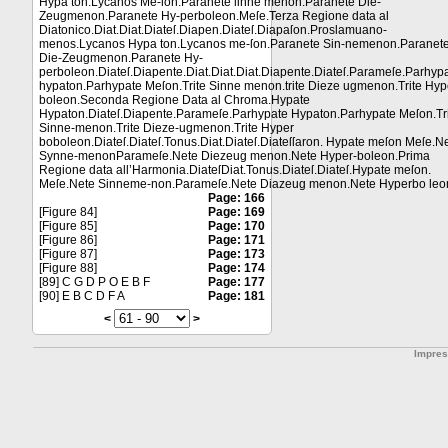
Hypa ton.Lycanos Me-ſon.Paranete ſinne menon.Paranete Die-
Zeugmenon.Paranete Hy-perboleon.Meſe.Terza Regione data al
Diatonico.Diat.Diat.Diateſ.Diapen.Diateſ.Diapaſon.Proslamuano-
menos.Lycanos Hypa ton.Lycanos me-ſon.Paranete Sin-nemenon.Paranet
Die-Zeugmenon.Paranete Hy-
perboleon.Diateſ.Diapente.Diat.Diat.Diat.Diapente.Diateſ.Parameſe.Parhyp
hypaton.Parhypate Meſon.Trite Sinne menon.trite Dieze ugmenon.Trite Hyp
boleon.Seconda Regione Data al Chroma.Hypate
Hypaton.Diateſ.Diapente.Parameſe.Parhypate Hypaton.Parhypate Meſon.Tr
Sinne-menon.Trite Dieze-ugmenon.Trite Hyper
boboleon.Diateſ.Diateſ.Tonus.Diat.Diateſ.Diateſſaron. Hypate meſon Meſe.N
Synne-menonParameſe.Nete Diezeug menon.Nete Hyper-boleon.Prima
Regione data all’Harmonia.DiateſDiat.Tonus.Diateſ.Diateſ.Hypate meſon.
Meſe.Nete Sinneme-non.Parameſe.Nete Diazeug menon.Nete Hyperbo leo
Page: 166
[Figure 84]
Page: 169
[Figure 85]
Page: 170
[Figure 86]
Page: 171
[Figure 87]
Page: 173
[Figure 88]
Page: 174
[89] C G D P O E B F
Page: 177
[90] E B C D F A
Page: 181
<
>
Impre