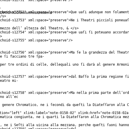
choid-s12751
"
xml:space
="
preserve
"/>
>
choid-s12752
"
xml:space
="
preserve
">Que uaſi adunque non ſolament
oDIATONICOſemituonotuonotuono
/
s
>
choid-s12753
"
xml:space
="
preserve
">Ne i Theatri piccioli poneuaſ
mezzo dell’ altezza del Theatro, & </
s
>
choid-s12754
"
xml:space
="
preserve
">que uaſi ſi poteuano accordar
>
choid-s12755
"
xml:space
="
preserve
"/>
choid-s12756
"
xml:space
="
preserve
">Ma ſe la grandezza del Theatr
e ſi facciano tre ſpa-
per tre ordini di celle, dellequali uno ſi darà al genere Armoni
choid-s12757
"
xml:space
="
preserve
">dal Baſſo la prima regione ſi
eatro mi-
choid-s12758
"
xml:space
="
preserve
">Ma nella prima parte dell’ord
no all’ec
 genere Chromatico, ne i ſecondi da queſti la Diateſſaron alla C
tion
="
left
"
xlink:label
="
note-0158-02
"
xlink:href
="
note-0158-02a
matica congiunta, ne i quarti la Diateſſaron alla Chromatica mez
, ne i Seſti alla uicina alla mezzana, perche queſti ſuoni hanno