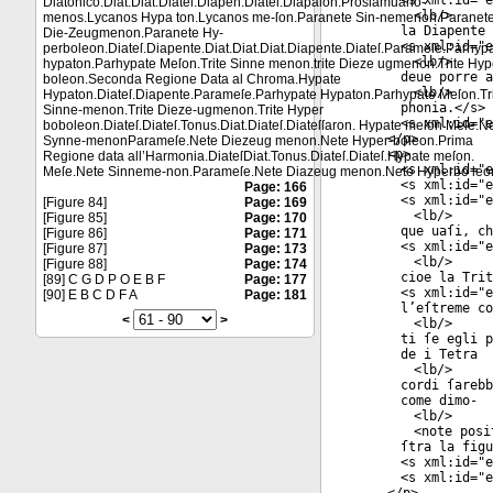
<
s
xml:id
="
e
Diatonico.Diat.Diat.Diateſ.Diapen.Diateſ.Diapaſon.Proslamuano-
<
lb
/>
menos.Lycanos Hypa ton.Lycanos me-ſon.Paranete Sin-nemenon.Paranet
la Diapente 
Die-Zeugmenon.Paranete Hy-
<
s
xml:id
="
e
perboleon.Diateſ.Diapente.Diat.Diat.Diat.Diapente.Diateſ.Parameſe.Parhyp
<
lb
/>
hypaton.Parhypate Meſon.Trite Sinne menon.trite Dieze ugmenon.Trite Hyp
deue porre a
boleon.Seconda Regione Data al Chroma.Hypate
<
lb
/>
Hypaton.Diateſ.Diapente.Parameſe.Parhypate Hypaton.Parhypate Meſon.Tr
phonia.</
s
>
Sinne-menon.Trite Dieze-ugmenon.Trite Hyper
<
s
xml:id
="
e
boboleon.Diateſ.Diateſ.Tonus.Diat.Diateſ.Diateſſaron. Hypate meſon Meſe.N
</
p
>
Synne-menonParameſe.Nete Diezeug menon.Nete Hyper-boleon.Prima
<
p
>
Regione data all’Harmonia.DiateſDiat.Tonus.Diateſ.Diateſ.Hypate meſon.
<
s
xml:id
="
e
Meſe.Nete Sinneme-non.Parameſe.Nete Diazeug menon.Nete Hyperbo leo
<
s
xml:id
="
e
Page: 166
<
s
xml:id
="
e
[Figure 84]
Page: 169
<
lb
/>
[Figure 85]
Page: 170
que uaſi, ch
[Figure 86]
Page: 171
<
s
xml:id
="
e
[Figure 87]
Page: 173
<
lb
/>
[Figure 88]
Page: 174
cioe la Trit
[89] C G D P O E B F
Page: 177
<
s
xml:id
="
e
[90] E B C D F A
Page: 181
l’eſtreme co
<
>
<
lb
/>
ti ſe egli p
de i Tetra
<
lb
/>
cordi ſarebb
come dimo-
<
lb
/>
<
note
posi
ſtra la figu
<
s
xml:id
="
e
<
s
xml:id
="
e