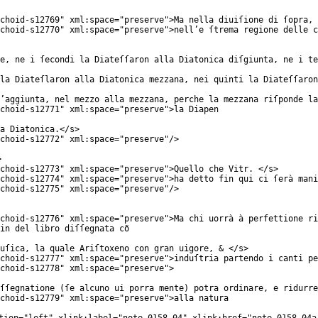
choid-s12769
"
xml:space
="
preserve
">Ma nella diuiſione di ſopra, 
choid-s12770
"
xml:space
="
preserve
">nell’e ſtrema regione delle c
e, ne i ſecondi la Diateſſaron alla Diatonica diſgiunta, ne i te
la Diateſlaron alla Diatonica mezzana, nei quinti la Diateſſaron
’aggiunta, nel mezzo alla mezzana, perche la mezzana riſponde la
choid-s12771
"
xml:space
="
preserve
">la Diapen
a Diatonica.</
s
>
choid-s12772
"
xml:space
="
preserve
"/>
>
choid-s12773
"
xml:space
="
preserve
">Quello che Vitr. </
s
>
choid-s12774
"
xml:space
="
preserve
">ha detto fin qui ci ſerà mani
choid-s12775
"
xml:space
="
preserve
"/>
choid-s12776
"
xml:space
="
preserve
">Ma chi uorrà à perfettione ri
in del libro diſſegnata cõ
uſica, la quale Ariſtoxeno con gran uigore, & </
s
>
choid-s12777
"
xml:space
="
preserve
">induſtria partendo i canti pe
choid-s12778
"
xml:space
="
preserve
">
ſſegnatione (ſe alcuno ui porra mente) potra ordinare, e ridurre
choid-s12779
"
xml:space
="
preserve
">alla natura