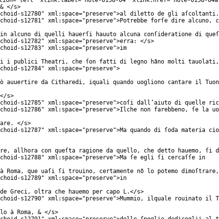
tion
="
left
"
xlink:label
="
note-0158-04
"
xlink:href
="
note-0158-04a
& </
s
>
choid-s12780
"
xml:space
="
preserve
">al diletto de gli aſcoltanti.
choid-s12781
"
xml:space
="
preserve
">Potrebbe forſe dire alcuno, c
in alcuno di quelli hauerſi hauuto alcuna conſideratione di queſ
choid-s12782
"
xml:space
="
preserve
">erra: </
s
>
choid-s12783
"
xml:space
="
preserve
">im
i i publici Theatri, che ſon fatti di legno hãno molti tauolati,
choid-s12784
"
xml:space
="
preserve
">
ò auuertire da Citharedi, iquali quando uogliono cantare il Tuon
</
s
>
choid-s12785
"
xml:space
="
preserve
">coſi dall’aiuto di quelle ric
choid-s12786
"
xml:space
="
preserve
">Ilche non farebbeno, ſe la uo
are. </
s
>
choid-s12787
"
xml:space
="
preserve
">Ma quando di ſoda materia cio
are, allhora con queſta ragione da quello, che detto hauemo, ſi d
choid-s12788
"
xml:space
="
preserve
">Ma ſe egli ſi cercaſſe in
à Roma, que uaſi ſi trouino, certamente nõ lo potemo dimoſtrare,
choid-s12789
"
xml:space
="
preserve
">in
de Greci, oltra che hauemo per capo L.</
s
>
choid-s12790
"
xml:space
="
preserve
">Mummio, ilquale rouinato il T
lo à Roma, & </
s
>