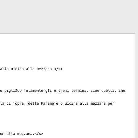
 alla uicina alla mezzana.</
s
>
o pigliãdo ſolamente gli eſtremi termini, cioe quelli, che
la di ſopra, detta Parameſe ò uicina alla mezzana per
on alla mezzana.</
s
>