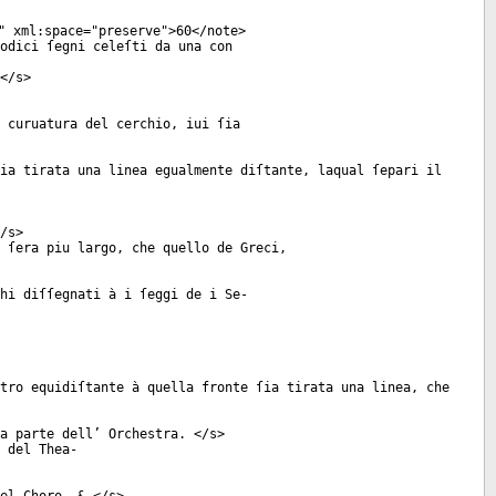
"
xml:space
="
preserve
">60</
note
>
odici ſegni celeſti da una con
</
s
>
 curuatura del cerchio, iui ſia
ia tirata una linea egualmente diſtante, laqual ſepari il
/
s
>
 ſera piu largo, che quello de Greci,
hi diſſegnati à i ſeggi de i Se-
tro equidiſtante à quella fronte ſia tirata una linea, che
a parte dell’ Orchestra. </
s
>
 del Thea-