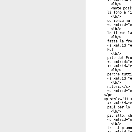
<
s
xml:id
="
e
<
lb
/>
<
note
posi
li ſono à ſi
<
lb
/>
uenienza muſ
<
s
xml:id
="
e
<
lb
/>
lo il cui la
<
lb
/>
fatta la fro
<
s
xml:id
="
e
Pul
<
lb
/>
pito del Pro
<
s
xml:id
="
e
<
s
xml:id
="
e
<
lb
/>
perche tutti
<
s
xml:id
="
e
<
lb
/>
natori.</
s
>
<
s
xml:id
="
e
</
p
>
<
p
style
="
it
"
<
s
xml:id
="
e
paβi per lo 
<
lb
/>
piu alto, ch
<
s
xml:id
="
e
<
lb
/>
tro al piano