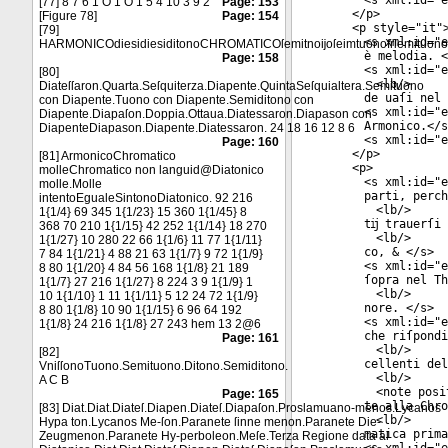
<
s
xml:id
="
e
[77] 8 7 6 1 O 1 O 1 5 4 10 3 9 2
Page: 153
</
p
>
[Figure 78]
Page: 154
<
p
style
="
it
"
[79]
<
s
xml:id
="
e
HARMONICOdiesidiesiditonoCHROMATICOſemitnoĳoſeimtuonofriemituon
è melodia. <
Page: 158
<
s
xml:id
="
e
[80]
<
lb
/>
Diateſſaron.Quarta.Seſquiterza.Diapente.QuintaSeſquialtera.Semituono
de uaſi nel 
con Diapente.Tuono con Diapente.Semiditono con
<
s
xml:id
="
e
Diapente.Diapaſon.Doppia.Ottaua.Diatessaron.Diapason con
Armonico.</
s
DiapenteDiapason.Diapente.Diatessaron. 24 18 16 12 8 6
<
s
xml:id
="
e
Page: 160
</
p
>
[81] ArmonicoChromatico
<
p
>
molleChromatico non languid@Diatonico
<
s
xml:id
="
e
molle.Molle
parti, perch
intentoEgualeSintonoDiatonico. 92 216
<
lb
/>
1{1/4} 69 345 1{1/23} 15 360 1{1/45} 8
tĳ trauerſi 
368 70 210 1{1/15} 42 252 1{1/14} 18 270
<
lb
/>
1{1/27} 10 280 22 66 1{1/6} 11 77 1{1/11}
co, & </
s
>
7 84 1{1/21} 4 88 21 63 1{1/7} 9 72 1{1/9}
<
s
xml:id
="
e
8 80 1{1/20} 4 84 56 168 1{1/8} 21 189
ſopra nel Th
1{1/7} 27 216 1{1/27} 8 224 3 9 1{1/9} 1
<
lb
/>
10 1{1/10} 1 11 1{1/11} 5 12 24 72 1{1/9}
nore. </
s
>
8 80 1{1/8} 10 90 1{1/15} 6 96 64 192
<
s
xml:id
="
e
1{1/8} 24 216 1{1/8} 27 243 hem 13 2@6
che riſpondi
Page: 161
<
lb
/>
[82]
cellenti del
VniſſonoTuono.Semituono.Ditono.Semiditono.
<
lb
/>
A C B
<
note
posi
Page: 165
te alla Chro
[83] Diat.Diat.Diateſ.Diapen.Diateſ.Diapaſon.Proslamuano-menos.Lycanos
<
lb
/>
Hypa ton.Lycanos Me-ſon.Paranete ſinne menon.Paranete Die-
matica prima
Zeugmenon.Paranete Hy-perboleon.Meſe.Terza Regione data al