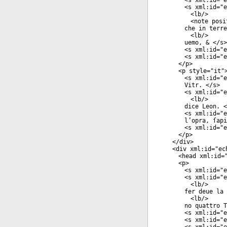
<
s
xml:id
="
e
<
s
xml:id
="
e
<
lb
/>
<
note
posi
che in terre
<
lb
/>
uemo, & </
s
>
<
s
xml:id
="
e
<
s
xml:id
="
e
</
p
>
<
p
style
="
it
"
<
s
xml:id
="
e
Vitr. </
s
>
<
s
xml:id
="
e
<
lb
/>
dice Leon. <
<
s
xml:id
="
e
l’opra, ſapi
<
s
xml:id
="
e
</
p
>
</
div
>
<
div
xml:id
="
ec
<
head
xml:id
=
<
p
>
<
s
xml:id
="
e
<
s
xml:id
="
e
<
lb
/>
fer deue la 
<
lb
/>
no quattro T
<
s
xml:id
="
e
<
s
xml:id
="
e