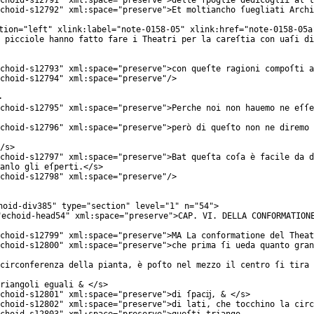
choid-s12791
"
xml:space
="
preserve
">delle ſpoglie dedicoglii al t
choid-s12792
"
xml:space
="
preserve
">Et moltiancho ſuegliati Archi
tion
="
left
"
xlink:label
="
note-0158-05
"
xlink:href
="
note-0158-05a
 picciole hanno fatto fare i Theatri per la careſtia con uaſi di
choid-s12793
"
xml:space
="
preserve
">con queſte ragioni compoſti a
choid-s12794
"
xml:space
="
preserve
"/>
>
choid-s12795
"
xml:space
="
preserve
">Perche noi non hauemo ne eſſe
choid-s12796
"
xml:space
="
preserve
">però di queſto non ne diremo 
/
s
>
choid-s12797
"
xml:space
="
preserve
">Bat queſta coſa è facile da d
anlo gli eſperti.</
s
>
choid-s12798
"
xml:space
="
preserve
"/>
hoid-div385
"
type
="
section
"
level
="
1
"
n
="
54
">
"
echoid-head54
"
xml:space
="
preserve
">CAP. VI. DELLA CONFORMATION
choid-s12799
"
xml:space
="
preserve
">MA La conformatione del Theat
choid-s12800
"
xml:space
="
preserve
">che prima ſi ueda quanto gran
circonferenza della pianta, è poſto nel mezzo il centro ſi tira 
riangoli eguali & </
s
>
choid-s12801
"
xml:space
="
preserve
">di ſpacĳ, & </
s
>
choid-s12802
"
xml:space
="
preserve
">di lati, che tocchino la circ