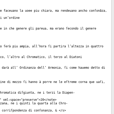
e faceuano la uoee piu chiara, ma rendeuano ancho conſonãza,
i un’ordine
e in che genere gli pareua, ma erano ſecondo il genere
o ſerà piu ampia, all’hora ſi partira l’altezza in quattro
co, l’altro al Chromatico, il terzo al Diatoni
 darà all’ Ordinanza dell’ Armonia, ſi come hauemo detto di
ine di mezzo ſi hanno à porre ne le eſtreme corna que uaſi,
hromatica diſgiunta, ne i terzi la Diapen-
"
xml:space
="
preserve
">20</
note
>
zana, ne i quinti la quarta alla Chro-
 corriſpondenza di conſonanza, & </
s
>