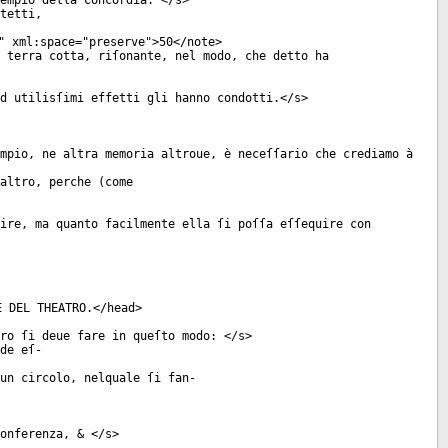
empio della Concordia: </
s
>
tetti,
"
xml:space
="
preserve
">50</
note
>
 terra cotta, riſonante, nel modo, che detto ha
d utilisſimi effetti gli hanno condotti.</
s
>
mpio, ne altra memoria altroue, è neceſſario che crediamo à
altro, perche (come
ire, ma quanto facilmente ella ſi poſſa eſſequire con
E DEL THEATRO.</
head
>
ro ſi deue fare in queſto modo: </
s
>
de eſ-
un circolo, nelquale ſi fan-
onferenza, & </
s
>