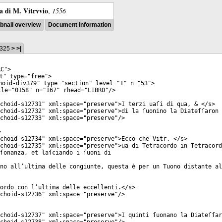
ra di M. Vitrvvio
,
1556
nail overview
Document information
 325
>
>|
RC
">
t
"
type
="
free
">
hoid-div379
"
type
="
section
"
level
="
1
"
n
="
53
">
le
="
0158
"
n
="
167
"
rhead
="
LIBRO
"/>
choid-s12731
"
xml:space
="
preserve
">I terzi uaſi di qua, & </
s
>
choid-s12732
"
xml:space
="
preserve
">di la ſuonino la Diateſſaron
choid-s12733
"
xml:space
="
preserve
"/>
>
choid-s12734
"
xml:space
="
preserve
">Ecco che Vitr. </
s
>
choid-s12735
"
xml:space
="
preserve
">ua di Tetracordo in Tetracord
ſonanza, et laſciando i ſuoni di
no all’ultima delle congiunte, questa è per un Tuono distante al
ordo con l’ultima delle eccellenti.</
s
>
choid-s12736
"
xml:space
="
preserve
"/>
choid-s12737
"
xml:space
="
preserve
">I quinti ſuonano la Diateſſar