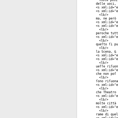
<
note
posi
delle uoci, 
<
s
xml:id
="
e
<
s
xml:id
="
e
<
lb
/>
ma, ne però 
<
s
xml:id
="
e
<
s
xml:id
="
e
<
lb
/>
peroche tutt
<
s
xml:id
="
e
<
lb
/>
queſto ſi pu
<
lb
/>
la Scena, & 
<
s
xml:id
="
e
<
s
xml:id
="
e
<
lb
/>
ueſſe riſuon
<
s
xml:id
="
e
che non poſ
<
lb
/>
ſono riſuon
<
s
xml:id
="
e
<
lb
/>
che Theatro 
<
s
xml:id
="
e
<
lb
/>
molte città 
<
s
xml:id
="
e
<
lb
/>
rame di quel