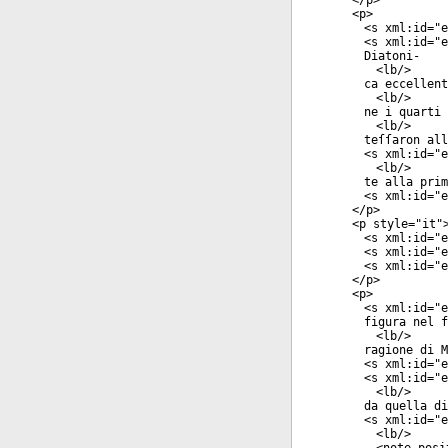
</
p
>
<
p
>
<
s
xml:id
="
e
<
s
xml:id
="
e
Diatoni-
<
lb
/>
ca eccellent
<
lb
/>
ne i quarti 
<
lb
/>
teſſaron all
<
s
xml:id
="
e
<
lb
/>
te alla prim
<
s
xml:id
="
e
</
p
>
<
p
style
="
it
"
<
s
xml:id
="
e
<
s
xml:id
="
e
<
s
xml:id
="
e
</
p
>
<
p
>
<
s
xml:id
="
e
figura nel f
<
lb
/>
ragione di M
<
s
xml:id
="
e
<
s
xml:id
="
e
<
lb
/>
da quella di
<
s
xml:id
="
e
<
lb
/>