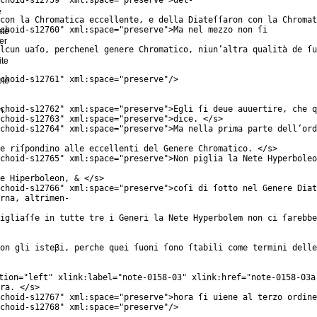
choid-s12759
"
xml:space
="
preserve
">del-
e
con la Chromatica eccellente, e della Diateſſaron con la Chromat
choid-s12760
"
xml:space
="
preserve
">Ma nel mezzo non ſi
ate
er
lcun uaſo, perchenel genere Chromatico, niun’altra qualità de ſu
ite
choid-s12761
"
xml:space
="
preserve
"/>
ete
choid-s12762
"
xml:space
="
preserve
">Egli ſi deue auuertire, che q
n.
choid-s12763
"
xml:space
="
preserve
">dice. </
s
>
choid-s12764
"
xml:space
="
preserve
">Ma nella prima parte dell’ord
e riſpondino alle eccellenti del Genere Chromatico. </
s
>
choid-s12765
"
xml:space
="
preserve
">Non piglia la Nete Hyperboleo
e Hiperboleon, & </
s
>
choid-s12766
"
xml:space
="
preserve
">coſi di ſotto nel Genere Diat
rna, altrimen-
igliaſſe in tutte tre i Generi la Nete Hyperbolem non ci ſarebbe
on gli isteβi, perche quei ſuoni ſono ſtabili come termini delle
tion
="
left
"
xlink:label
="
note-0158-03
"
xlink:href
="
note-0158-03a
ra. </
s
>
choid-s12767
"
xml:space
="
preserve
">hora ſi uiene al terzo ordine
choid-s12768
"
xml:space
="
preserve
"/>