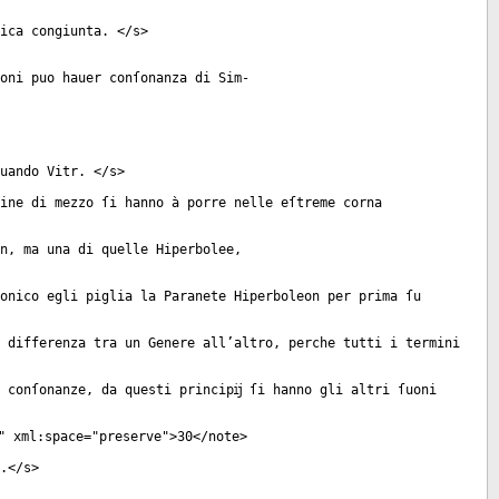
ica congiunta. </
s
>
oni puo hauer conſonanza di Sim-
uando Vitr. </
s
>
ine di mezzo ſi hanno à porre nelle eſtreme corna
n, ma una di quelle Hiperbolee,
onico egli piglia la Paranete Hiperboleon per prima ſu
 differenza tra un Genere all’altro, perche tutti i termini
 conſonanze, da questi principĳ ſi hanno gli altri ſuoni
"
xml:space
="
preserve
">30</
note
>
.</
s
>