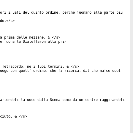
ori i uaſi del quinto ordine, perche ſuonano alla parte piu
do.</
s
>
la prima delle mezzane, & </
s
>
e ſuona la Diateſſaron alla pri-
 Tetracordo, ne i ſuoi termini, & </
s
>
uogo con quell’ ordine, che ſi ricerca, dal che naſce quel-
artendoſi la uoce dalla Scena come da un centro raggirandoſi
ciuto, & </
s
>