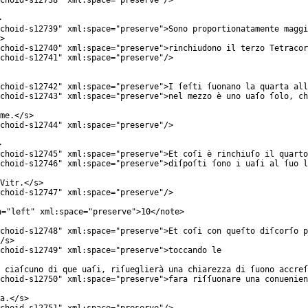
choid-s12738
"
xml:space
="
preserve
"/>
>
choid-s12739
"
xml:space
="
preserve
">Sono proportionatamente maggi
>
choid-s12740
"
xml:space
="
preserve
">rinchiudono il terzo Tetracor
choid-s12741
"
xml:space
="
preserve
"/>
choid-s12742
"
xml:space
="
preserve
">I ſeſti ſuonano la quarta al
choid-s12743
"
xml:space
="
preserve
">nel mezzo è uno uaſo ſolo, ch
me.</
s
>
choid-s12744
"
xml:space
="
preserve
"/>
>
choid-s12745
"
xml:space
="
preserve
">Et coſi è rinchiuſo il quarto
choid-s12746
"
xml:space
="
preserve
">diſpoſti ſono i uaſi al ſuo l
Vitr.</
s
>
choid-s12747
"
xml:space
="
preserve
"/>
n
="
left
"
xml:space
="
preserve
">10</
note
>
choid-s12748
"
xml:space
="
preserve
">Et coſi con queſto diſcorſo p
/
s
>
choid-s12749
"
xml:space
="
preserve
">toccando le
 ciaſcuno di que uaſi, riſueglierà una chiarezza di ſuono accreſ
choid-s12750
"
xml:space
="
preserve
">fara riſſuonare una conuenien
a.</
s
>