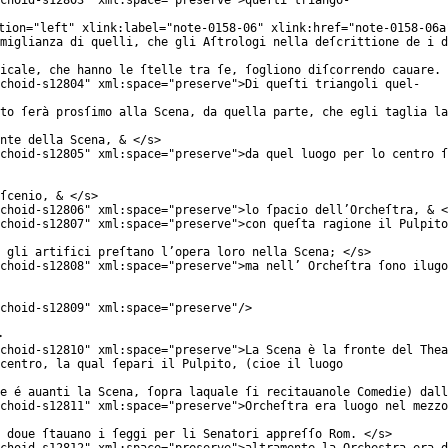
choid-s12803
"
xml:space
="
preserve
">queſti triango-
tion
="
left
"
xlink:label
="
note-0158-06
"
xlink:href
="
note-0158-06a
miglianza di quelli, che gli Aſtrologi nella deſcrittione de i d
icale, che hanno le ſtelle tra ſe, ſogliono diſcorrendo cauare. 
choid-s12804
"
xml:space
="
preserve
">Di queſti triangoli quel-
to ſerà prosſimo alla Scena, da quella parte, che egli taglia la
nte della Scena, & </
s
>
choid-s12805
"
xml:space
="
preserve
">da quel luogo per lo centro ſ
ſcenio, & </
s
>
choid-s12806
"
xml:space
="
preserve
">lo ſpacio dell’Orcheſtra, & <
choid-s12807
"
xml:space
="
preserve
">con queſta ragione il Pulpito
 gli artifici preſtano l’opera loro nella Scena; </
s
>
choid-s12808
"
xml:space
="
preserve
">ma nell’ Orcheſtra ſono ilugo
choid-s12809
"
xml:space
="
preserve
"/>
>
choid-s12810
"
xml:space
="
preserve
">La Scena è la fronte del Thea
centro, la qual ſepari il Pulpito, (cioe il luogo
e é auanti la Scena, ſopra laquale ſi recitauanole Comedie) dall
choid-s12811
"
xml:space
="
preserve
">Orcheſtra era luogo nel mezzo
 doue ſtauano i ſeggi per li Senatori appreſſo Rom. </
s
>