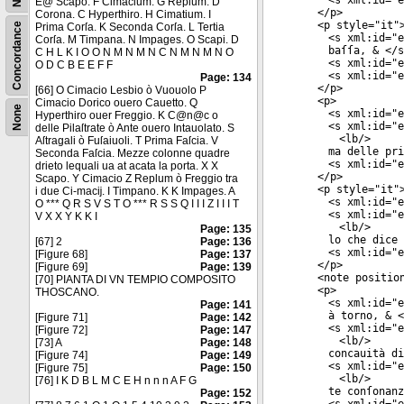
<
s
xml:id
="
e
E@ Scapo. F Cimacium. G Replum. D
</
p
>
Corona. C Hyperthiro. H Cimatium. I
<
p
style
="
it
"
Concordance
Prima Corſa. K Seconda Corſa. L Tertia
<
s
xml:id
="
e
Corſa. M Timpana. N Impages. O Scapi. D
baſſa, & </
s
C H L K I O O N M N M N C N M N M N O
<
s
xml:id
="
e
O D C B E E F F
<
s
xml:id
="
e
Page: 134
</
p
>
[66] O Cimacio Lesbio ò Vuouolo P
<
p
>
Cimacio Dorico ouero Cauetto. Q
None
<
s
xml:id
="
e
Hyperthiro ouer Freggio. K C@n@c o
<
s
xml:id
="
e
delle Pilaſtrate ò Ante ouero Intauolato. S
<
lb
/>
Aſtragali ò Fuſaiuoli. T Prima Faſcia. V
ma delle pri
Seconda Faſcia. Mezze colonne quadre
<
s
xml:id
="
e
drieto lequali ua at acata la porta. X X
</
p
>
Scapo. Y Cimacio Z Replum ò Freggio tra
<
p
style
="
it
"
i due Ci-macĳ. I Timpano. K K Impages. A
<
s
xml:id
="
e
O *** Q R S V S T O *** R S S Q I I I Z I I I T
<
s
xml:id
="
e
V X X Y K K I
<
lb
/>
Page: 135
lo che dice 
[67] 2
Page: 136
<
s
xml:id
="
e
[Figure 68]
Page: 137
</
p
>
[Figure 69]
Page: 139
<
note
positio
[70] PIANTA DI VN TEMPIO COMPOSITO
<
p
>
THOSCANO.
<
s
xml:id
="
e
Page: 141
à torno, & <
[Figure 71]
Page: 142
<
s
xml:id
="
e
[Figure 72]
Page: 147
<
lb
/>
[73] A
Page: 148
concauità di
[Figure 74]
Page: 149
<
s
xml:id
="
e
[Figure 75]
Page: 150
<
lb
/>
[76] I K D B L M C E H n n n A F G
te conſonanz
Page: 152