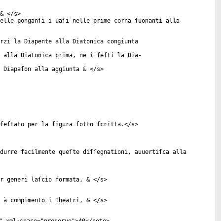
& </
s
>
elle ponganſi i uaſi nelle prime corna ſuonanti alla
rzi la Diapente alla Diatonica congiunta
 alla Diatonica prima, ne i ſeſti la Dia-
 Diapaſon alla aggiunta & </
s
>
feſtato per la figura ſotto ſcritta.</
s
>
durre facilmente queſte diſſegnationi, auuertiſca alla
r generi laſcio formata, & </
s
>
 à compimento i Theatri, & </
s
>