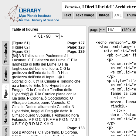
I Dieci Libri dell' Architettv
Vitruvius
,
Text
Text Image
Image
XML
Thumb
Table of figures
page
|<
<
(150)
of
<
>
<
echo
version
="
1.0
[Figure 61]
Page: 127
Thumbnails
<
text
xml:lang
="
i
[Figure 62]
Page: 128
<
div
xml:id
="
ec
[Figure 63]
Page: 129
<
pb
o
="
150
"
fi
[64] A B l’altezza del Pauimento à i
<
p
>
Lacunari. C D l’altezza del Lume. C E la
<
s
xml:id
="
e
larghezza di ſotto del Lume. D F la
<
s
xml:id
="
e
larghezza del Lume di ſopra. C G la
Content
<
s
xml:id
="
e
groſſezza dell’erta da baſſo. D H la
</
p
>
groſſezza dell’erta di ſopra. I @ il
<
p
style
="
it
"
Sopraciglio. K @ la Cimaſa e Tondino che
<
s
xml:id
="
e
ua à torno le Erte. N lo Hyperthiro e
Figures
<
s
xml:id
="
e
Freggio. O la Cimaſa e Tondino dello
fanno la con
Hyperthi@@. P la Cornice piana con la
<
lb
/>
ſua gola. P Corona, ò Gocciolatoio. O
mezzo, ſuona
Aſtragalo Lesbio, ouero Vuouolo. C
Handwritten
rinchiu-
Cimatio Dorico, altramente Cauetto. N
<
lb
/>
Hyperthiro, hoggi di Freg-gio detto. K
dere l’Octoc
Cimatio ouero Vuouolo. F Astragalo hora
<
s
xml:id
="
e
Fuſaiuolo. A P O C N K F F E P O N I V S T
</
p
>
X B Z Y Q R D M C K H G
<
p
>
Page: 133
Notes
<
s
xml:id
="
e
[65] B Ancones. C Hyperthiro. D Corona.