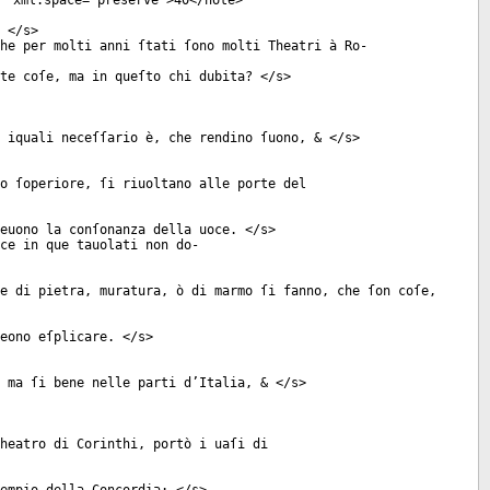
"
xml:space
="
preserve
">40</
note
>
 </
s
>
he per molti anni ſtati ſono molti Theatri à Ro-
te coſe, ma in queſto chi dubita? </
s
>
 iquali neceſſario è, che rendino ſuono, & </
s
>
o ſoperiore, ſi riuoltano alle porte del
euono la conſonanza della uoce. </
s
>
ce in que tauolati non do-
e di pietra, muratura, ò di marmo ſi fanno, che ſon coſe,
eono eſplicare. </
s
>
 ma ſi bene nelle parti d’Italia, & </
s
>
heatro di Corinthi, portò i uaſi di